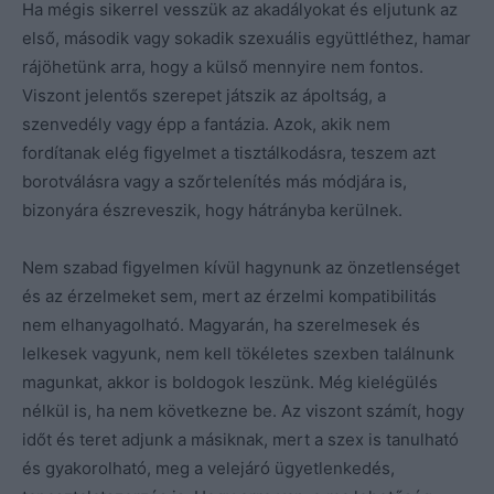
Ha mégis sikerrel vesszük az akadályokat és eljutunk az
első, második vagy sokadik szexuális együttléthez, hamar
rájöhetünk arra, hogy a külső mennyire nem fontos.
Viszont jelentős szerepet játszik az ápoltság, a
szenvedély vagy épp a fantázia. Azok, akik nem
fordítanak elég figyelmet a tisztálkodásra, teszem azt
borotválásra vagy a szőrtelenítés más módjára is,
bizonyára észreveszik, hogy hátrányba kerülnek.
Nem szabad figyelmen kívül hagynunk az önzetlenséget
és az érzelmeket sem, mert az érzelmi kompatibilitás
nem elhanyagolható. Magyarán, ha szerelmesek és
lelkesek vagyunk, nem kell tökéletes szexben találnunk
magunkat, akkor is boldogok leszünk. Még kielégülés
nélkül is, ha nem következne be. Az viszont számít, hogy
időt és teret adjunk a másiknak, mert a szex is tanulható
és gyakorolható, meg a velejáró ügyetlenkedés,