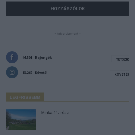
- Advertisement -
46,301
Rajongók
TETSZIK
13,262
Követő
KÖVETÉS
LEGFRISSEBB
Minka 14. rész