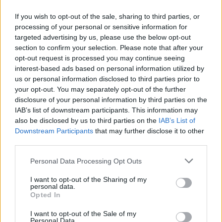
If you wish to opt-out of the sale, sharing to third parties, or
processing of your personal or sensitive information for
targeted advertising by us, please use the below opt-out
section to confirm your selection. Please note that after your
opt-out request is processed you may continue seeing
interest-based ads based on personal information utilized by
us or personal information disclosed to third parties prior to
your opt-out. You may separately opt-out of the further
disclosure of your personal information by third parties on the
IAB’s list of downstream participants. This information may
Imre Hilda
also be disclosed by us to third parties on the
IAB’s List of
Downstream Participants
that may further disclose it to other
Oktatás és nevelés területén dolgozom, de minden
third parties.
szabadidőmben írok. Szeretek belesni a hétköznapok függönye
mögé és közben keresem az embert, a nőt a jól legyártott álarcok
Personal Data Processing Opt Outs
mögött. Néha meséket is írok, de gyakrabban novellákat,
cikkeket és apró vicces történeteket.
I want to opt-out of the Sharing of my
personal data.
Opted In
I want to opt-out of the Sale of my
KAPCSOLÓDÓ CIKKEK
TÖBB A SZERZŐTŐL
Personal Data.