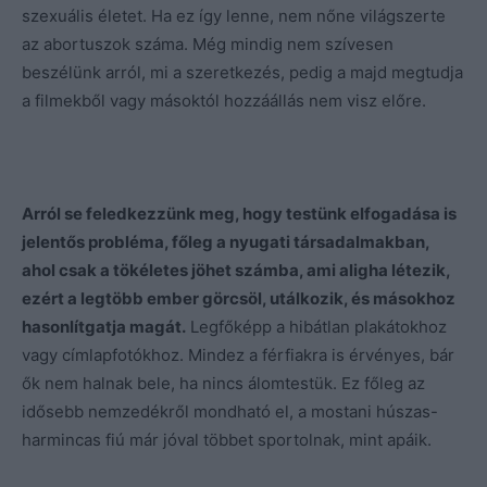
szexuális életet. Ha ez így lenne, nem nőne világszerte
az abortuszok száma. Még mindig nem szívesen
beszélünk arról, mi a szeretkezés, pedig a majd megtudja
a filmekből vagy másoktól hozzáállás nem visz előre.
Arról se feledkezzünk meg, hogy testünk elfogadása is
jelentős probléma, főleg a nyugati társadalmakban,
ahol csak a tökéletes jöhet számba, ami aligha létezik,
ezért a legtöbb ember görcsöl, utálkozik, és másokhoz
hasonlítgatja magát.
Legfőképp a hibátlan plakátokhoz
vagy címlapfotókhoz. Mindez a férfiakra is érvényes, bár
ők nem halnak bele, ha nincs álomtestük. Ez főleg az
idősebb nemzedékről mondható el, a mostani húszas-
harmincas fiú már jóval többet sportolnak, mint apáik.