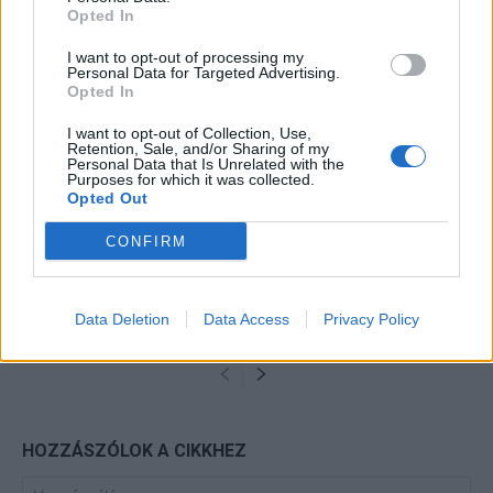
Opted In
Minka 14. rész
I want to opt-out of processing my
Personal Data for Targeted Advertising.
Opted In
I want to opt-out of Collection, Use,
Retention, Sale, and/or Sharing of my
Minka 13. rész
Personal Data that Is Unrelated with the
Purposes for which it was collected.
Opted Out
CONFIRM
Halál a Tresco-szigeten – A Josh
Clayton-ügy
Data Deletion
Data Access
Privacy Policy
HOZZÁSZÓLOK A CIKKHEZ