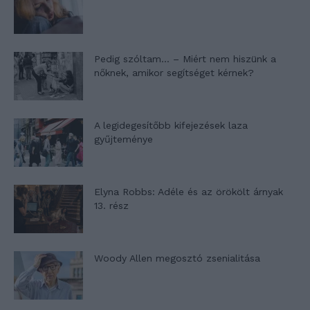
Pedig szóltam… – Miért nem hiszünk a
nőknek, amikor segítséget kérnek?
A legidegesítőbb kifejezések laza
gyűjteménye
Elyna Robbs: Adéle és az örökölt árnyak
13. rész
Woody Allen megosztó zsenialitása