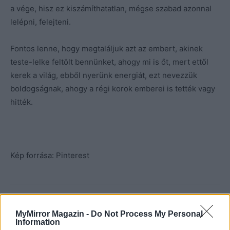
a vége, hisz ez kiszámíthatatlan, mégse szabad azonnal
lelépni, felejteni.
Fontos lenne, hogy megtaláljuk azt az embert, akinek
teste-lelke feltölt bennünket, ahogy mi is őt, mert ettől
kerek a világ, ebből nyerünk energiát, ezt nevezzük
boldogságnak, ahogy a régi korok emberei is tették vagy
hitték.
Kép forrása: Pinterest
MyMirror Magazin -
Do Not Process My Personal
Information