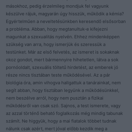
másokhoz, pedig érzelmileg mondjuk fel vagyunk
készülve rájuk, magyarán úgy hisszük, működik a kémia?
Egyértelműen a neveltetésünkben keresendő elsősorban
a probléma. Abban, hogy megtanultuk-e kifejezni
magunkat a szexualitás nyelvén. Ehhez mindenképpen
szükség van arra, hogy ismerjük és szeressük a
testünket. Már az első felvetés, az ismeret is sokaknak
okoz gondot, mert bármennyire hihetetlen, látva a sok
pornóoldalt, szexuális töltetű hirdetést, az emberek jó
része nincs tisztában teste működésével. Az a pár
biológia óra, amin vihogva hallgattuk a tanárainkat, nem
segít abban, hogy tisztában legyünk a működésünkkel,
nem beszélve arról, hogy nem pusztán a fizikai
működésről van csak szó. Sajnos, a test ismerete, vagy
az azzal történő beható foglalkozás még mindig tabunak
számít. Ne higgyük, hogy a mai fiatalok többet tudnak
nálunk csak azért, mert jóval előbb kezdik meg a