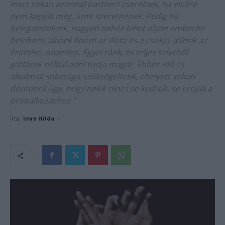
mert sokan azonnal partnert cserélnek, ha elsőre
nem kapják meg, amit szeretnének. Pedig ha
belegondolunk, nagyon nehéz lehet olyan emberbe
belefutni, akinek finom az illata és a csókja, jólesik az
érintése, önzetlen, figyel ránk, és teljes szívéből
gátlások nélkül adni tudja magát. Ehhez idő és
alkalmak sokasága szükségeltetik, ehelyett sokan
döntenek úgy, hogy nekik nincs se kedvük, se erejük a
próbálkozáshoz.”
Írta:
Imre Hilda
-