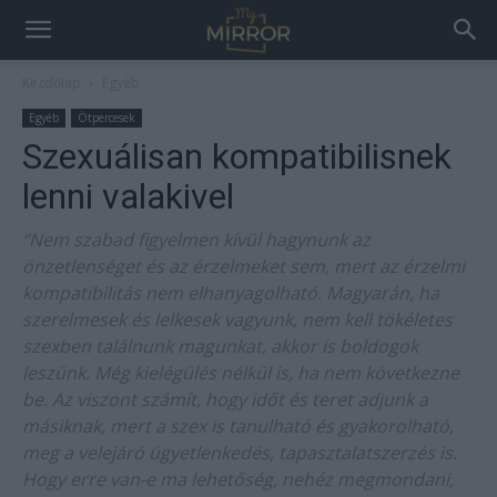
Kezdőlap
Egyéb
Egyéb
Ötpercesek
Szexuálisan kompatibilisnek
lenni valakivel
“Nem szabad figyelmen kívül hagynunk az
önzetlenséget és az érzelmeket sem, mert az érzelmi
kompatibilitás nem elhanyagolható. Magyarán, ha
szerelmesek és lelkesek vagyunk, nem kell tökéletes
szexben találnunk magunkat, akkor is boldogok
leszünk. Még kielégülés nélkül is, ha nem következne
be. Az viszont számít, hogy időt és teret adjunk a
másiknak, mert a szex is tanulható és gyakorolható,
meg a velejáró ügyetlenkedés, tapasztalatszerzés is.
Hogy erre van-e ma lehetőség, nehéz megmondani,