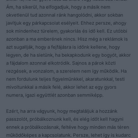
Ám, ha sikerül, ha elfogadjuk, hogy a másik nem
okvetlenül tud azonnal ránk hangolódni, akkor sokban
javítjuk egy párkapcsolat esélyeit. Ehhez persze, ahogy
sok mindenhez türelem, gyakorlás és idő kell. Ez utóbbi
azonban a ma emberének nincs. Hisz még a reklámok is
azt sugallják, hogy a fejfájásra is időnk kellene, hogy
legyen, de ha sietünk, ha bekapkodunk egy bogyót, akkor
a fájdalom azonnal elkotródik. Sajnos a párok közti
rezgések, a vonzalom, a szerelem nem így működik. Ha
nem fordulunk teljes figyelmünkkel, akaratunkkal, testi
mivoltunkkal a másik felé, akkor lehet az egy gyors
numera, igazi együttlét azonban semmiképp.
Ezért, ha arra vágyunk, hogy megtaláljuk a hozzánk
passzolót, próbálkoznunk kell, és elég időt kell hagyni
ennek a próbálkozásnak, feltéve hogy minden más téren
működőképes a kapcsolatunk. Persze, lehet így is kudarc