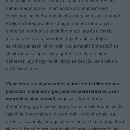
tapasztalatszerzés is. Hogy erre van-e ma lehetőség,
nehéz megmondani, mert sokan azonnal partnert
cserélnek, ha elsőre nem kapják meg, amit szeretnének.
Pedig ha belegondolunk, nagyon nehéz lehet olyan
emberbe belefutni, akinek finom az illata és a csókja,
jólesik az érintése, önzetlen, figyel ránk, és teljes
szívéből gátlások nélkül adni tudja magát. Ehhez idő és
alkalmak sokasága szükségeltetik, ehelyett sokan
döntenek úgy, hogy nekik nincs se kedvük, se erejük a
próbálkozáshoz.
Vajon létezik-e olyan ember, akinek teste tökéletesen
passzol a miénkhez? Igen, szerencsére létezhet, csak
megtalálni nem könnyű.
Vagy az is lehet, hogy
átmenetileg úgy érezzük, igen, ő a mi másik felünk, aztán
rájövünk, hogy mégse. Viszont adni, vágyni a másikra,
örülni a szavának, simogatásának fantasztikus dolog. Még
akkor is, ha túl gyors lesz az akció vagy kudarcba fullad.