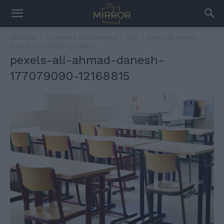
Kezdőlap
T. szereti a fiatal lányokat 7. rész
pexels-ali-ahmad-
danesh-177079090-12168815
pexels-ali-ahmad-danesh-
177079090-12168815