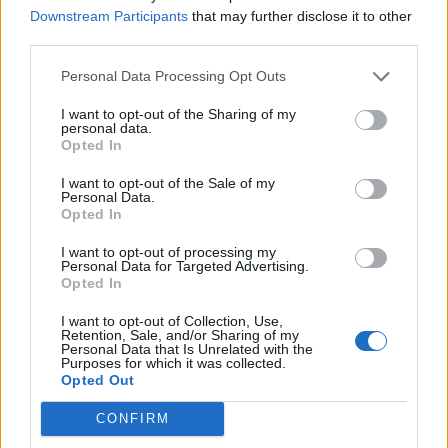
Downstream Participants
that may further disclose it to other
Pedig szóltam… – Miért nem hiszünk a
third parties.
nőknek, amikor segítséget kérnek?
Personal Data Processing Opt Outs
I want to opt-out of the Sharing of my
personal data.
A legidegesítőbb kifejezések laza
Opted In
gyűjteménye
I want to opt-out of the Sale of my
Personal Data.
Opted In
Elyna Robbs: Adéle és az örökölt árnyak
13. rész
I want to opt-out of processing my
Personal Data for Targeted Advertising.
Opted In
I want to opt-out of Collection, Use,
Woody Allen megosztó zsenialitása
Retention, Sale, and/or Sharing of my
Personal Data that Is Unrelated with the
Purposes for which it was collected.
Opted Out
CONFIRM
A világ legismertebb ruhái