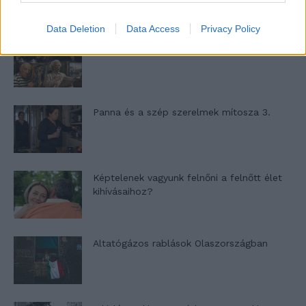
Data Deletion
Data Access
Privacy Policy
Nyár, nevetés, anekdoták
Panna és a szép szerelmek mítosza 3.
Képtelenek vagyunk felnőni a felnőtt élet
kihívásaihoz?
Altatógázos rablások Olaszországban