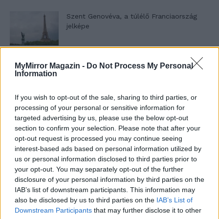
Szent Genovéva, a túlélő Franciaország
jelképe
Minka 12. rész
MyMirror Magazin -
Do Not Process My Personal
Information
If you wish to opt-out of the sale, sharing to third parties, or
processing of your personal or sensitive information for
Minka 11. rész
targeted advertising by us, please use the below opt-out
section to confirm your selection. Please note that after your
opt-out request is processed you may continue seeing
interest-based ads based on personal information utilized by
T. szereti a fiatal lányokat 14. rész
us or personal information disclosed to third parties prior to
your opt-out. You may separately opt-out of the further
disclosure of your personal information by third parties on the
IAB’s list of downstream participants. This information may
also be disclosed by us to third parties on the
IAB’s List of
Pedig szóltam… – Miért nem hiszünk a
Downstream Participants
that may further disclose it to other
nőknek, amikor segítséget kérnek?