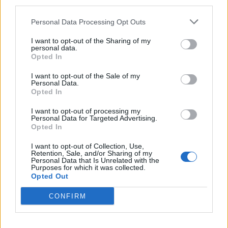
third parties.
Personal Data Processing Opt Outs
A legidegesítőbb kifejezések laza
I want to opt-out of the Sharing of my
gyűjteménye
personal data.
Opted In
I want to opt-out of the Sale of my
Elyna Robbs: Adéle és az örökölt árnyak
Personal Data.
Opted In
13. rész
I want to opt-out of processing my
Personal Data for Targeted Advertising.
Opted In
Woody Allen megosztó zsenialitása
I want to opt-out of Collection, Use,
Retention, Sale, and/or Sharing of my
Personal Data that Is Unrelated with the
Purposes for which it was collected.
Opted Out
A világ legismertebb ruhái
CONFIRM