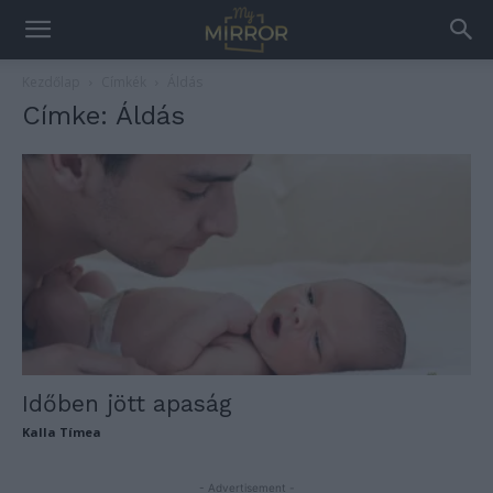
Kezdőlap
Címkék
Áldás
Címke: Áldás
Időben jött apaság
Kalla Tímea
- Advertisement -