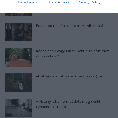
Nyár, nevetés, anekdoták
Data Deletion
Data Access
Privacy Policy
Panna és a szép szerelmek mítosza 3.
Képtelenek vagyunk felnőni a felnőtt élet
kihívásaihoz?
Altatógázos rablások Olaszországban
A kislány, akit nem védett meg senki –
Lyhanna története