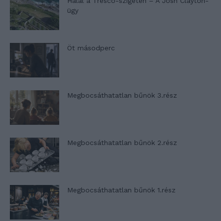
Halál a Tresco-szigeten – A Josh Clayton-
ügy
Öt másodperc
Megbocsáthatatlan bűnök 3.rész
Megbocsáthatatlan bűnök 2.rész
Megbocsáthatatlan bűnök 1.rész