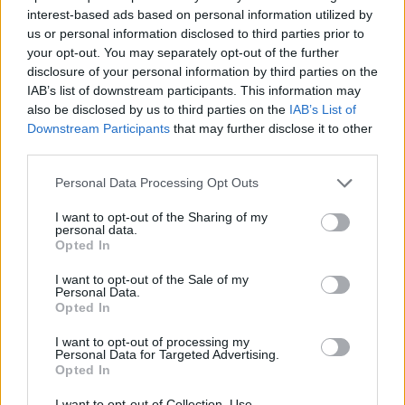
interest-based ads based on personal information utilized by
us or personal information disclosed to third parties prior to
your opt-out. You may separately opt-out of the further
disclosure of your personal information by third parties on the
Minka 11. rész
IAB’s list of downstream participants. This information may
also be disclosed by us to third parties on the
IAB’s List of
Downstream Participants
that may further disclose it to other
third parties.
T. szereti a fiatal lányokat 14. rész
Personal Data Processing Opt Outs
I want to opt-out of the Sharing of my
personal data.
Opted In
Pedig szóltam… – Miért nem hiszünk a
nőknek, amikor segítséget kérnek?
I want to opt-out of the Sale of my
Personal Data.
Opted In
I want to opt-out of processing my
A legidegesítőbb kifejezések laza
Personal Data for Targeted Advertising.
gyűjteménye
Opted In
I want to opt-out of Collection, Use,