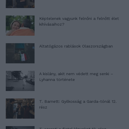
Képtelenek vagyunk felnőni a felnőtt élet
kihívásaihoz?
Altatógázos rablások Olaszországban
A kislány, akit nem védett meg senki –
Lyhanna története
T. Barnett: Gyilkosság a Garda-tónál 12.
rész
T. szereti a fiatal lányokat 13. rész