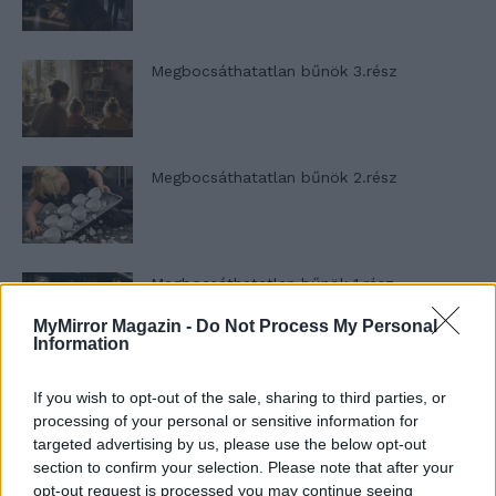
Megbocsáthatatlan bűnök 3.rész
Megbocsáthatatlan bűnök 2.rész
Megbocsáthatatlan bűnök 1.rész
MyMirror Magazin -
Do Not Process My Personal
Information
Szent Genovéva, a túlélő Franciaország
If you wish to opt-out of the sale, sharing to third parties, or
jelképe
processing of your personal or sensitive information for
targeted advertising by us, please use the below opt-out
section to confirm your selection. Please note that after your
opt-out request is processed you may continue seeing
Minka 12. rész