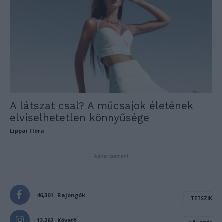
A látszat csal? A műcsajok életének
elviselhetetlen könnyűsége
Lippai Flóra
- Advertisement -
46,301
Rajongók
TETSZIK
13,262
Követő