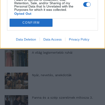
Retention, Sale, and/or Sharing of my
Personal Data that Is Unrelated with the
Elyna Robbs: Adéle és az örökölt árnyak
Purposes for which it was collected.
13. rész
Opted Out
CONFIRM
Woody Allen megosztó zsenialitása
Data Deletion
Data Access
Privacy Policy
A világ legismertebb ruhái
Nyár, nevetés, anekdoták
Panna és a szép szerelmek mítosza 3.