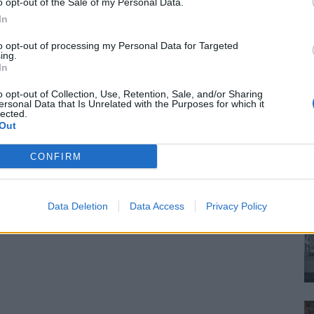
o opt-out of the Sale of my Personal Data.
In
to opt-out of processing my Personal Data for Targeted
ing.
In
o opt-out of Collection, Use, Retention, Sale, and/or Sharing
ersonal Data that Is Unrelated with the Purposes for which it
lected.
Out
CONFIRM
Data Deletion
Data Access
Privacy Policy