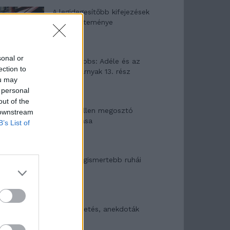
A legidegesítőbb kifejezések
laza gyűjteménye
sonal or
Elyna Robbs: Adéle és az
ection to
örökölt árnyak 13. rész
ou may
 personal
out of the
Woody Allen megosztó
 downstream
zsenialitása
B’s List of
A világ legismertebb ruhái
Nyár, nevetés, anekdoták