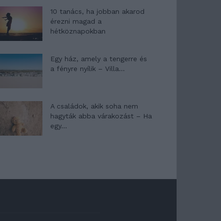
10 tanács, ha jobban akarod
érezni magad a
hétköznapokban
Egy ház, amely a tengerre és
a fényre nyílik – Villa...
A családok, akik soha nem
hagyták abba várakozást – Ha
egy...