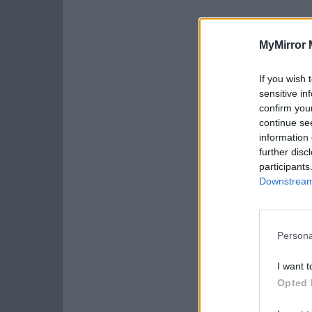
MyMirror 
If you wish 
sensitive in
confirm you
continue se
information 
further disc
participants
Downstream 
Persona
I want t
Opted 