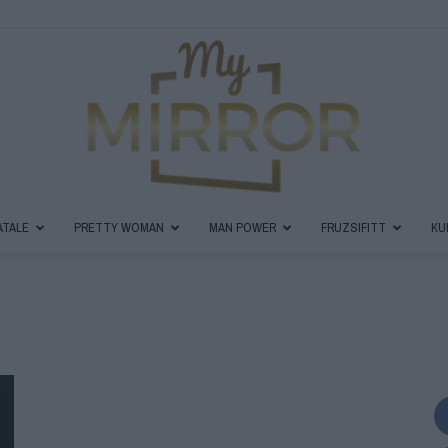
ATALE
PRETTY WOMAN
MAN POWER
FRUZSIFITT
KU
MyMirror
Magazin