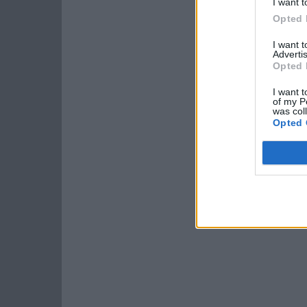
I want t
Opted 
I want 
Advertis
Opted 
I want t
of my P
was col
Opted 