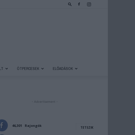
LT
ÖTPERCESEK
ELŐADÁSOK
- Advertisement -
46,301
Rajongók
TETSZIK