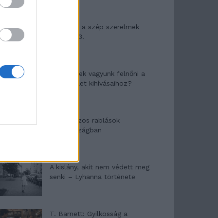
Panna és a szép szerelmek
mítosza 3.
Képtelenek vagyunk felnőni a
felnőtt élet kihívásaihoz?
Altatógázos rablások
Olaszországban
A kislány, akit nem védett meg
senki – Lyhanna története
T. Barnett: Gyilkosság a