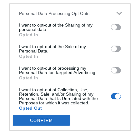
third parties.
Personal Data Processing Opt Outs
A legidegesítőbb kifejezések laza
I want to opt-out of the Sharing of my
gyűjteménye
personal data.
Opted In
I want to opt-out of the Sale of my
Elyna Robbs: Adéle és az örökölt árnyak
Personal Data.
Opted In
13. rész
I want to opt-out of processing my
Personal Data for Targeted Advertising.
Opted In
Woody Allen megosztó zsenialitása
I want to opt-out of Collection, Use,
Retention, Sale, and/or Sharing of my
Personal Data that Is Unrelated with the
Purposes for which it was collected.
Opted Out
A világ legismertebb ruhái
CONFIRM