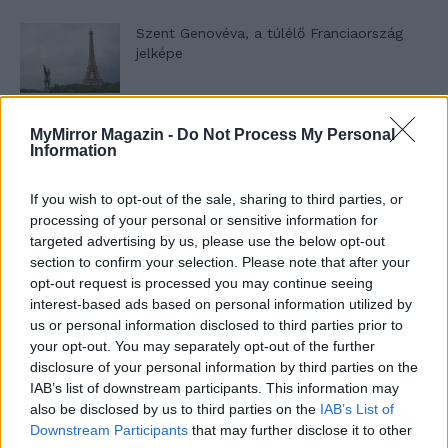
Szent Genovéva, a túlélő Franciaország
jelképe
Minka 12. rész
MyMirror Magazin -
Do Not Process My Personal
Information
If you wish to opt-out of the sale, sharing to third parties, or
processing of your personal or sensitive information for
Minka 11. rész
targeted advertising by us, please use the below opt-out
section to confirm your selection. Please note that after your
opt-out request is processed you may continue seeing
interest-based ads based on personal information utilized by
T. szereti a fiatal lányokat 14. rész
us or personal information disclosed to third parties prior to
your opt-out. You may separately opt-out of the further
disclosure of your personal information by third parties on the
IAB’s list of downstream participants. This information may
also be disclosed by us to third parties on the
IAB’s List of
Pedig szóltam… – Miért nem hiszünk a
Downstream Participants
that may further disclose it to other
nőknek, amikor segítséget kérnek?