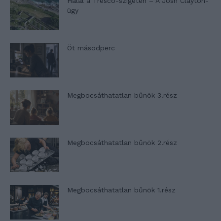
Halál a Tresco-szigeten – A Josh Clayton-
ügy
Öt másodperc
Megbocsáthatatlan bűnök 3.rész
Megbocsáthatatlan bűnök 2.rész
Megbocsáthatatlan bűnök 1.rész