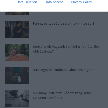
Nyár, nevetés, anekdoták
Data Deletion
Data Access
Privacy Policy
Panna és a szép szerelmek mítosza 3.
Képtelenek vagyunk felnőni a felnőtt élet
kihívásaihoz?
Altatógázos rablások Olaszországban
A kislány, akit nem védett meg senki –
Lyhanna története