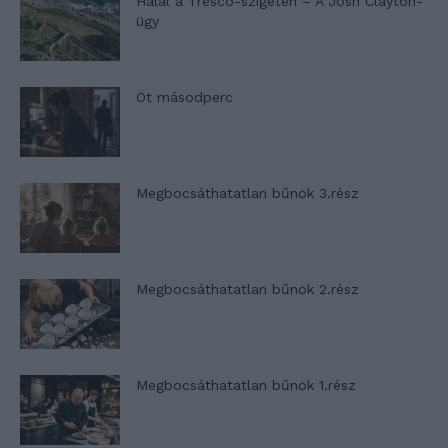
Halál a Tresco-szigeten – A Josh Clayton-
ügy
Öt másodperc
Megbocsáthatatlan bűnök 3.rész
Megbocsáthatatlan bűnök 2.rész
Megbocsáthatatlan bűnök 1.rész