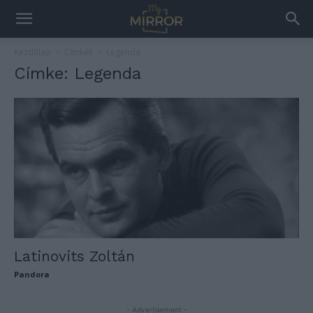
Kezdőlap
Címkék
Legenda
Címke: Legenda
Latinovits Zoltán
Pandora
- Advertisement -