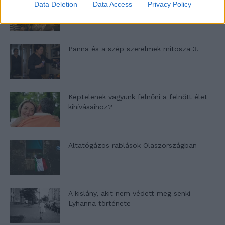
Nyár, nevetés, anekdoták
Data Deletion
Data Access
Privacy Policy
Panna és a szép szerelmek mítosza 3.
Képtelenek vagyunk felnőni a felnőtt élet
kihívásaihoz?
Altatógázos rablások Olaszországban
A kislány, akit nem védett meg senki –
Lyhanna története