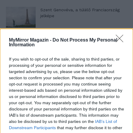
Szent Genovéva, a túlélő Franciaország
jelképe
Minka 12. rész
MyMirror Magazin -
Do Not Process My Personal
Information
If you wish to opt-out of the sale, sharing to third parties, or
processing of your personal or sensitive information for
Minka 11. rész
targeted advertising by us, please use the below opt-out
section to confirm your selection. Please note that after your
opt-out request is processed you may continue seeing
interest-based ads based on personal information utilized by
T. szereti a fiatal lányokat 14. rész
us or personal information disclosed to third parties prior to
your opt-out. You may separately opt-out of the further
disclosure of your personal information by third parties on the
IAB’s list of downstream participants. This information may
also be disclosed by us to third parties on the
IAB’s List of
Pedig szóltam… – Miért nem hiszünk a
Downstream Participants
that may further disclose it to other
nőknek, amikor segítséget kérnek?