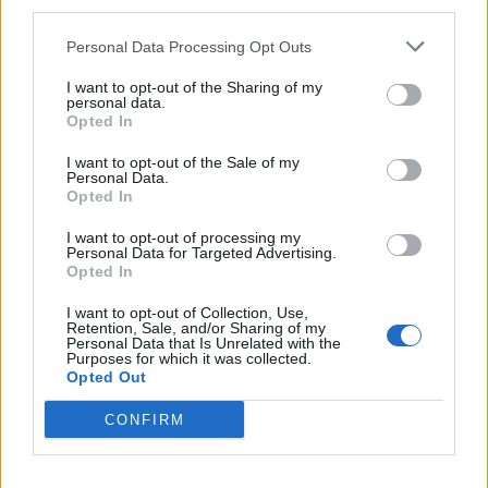
third parties.
Personal Data Processing Opt Outs
A legidegesítőbb kifejezések laza
I want to opt-out of the Sharing of my
gyűjteménye
personal data.
Opted In
I want to opt-out of the Sale of my
Elyna Robbs: Adéle és az örökölt árnyak
Personal Data.
Opted In
13. rész
I want to opt-out of processing my
Personal Data for Targeted Advertising.
Opted In
Woody Allen megosztó zsenialitása
I want to opt-out of Collection, Use,
Retention, Sale, and/or Sharing of my
Personal Data that Is Unrelated with the
Purposes for which it was collected.
Opted Out
A világ legismertebb ruhái
CONFIRM