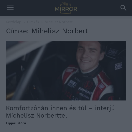
Kezdőlap
Címkék
Mihelisz Norbert
Címke: Mihelisz Norbert
Komfortzónán innen és túl – interjú
Michelisz Norberttel
Lippai Flóra