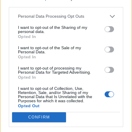
nőknek, amikor segítséget kérnek?
third parties.
Personal Data Processing Opt Outs
A legidegesítőbb kifejezések laza
I want to opt-out of the Sharing of my
personal data.
gyűjteménye
Opted In
I want to opt-out of the Sale of my
Personal Data.
Elyna Robbs: Adéle és az örökölt árnyak
Opted In
13. rész
I want to opt-out of processing my
Personal Data for Targeted Advertising.
Opted In
Woody Allen megosztó zsenialitása
I want to opt-out of Collection, Use,
Retention, Sale, and/or Sharing of my
Personal Data that Is Unrelated with the
Purposes for which it was collected.
Opted Out
A világ legismertebb ruhái
CONFIRM