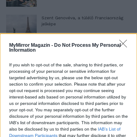
Szent Genovéva, a túlélő Franciaország
jelképe
MyMirror Magazin -
Do Not Process My Personal
Minka 12. rész
Information
If you wish to opt-out of the sale, sharing to third parties, or
processing of your personal or sensitive information for
Minka 11. rész
targeted advertising by us, please use the below opt-out
section to confirm your selection. Please note that after your
opt-out request is processed you may continue seeing
interest-based ads based on personal information utilized by
us or personal information disclosed to third parties prior to
T. szereti a fiatal lányokat 14. rész
your opt-out. You may separately opt-out of the further
disclosure of your personal information by third parties on the
IAB’s list of downstream participants. This information may
also be disclosed by us to third parties on the
IAB’s List of
Pedig szóltam… – Miért nem hiszünk a
Downstream Participants
that may further disclose it to other