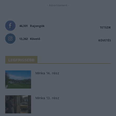
- Advertisement -
46,301
Rajongók
TETSZIK
13,262
Követő
KÖVETÉS
LEGFRISSEBB
Minka 14. rész
Minka 13. rész