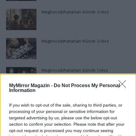
Megbocsáthatatlan bűnök 3.rész
Megbocsáthatatlan bűnök 2.rész
Megbocsáthatatlan bűnök 1.rész
MyMirror Magazin -
Do Not Process My Personal
Information
Szent Genovéva, a túlélő Franciaország
If you wish to opt-out of the sale, sharing to third parties, or
jelképe
processing of your personal or sensitive information for
targeted advertising by us, please use the below opt-out
section to confirm your selection. Please note that after your
Minka 12. rész
opt-out request is processed you may continue seeing