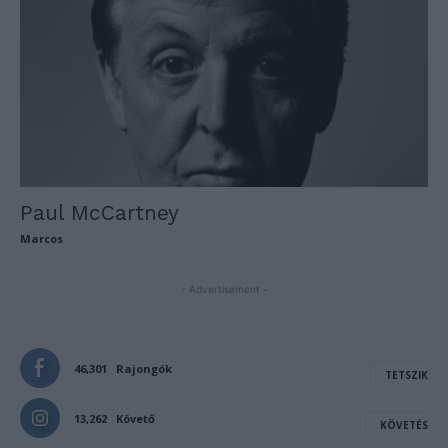
Paul McCartney
Marcos
- Advertisement -
46,301
Rajongók
TETSZIK
13,262
Követő
KÖVETÉS