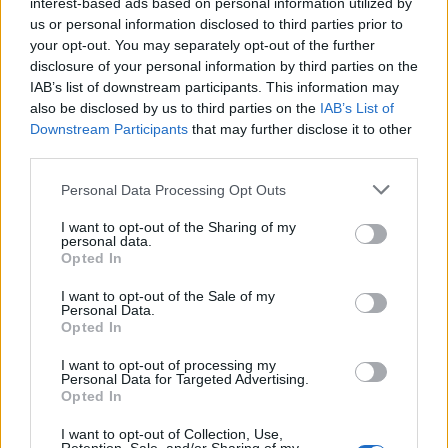
interest-based ads based on personal information utilized by
us or personal information disclosed to third parties prior to
your opt-out. You may separately opt-out of the further
disclosure of your personal information by third parties on the
Minka 11. rész
IAB’s list of downstream participants. This information may
also be disclosed by us to third parties on the
IAB’s List of
Downstream Participants
that may further disclose it to other
third parties.
T. szereti a fiatal lányokat 14. rész
Personal Data Processing Opt Outs
I want to opt-out of the Sharing of my
personal data.
Opted In
Pedig szóltam… – Miért nem hiszünk a
nőknek, amikor segítséget kérnek?
I want to opt-out of the Sale of my
Personal Data.
Opted In
A legidegesítőbb kifejezések laza
I want to opt-out of processing my
gyűjteménye
Personal Data for Targeted Advertising.
Opted In
I want to opt-out of Collection, Use,