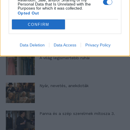
Retention, Sale, and/or Sharing of my
Elyna Robbs: Adéle és az örökölt árnyak
Personal Data that Is Unrelated with the
13. rész
Purposes for which it was collected.
Opted Out
CONFIRM
Woody Allen megosztó zsenialitása
Data Deletion
Data Access
Privacy Policy
A világ legismertebb ruhái
Nyár, nevetés, anekdoták
Panna és a szép szerelmek mítosza 3.