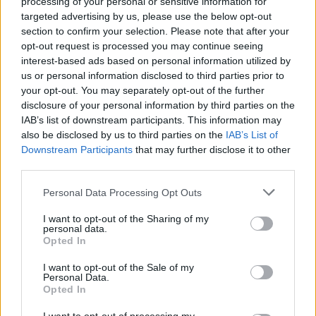
processing of your personal or sensitive information for
targeted advertising by us, please use the below opt-out
section to confirm your selection. Please note that after your
Szent Genovéva, a túlélő Franciaország
opt-out request is processed you may continue seeing
jelképe
interest-based ads based on personal information utilized by
us or personal information disclosed to third parties prior to
your opt-out. You may separately opt-out of the further
Minka 12. rész
disclosure of your personal information by third parties on the
IAB’s list of downstream participants. This information may
also be disclosed by us to third parties on the
IAB’s List of
Downstream Participants
that may further disclose it to other
third parties.
Minka 11. rész
Personal Data Processing Opt Outs
I want to opt-out of the Sharing of my
personal data.
T. szereti a fiatal lányokat 14. rész
Opted In
I want to opt-out of the Sale of my
Personal Data.
Opted In
Pedig szóltam… – Miért nem hiszünk a