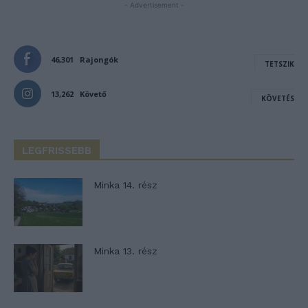
- Advertisement -
46,301
Rajongók
TETSZIK
13,262
Követő
KÖVETÉS
LEGFRISSEBB
Minka 14. rész
Minka 13. rész