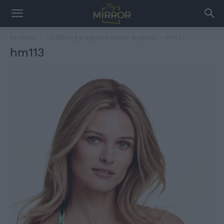
Kezdőlap
Találd meg a legtutibb bikinit! Segítünk!
hm113
hm113