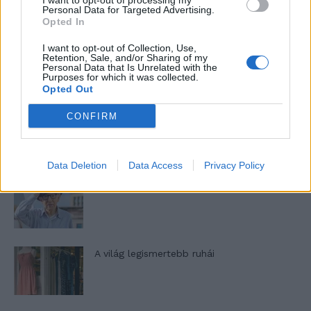
I want to opt-out of processing my
nőknek, amikor segítséget kérnek?
Personal Data for Targeted Advertising.
Opted In
I want to opt-out of Collection, Use,
A legidegesítőbb kifejezések laza
Retention, Sale, and/or Sharing of my
Personal Data that Is Unrelated with the
gyűjteménye
Purposes for which it was collected.
Opted Out
CONFIRM
Elyna Robbs: Adéle és az örökölt árnyak
13. rész
Data Deletion
Data Access
Privacy Policy
Woody Allen megosztó zsenialitása
A világ legismertebb ruhái