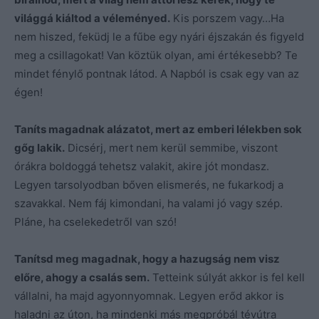
világgá kiáltod a véleményed.
Kis porszem vagy…Ha
nem hiszed, feküdj le a fűbe egy nyári éjszakán és figyeld
meg a csillagokat! Van köztük olyan, ami értékesebb? Te
mindet fénylő pontnak látod. A Napból is csak egy van az
égen!
Taníts magadnak alázatot, mert az emberi lélekben sok
gőg lakik.
Dicsérj, mert nem kerül semmibe, viszont
órákra boldoggá tehetsz valakit, akire jót mondasz.
Legyen tarsolyodban bőven elismerés, ne fukarkodj a
szavakkal. Nem fáj kimondani, ha valami jó vagy szép.
Pláne, ha cselekedetről van szó!
Tanítsd meg magadnak, hogy a hazugság nem visz
előre, ahogy a csalás sem.
Tetteink súlyát akkor is fel kell
vállalni, ha majd agyonnyomnak. Legyen erőd akkor is
haladni az úton, ha mindenki más megpróbál tévútra