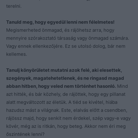
terelni.
Tanuld meg, hogy egyedül lenni nem félelmetes!
Megismerheted önmagad, és rájöhetsz arra, hogy
mennyire szórakoztató társaság vagy önmagad számára.
Vagy ennek ellenkezőjére. Ez se utolsó dolog, bár nem
kellemes.
Tanulj könyörületet mutatni azok felé, aki elesettek,
szegények, magatehetetlenek, és ne ringasd magad
abban hitben, hogy veled nem történhet hasonló.
Mind
azt hitték, és bár közhely, de rájöttek, hogy egy pillanat
alatt megváltozott az életük. A tiéd se kivétel, hiába
hazudsz mást a világnak. Este, elalvás előtt a csendben,
rájössz majd, hogy senkit nem érdekel, szép vagy-e vagy
kövér, még az is ritkán, hogy beteg. Akkor nem éri meg
őszintének lenni?