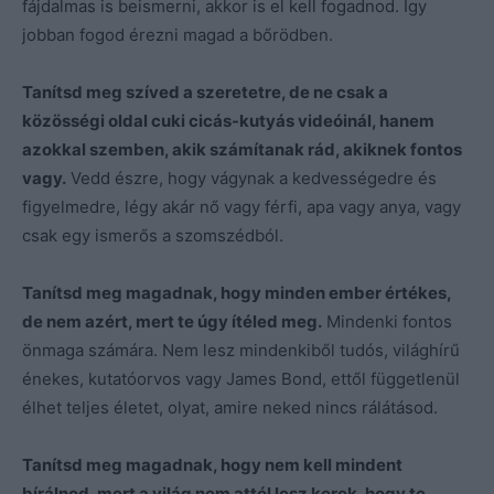
fájdalmas is beismerni, akkor is el kell fogadnod. Így
jobban fogod érezni magad a bőrödben.
Tanítsd meg szíved a szeretetre, de ne csak a
közösségi oldal cuki cicás-kutyás videóinál, hanem
azokkal szemben, akik számítanak rád, akiknek fontos
vagy.
Vedd észre, hogy vágynak a kedvességedre és
figyelmedre, légy akár nő vagy férfi, apa vagy anya, vagy
csak egy ismerős a szomszédból.
Tanítsd meg magadnak, hogy minden ember értékes,
de nem azért, mert te úgy ítéled meg.
Mindenki fontos
önmaga számára. Nem lesz mindenkiből tudós, világhírű
énekes, kutatóorvos vagy James Bond, ettől függetlenül
élhet teljes életet, olyat, amire neked nincs rálátásod.
Tanítsd meg magadnak, hogy nem kell mindent
bírálnod, mert a világ nem attól lesz kerek, hogy te