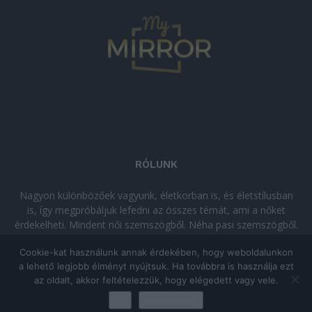
RÓLUNK
Nagyon különbözőek vagyunk, életkorban is, és életstílusban
is, így megpróbáljuk lefedni az összes témát, ami a nőket
érdekelheti. Mindent női szemszögből. Néha pasi szemszögből.
Néha komolyan, néha szórakozva. Olvass minket, ha egy kis
Cookie-kat használunk annak érdekében, hogy weboldalunkon
kikapcsolódásra vágysz!
a lehető legjobb élményt nyújtsuk. Ha továbbra is használja ezt
az oldalt, akkor feltételezzük, hogy elégedett vagy vele.
© Copyright 2026 - mymirror.hu
ADATKEZELÉSI TÁJÉKOZTATÓ
|
Ok
Adatkezelés
Impresszum