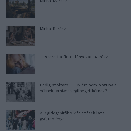
Minka 12. rész
Minka 11. rész
T. szereti a fiatal lányokat 14. rész
Pedig szóltam… – Miért nem hiszünk a
nőknek, amikor segítséget kérnek?
A legidegesítőbb kifejezések laza
gyűjteménye