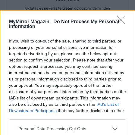
Oktatás és nevelés területén dolgozom, de minden
szabadidőmben írok. Szeretek belesni a hétköznapok függönye
mögé és közben keresem az embert, a nőt a jól legyártott álarcok
MyMirror Magazin -
Do Not Process My Personal
Information
mögött. Néha meséket is írok, de gyakrabban novellákat,
cikkeket és apró vicces történeteket.
If you wish to opt-out of the sale, sharing to third parties, or
processing of your personal or sensitive information for
targeted advertising by us, please use the below opt-out
section to confirm your selection. Please note that after your
KAPCSOLÓDÓ CIKKEK
TÖBB A SZERZŐTŐL
opt-out request is processed you may continue seeing
interest-based ads based on personal information utilized by
Minka 14. rész
us or personal information disclosed to third parties prior to
your opt-out. You may separately opt-out of the further
disclosure of your personal information by third parties on the
IAB’s list of downstream participants. This information may
also be disclosed by us to third parties on the
IAB’s List of
Minka 13. rész
Downstream Participants
that may further disclose it to other
third parties.
Personal Data Processing Opt Outs
Halál a Tresco-szigeten – A Josh