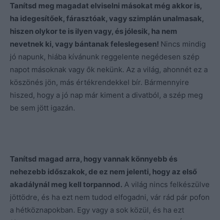
Tanítsd meg magadat elviselni másokat még akkor is,
ha idegesítőek, fárasztóak, vagy szimplán unalmasak,
hiszen olykor te is ilyen vagy, és jólesik, ha nem
nevetnek ki, vagy bántanak feleslegesen!
Nincs mindig
jó napunk, hiába kívánunk reggelente negédesen szép
napot másoknak vagy ők nekünk. Az a világ, ahonnét ez a
köszönés jön, más értékrendekkel bír. Bármennyire
hiszed, hogy a jó nap már kiment a divatból, a szép meg
be sem jött igazán.
Tanítsd magad arra, hogy vannak könnyebb és
nehezebb időszakok, de ez nem jelenti, hogy az első
akadálynál meg kell torpannod.
A világ nincs felkészülve
jöttödre, és ha ezt nem tudod elfogadni, vár rád pár pofon
a hétköznapokban. Egy vagy a sok közül, és ha ezt