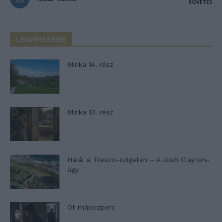
KÖVETÉS
LEGFRISSEBB
Minka 14. rész
Minka 13. rész
Halál a Tresco-szigeten – A Josh Clayton-
ügy
Öt másodperc