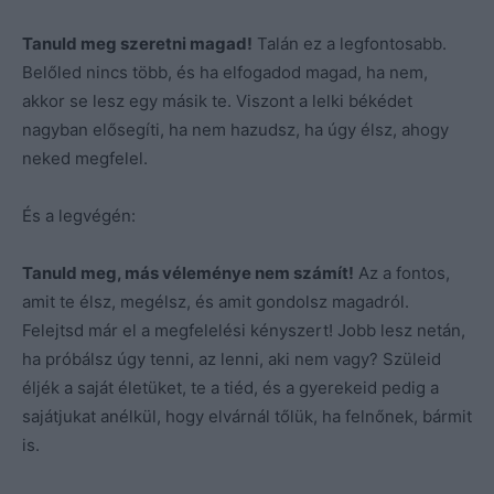
Tanuld meg szeretni magad!
Talán ez a legfontosabb.
Belőled nincs több, és ha elfogadod magad, ha nem,
akkor se lesz egy másik te. Viszont a lelki békédet
nagyban elősegíti, ha nem hazudsz, ha úgy élsz, ahogy
neked megfelel.
És a legvégén:
Tanuld meg, más véleménye nem számít!
Az a fontos,
amit te élsz, megélsz, és amit gondolsz magadról.
Felejtsd már el a megfelelési kényszert! Jobb lesz netán,
ha próbálsz úgy tenni, az lenni, aki nem vagy? Szüleid
éljék a saját életüket, te a tiéd, és a gyerekeid pedig a
sajátjukat anélkül, hogy elvárnál tőlük, ha felnőnek, bármit
is.