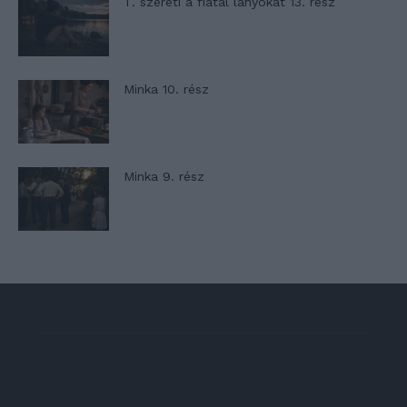
T. szereti a fiatal lányokat 13. rész
Minka 10. rész
Minka 9. rész