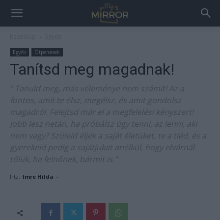
Kezdőlap
Egyéb
Egyéb
Ötpercesek
Tanítsd meg magadnak!
“ Tanuld meg, más véleménye nem számít! Az a
fontos, amit te élsz, megélsz, és amit gondolsz
magadról. Felejtsd már el a megfelelési kényszert!
Jobb lesz netán, ha próbálsz úgy tenni, az lenni, aki
nem vagy? Szüleid éljék a saját életüket, te a tiéd, és a
gyerekeid pedig a sajátjukat anélkül, hogy elvárnál
tőlük, ha felnőnek, bármit is.”
Írta:
Imre Hilda
-