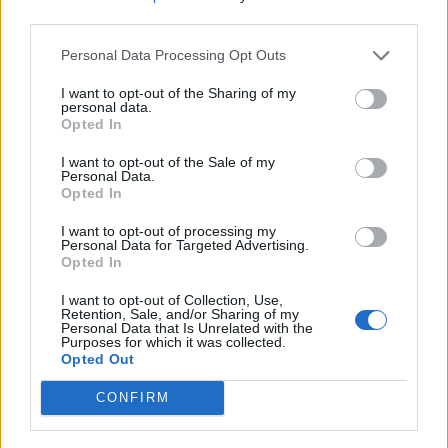
third parties.
Personal Data Processing Opt Outs
Máltai kaland 7.
I want to opt-out of the Sharing of my
personal data.
Opted In
I want to opt-out of the Sale of my
Personal Data.
10 tanács, ha jobban akarod érezni magad
Opted In
a hétköznapokban
I want to opt-out of processing my
Personal Data for Targeted Advertising.
Opted In
Egy ház, amely a tengerre és a fényre
I want to opt-out of Collection, Use,
nyílik – Villa...
Retention, Sale, and/or Sharing of my
Personal Data that Is Unrelated with the
Purposes for which it was collected.
Opted Out
A családok, akik soha nem hagyták abba
várakozást – Ha egy...
CONFIRM