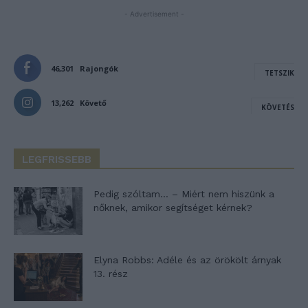
- Advertisement -
46,301
Rajongók
TETSZIK
13,262
Követő
KÖVETÉS
LEGFRISSEBB
Pedig szóltam… – Miért nem hiszünk a
nőknek, amikor segítséget kérnek?
Elyna Robbs: Adéle és az örökölt árnyak
13. rész