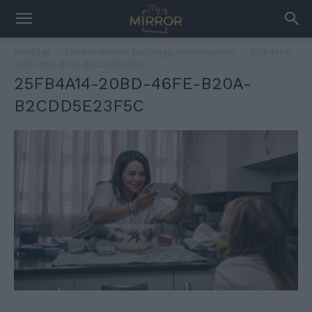
Kezdőlap
Térj már észhez! Szülő vagy, nem influencer!
25FB4A14-
20BD-46FE-B20A-B2CDD5E23F5C
25FB4A14-20BD-46FE-B20A-
B2CDD5E23F5C