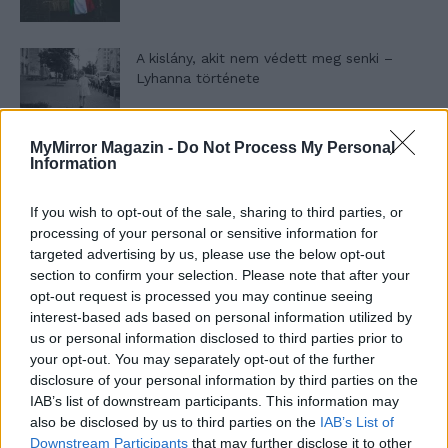
A kislány, akit nem védett meg senki –
Lyhanna története
MyMirror Magazin -
Do Not Process My Personal
T. Barnett: Gyilkosság a Garda-tónál 12.
Information
rész
If you wish to opt-out of the sale, sharing to third parties, or
processing of your personal or sensitive information for
T. szereti a fiatal lányokat 13. rész
targeted advertising by us, please use the below opt-out
section to confirm your selection. Please note that after your
opt-out request is processed you may continue seeing
interest-based ads based on personal information utilized by
us or personal information disclosed to third parties prior to
Minka 10. rész
your opt-out. You may separately opt-out of the further
disclosure of your personal information by third parties on the
IAB’s list of downstream participants. This information may
also be disclosed by us to third parties on the
IAB’s List of
Minka 9. rész
Downstream Participants
that may further disclose it to other