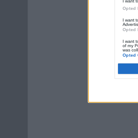
I want t
Opted 
I want 
Advertis
Opted 
I want t
of my P
was col
Opted 