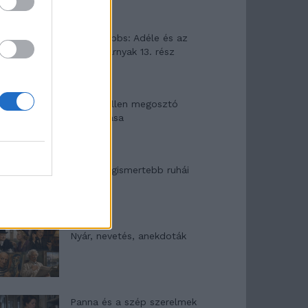
Elyna Robbs: Adéle és az
örökölt árnyak 13. rész
Woody Allen megosztó
zsenialitása
A világ legismertebb ruhái
Nyár, nevetés, anekdoták
Panna és a szép szerelmek