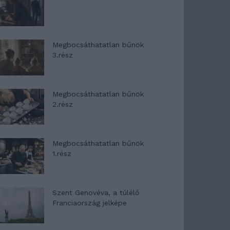
Megbocsáthatatlan bűnök
3.rész
Megbocsáthatatlan bűnök
2.rész
Megbocsáthatatlan bűnök
1.rész
Szent Genovéva, a túlélő
Franciaország jelképe