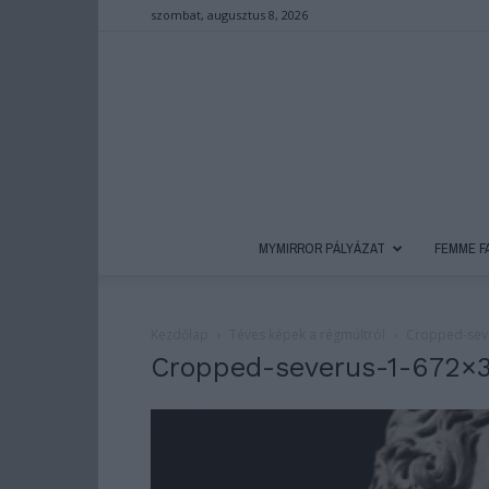
szombat, augusztus 8, 2026
MYMIRROR PÁLYÁZAT
FEMME F
Kezdőlap
Téves képek a régmúltról
Cropped-sev
Cropped-severus-1-672×