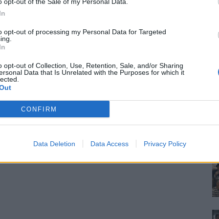
o opt-out of the Sale of my Personal Data.
In
to opt-out of processing my Personal Data for Targeted
ing.
In
o opt-out of Collection, Use, Retention, Sale, and/or Sharing
ersonal Data that Is Unrelated with the Purposes for which it
lected.
Out
CONFIRM
Data Deletion
Data Access
Privacy Policy