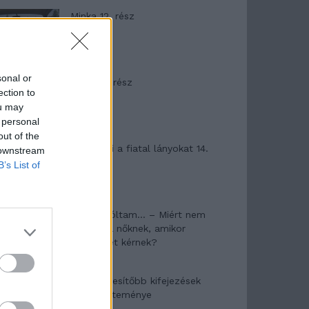
Minka 12. rész
sonal or
Minka 11. rész
ection to
ou may
 personal
out of the
T. szereti a fiatal lányokat 14.
 downstream
rész
B’s List of
Pedig szóltam… – Miért nem
hiszünk a nőknek, amikor
segítséget kérnek?
A legidegesítőbb kifejezések
laza gyűjteménye