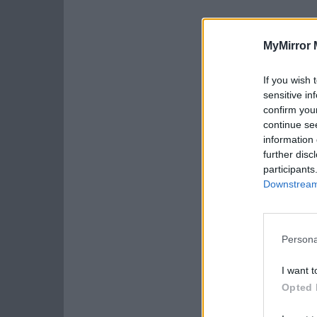
MyMirror 
If you wish 
sensitive in
confirm you
continue se
information 
further disc
participants
Downstream 
Persona
I want t
Opted 