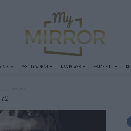
ATALE
PRETTY WOMAN
MAN POWER
FRUZSIFITT
KU
MyMirror
erus-1-672x372
372
Magazin