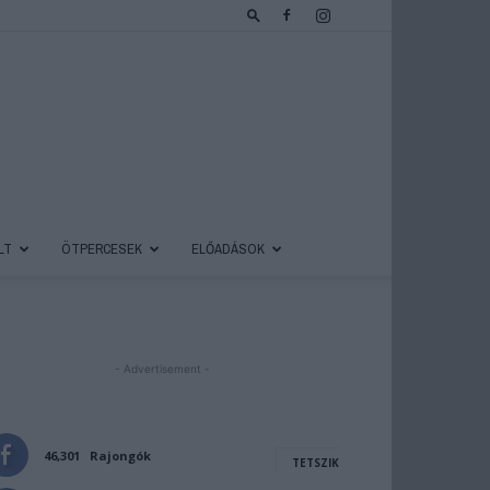
LT
ÖTPERCESEK
ELŐADÁSOK
- Advertisement -
46,301
Rajongók
TETSZIK