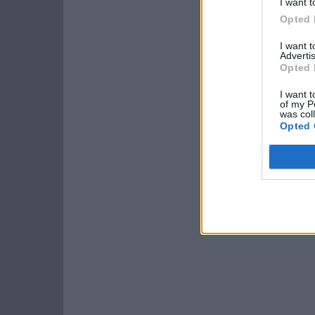
I want t
Opted 
I want 
Advertis
Opted 
I want t
of my P
was col
Opted 