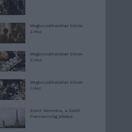
Megbocsáthatatlan bűnök
3.rész
Megbocsáthatatlan bűnök
2.rész
Megbocsáthatatlan bűnök
1.rész
Szent Genovéva, a túlélő
Franciaország jelképe