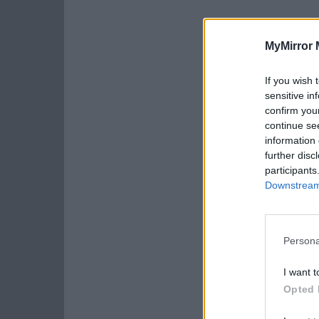
MyMirror 
If you wish 
sensitive in
confirm you
continue se
information 
further disc
participants
Downstream 
Persona
I want t
Opted 