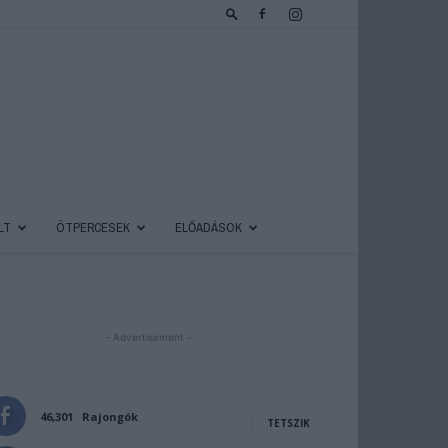
LT
ÖTPERCESEK
ELŐADÁSOK
- Advertisement -
46,301
Rajongók
TETSZIK