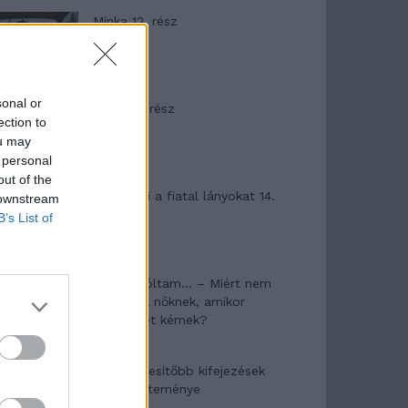
Minka 12. rész
sonal or
Minka 11. rész
ection to
ou may
 personal
out of the
T. szereti a fiatal lányokat 14.
 downstream
rész
B’s List of
Pedig szóltam… – Miért nem
hiszünk a nőknek, amikor
segítséget kérnek?
A legidegesítőbb kifejezések
laza gyűjteménye