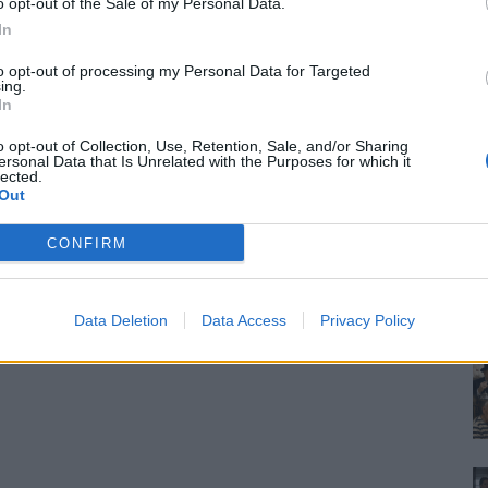
o opt-out of the Sale of my Personal Data.
In
to opt-out of processing my Personal Data for Targeted
ing.
In
o opt-out of Collection, Use, Retention, Sale, and/or Sharing
ersonal Data that Is Unrelated with the Purposes for which it
lected.
Out
CONFIRM
Data Deletion
Data Access
Privacy Policy