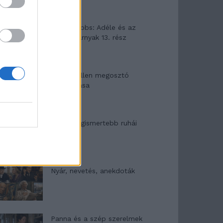
Elyna Robbs: Adéle és az
örökölt árnyak 13. rész
Woody Allen megosztó
zsenialitása
A világ legismertebb ruhái
Nyár, nevetés, anekdoták
Panna és a szép szerelmek