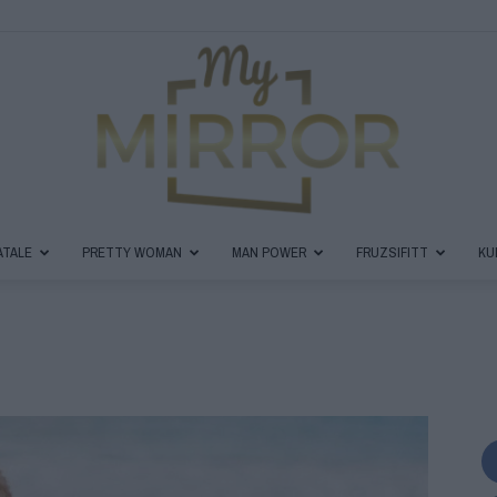
ATALE
PRETTY WOMAN
MAN POWER
FRUZSIFITT
KU
MyMirror
Magazin