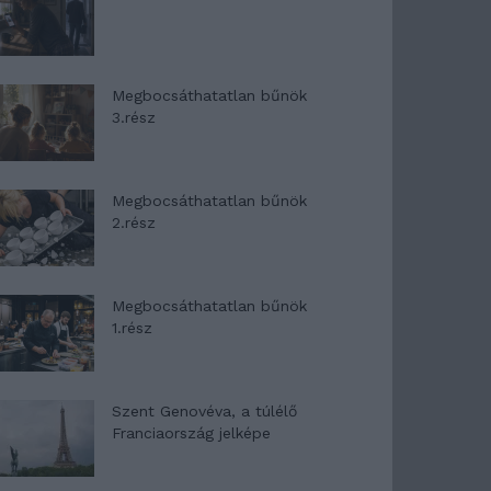
Megbocsáthatatlan bűnök
3.rész
Megbocsáthatatlan bűnök
2.rész
Megbocsáthatatlan bűnök
1.rész
Szent Genovéva, a túlélő
Franciaország jelképe