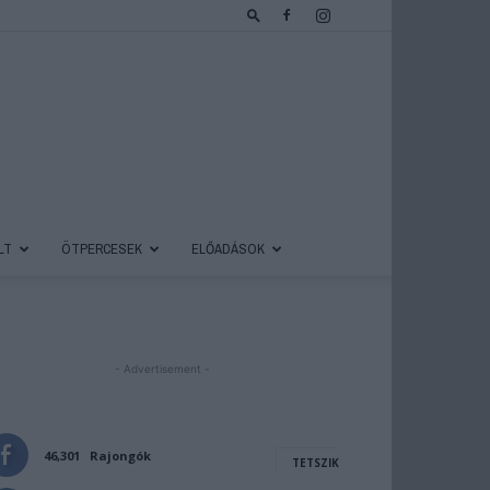
LT
ÖTPERCESEK
ELŐADÁSOK
- Advertisement -
46,301
Rajongók
TETSZIK