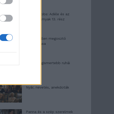
Elyna Robbs: Adéle és az
örökölt árnyak 13. rész
Woody Allen megosztó
zsenialitása
A világ legismertebb ruhái
Nyár, nevetés, anekdoták
Panna és a szép szerelmek