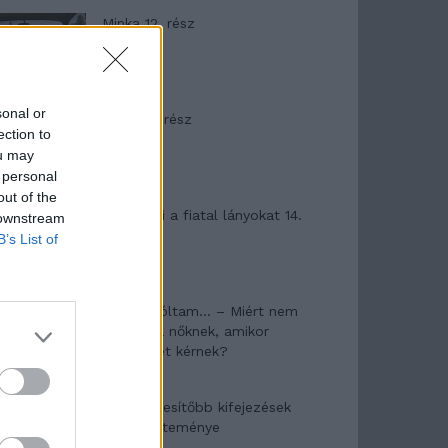
Minka 12. rész
sonal or
Minka 11. rész
ection to
ou may
 personal
out of the
T. szereti a fiatal lányokat 14.
 downstream
rész
B’s List of
Pedig szóltam… – Miért nem
hiszünk a nőknek, amikor
segítséget kérnek?
A legidegesítőbb kifejezések
laza gyűjteménye