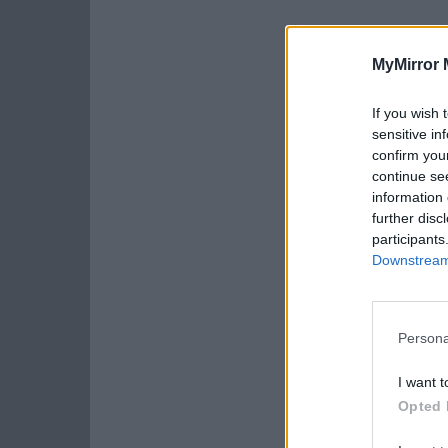
MyMirror 
If you wish 
sensitive in
confirm you
continue se
information 
further disc
participants
Downstream 
Persona
I want t
Opted 