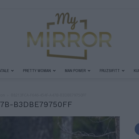
ATALE
PRETTY WOMAN
MAN POWER
FRUZSIFITT
KU
MyMirror
ton
B8213FCA-F646-454F-A47B-B3DBE79750FF
47B-B3DBE79750FF
Magazin