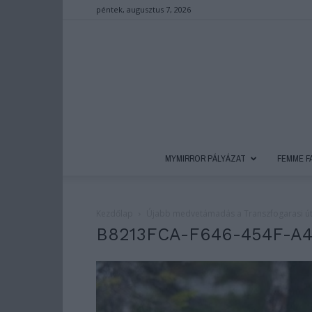
péntek, augusztus 7, 2026
MYMIRROR PÁLYÁZAT
FEMME F
Kezdőlap
Újabb medvetámadás a Transzfogarasi ú
B8213FCA-F646-454F-A