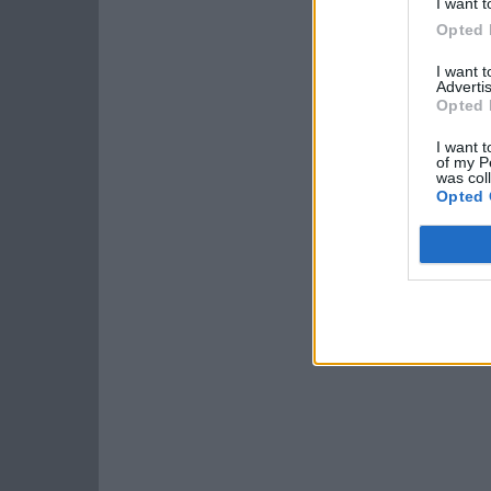
I want t
Opted 
I want 
Advertis
Opted 
I want t
of my P
was col
Opted 