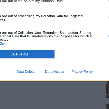
o opt-out of the Sale of my Personal Data.
In
to opt-out of processing my Personal Data for Targeted
ing.
In
o opt-out of Collection, Use, Retention, Sale, and/or Sharing
ersonal Data that Is Unrelated with the Purposes for which it
lected.
Out
CONFIRM
Data Deletion
Data Access
Privacy Policy