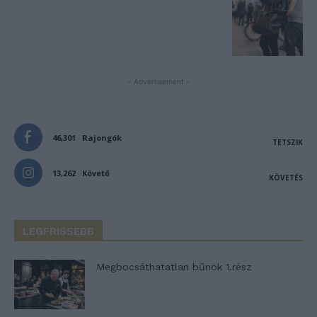
- Advertisement -
46,301
Rajongók
TETSZIK
13,262
Követő
KÖVETÉS
LEGFRISSEBB
Megbocsáthatatlan bűnök 1.rész