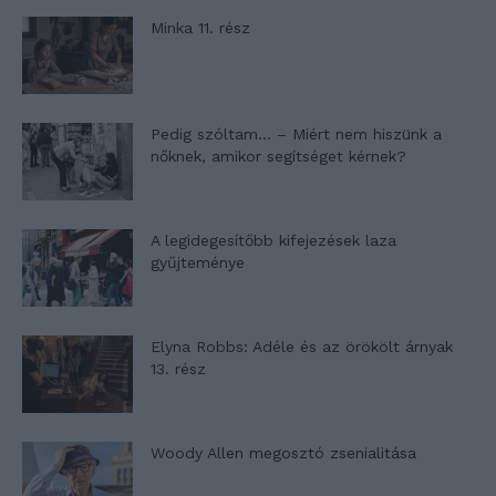
Minka 11. rész
Pedig szóltam… – Miért nem hiszünk a
nőknek, amikor segítséget kérnek?
A legidegesítőbb kifejezések laza
gyűjteménye
Elyna Robbs: Adéle és az örökölt árnyak
13. rész
Woody Allen megosztó zsenialitása