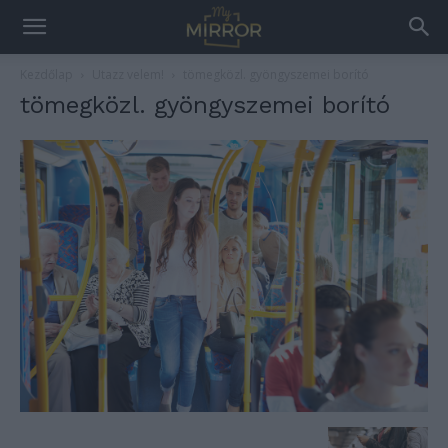
Kezdőlap
Utazz velem!
tömegközl. gyöngyszemei borító
tömegközl. gyöngyszemei borító