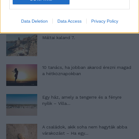
Minka 9. rész
Data Deletion
Data Access
Privacy Policy
Máltai kaland 7.
10 tanács, ha jobban akarod érezni magad
a hétköznapokban
Egy ház, amely a tengerre és a fényre
nyílik – Villa...
A családok, akik soha nem hagyták abba
várakozást – Ha egy...