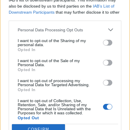
IAB’s list of downstream participants. This information may
also be disclosed by us to third parties on the
IAB’s List of
Downstream Participants
that may further disclose it to other
third parties.
A kislány, akit nem védett meg senki –
Personal Data Processing Opt Outs
Lyhanna története
I want to opt-out of the Sharing of my
personal data.
Opted In
T. Barnett: Gyilkosság a Garda-tónál 12.
rész
I want to opt-out of the Sale of my
Personal Data.
Opted In
I want to opt-out of processing my
T. szereti a fiatal lányokat 13. rész
Personal Data for Targeted Advertising.
Opted In
I want to opt-out of Collection, Use,
Retention, Sale, and/or Sharing of my
Personal Data that Is Unrelated with the
Minka 10. rész
Purposes for which it was collected.
Opted Out
CONFIRM