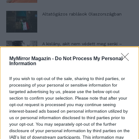
Altatógázos rablások Olaszországban
A kislány, akit nem védett meg senki –
Lyhanna története
MyMirror Magazin -
Do Not Process My Personal
Information
T. Barnett: Gyilkosság a Garda-tónál 12.
If you wish to opt-out of the sale, sharing to third parties, or
rész
processing of your personal or sensitive information for
targeted advertising by us, please use the below opt-out
section to confirm your selection. Please note that after your
T. szereti a fiatal lányokat 13. rész
opt-out request is processed you may continue seeing
interest-based ads based on personal information utilized by
us or personal information disclosed to third parties prior to
your opt-out. You may separately opt-out of the further
disclosure of your personal information by third parties on the
Minka 10. rész
IAB’s list of downstream participants. This information may