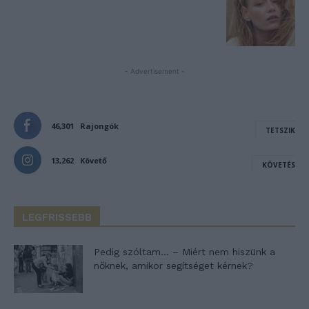
- Advertisement -
46,301
Rajongók
TETSZIK
13,262
Követő
KÖVETÉS
LEGFRISSEBB
Pedig szóltam… – Miért nem hiszünk a
nőknek, amikor segítséget kérnek?