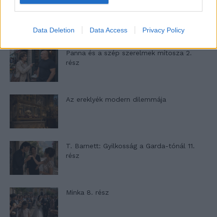
A családok, akik soha nem hagyták abba
várakozást – Ha egy...
Data Deletion
Data Access
Privacy Policy
Panna és a szép szerelmek mítosza 2.
rész
Az ereklyék modern dilemmája
T. Barnett: Gyilkosság a Garda-tónál 11.
rész
Minka 8. rész