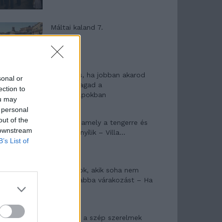
Máltai kaland 7.
10 tanács, ha jobban akarod
sonal or
érezni magad a
ection to
hétköznapokban
ou may
 personal
out of the
Egy ház, amely a tengerre és
 downstream
a fényre nyílik – Villa...
B’s List of
A családok, akik soha nem
hagyták abba várakozást – Ha
egy...
Panna és a szép szerelmek