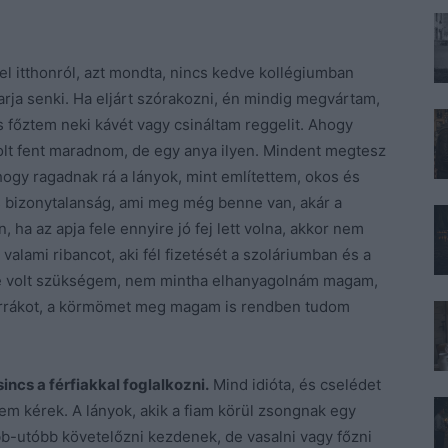
el itthonról, azt mondta, nincs kedve kollégiumban
varja senki. Ha eljárt szórakozni, én mindig megvártam,
és főztem neki kávét vagy csináltam reggelit. Ahogy
lt fent maradnom, de egy anya ilyen. Mindent megtesz
ogy ragadnak rá a lányok, mint említettem, okos és
is bizonytalanság, ami meg még benne van, akár a
, ha az apja fele ennyire jó fej lett volna, akkor nem
lami ribancot, aki fél fizetését a szoláriumban és a
e volt szükségem, nem mintha elhanyagolnám magam,
rákot, a körmömet meg magam is rendben tudom
cs a férfiakkal foglalkozni.
Mind idióta, és cselédet
m kérek. A lányok, akik a fiam körül zsongnak egy
bb-utóbb követelőzni kezdenek, de vasalni vagy főzni