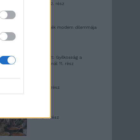
mítosza 2. rész
Az ereklyék modern dilemmája
T. Barnett: Gyilkosság a
Garda-tónál 11. rész
Minka 8. rész
Minka 7. rész