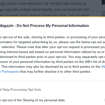
ogy mi lesz vele nélkülem, de mindig csak mosolyog
. Egy-egy lány sokkal rámenősebb, mint az elvárható lett
t a fiamról, mert amikor hazahozta őket, úgy tapadtak
vesek voltak, nyafogtak, és köszönni is alig tudtak. Már
Magazin -
Do Not Process My Personal Information
mon, annyira nyomultak, de Zsombor végül lekoptatta
llett boldog lett volna, ám mindig legyintett, és annyit
to opt-out of the sale, sharing to third parties, or processing of your per
ő olyan lányt szeretne, aki nekem is megfelel. Persze
formation for targeted advertising by us, please use the below opt-out s
sőleg, hanem jellemében. Ezt nem őt tette hozzá, az én
r selection. Please note that after your opt-out request is processed y
eing interest-based ads based on personal information utilized by us or
t ez így természetes.
disclosed to third parties prior to your opt-out. You may separately opt-
losure of your personal information by third parties on the IAB’s list of
rt egy férfiember ne nősüljön korán, és tényleg
. This information may also be disclosed by us to third parties on the
IA
rgonyozzon le. Ő nem az a csapodár fajta, ebben nem
Participants
that may further disclose it to other third parties.
scsak kárpótolni akar valamivel.
tha titkolna előlem valamit. Kérdeztem tőle, mit
l Data Processing Opt Outs
nem adott egyenes választ, csak hümmögött. Máskor
o opt-out of the Sharing of my personal data.
 elmentünk étterembe. Most azonban nem állt elő