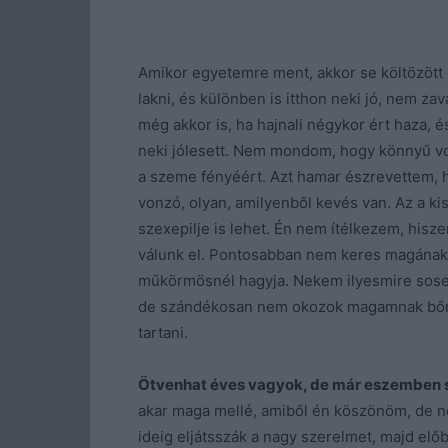
Amikor egyetemre ment, akkor se költözött 
lakni, és különben is itthon neki jó, nem za
még akkor is, ha hajnali négykor ért haza, 
neki jólesett. Nem mondom, hogy könnyű vo
a szeme fényéért. Azt hamar észrevettem, h
vonzó, olyan, amilyenből kevés van. Az a k
szexepilje is lehet. Én nem ítélkezem, hiszen
válunk el. Pontosabban nem keres magának va
műkörmösnél hagyja. Nekem ilyesmire sos
de szándékosan nem okozok magamnak bőr
tartani.
Ötvenhat éves vagyok, de már eszemben sin
akar maga mellé, amiből én köszönöm, de ne
ideig eljátsszák a nagy szerelmet, majd elő