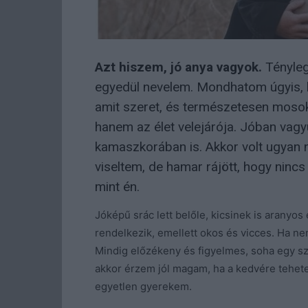
Azt hiszem, jó anya vagyok.
Tényleg
egyedül nevelem. Mondhatom úgyis, 
amit szeret, és természetesen moso
hanem az élet velejárója. Jóban vagy
kamaszkorában is. Akkor volt ugyan 
viseltem, de hamar rájött, hogy ninc
mint én.
Jóképű srác lett belőle, kicsinek is aranyos
rendelkezik, emellett okos és vicces. Ha n
Mindig előzékeny és figyelmes, soha egy s
akkor érzem jól magam, ha a kedvére tehete
egyetlen gyerekem.