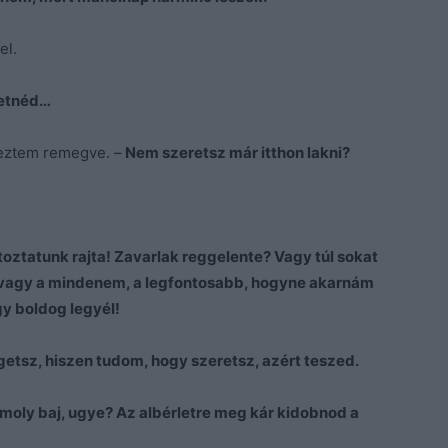
el.
lhetnéd…
eztem remegve. –
Nem szeretsz már itthon lakni?
toztatunk rajta! Zavarlak reggelente? Vagy túl sokat
 vagy a mindenem, a legfontosabb, hogyne akarnám
gy boldog legyél!
tsz, hiszen tudom, hogy szeretsz, azért teszed.
komoly baj, ugye? Az albérletre meg kár kidobnod a