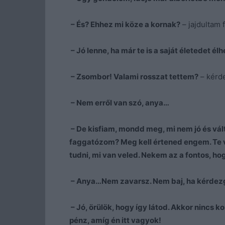
– És? Ehhez mi köze a kornak?
– jajdultam f
– Jó lenne, ha már te is a saját életedet é
– Zsombor! Valami rosszat tettem?
– kérd
– Nem erről van szó, anya…
– De kisfiam, mondd meg, mi nem jó és vál
faggatózom? Meg kell értened engem. Te
tudni, mi van veled. Nekem az a fontos, ho
– Anya…Nem zavarsz. Nem baj, ha kérdezge
– Jó, örülök, hogy így látod. Akkor nincs 
pénz, amíg én itt vagyok!