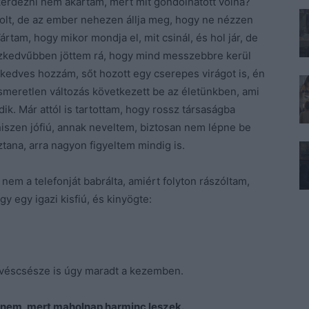
gkérdezni nem akartam, mert mit gondolhatott volna?
lt, de az ember nehezen állja meg, hogy ne nézzen
rtam, hogy mikor mondja el, mit csinál, és hol jár, de
sszkedvűbben jöttem rá, hogy mind messzebbre kerül
 kedves hozzám, sőt hozott egy cserepes virágot is, én
smeretlen változás következett be az életünkben, ami
ik. Már attól is tartottam, hogy rossz társaságba
 hiszen jófiú, annak neveltem, biztosan nem lépne be
tana, arra nagyon figyeltem mindig is.
 nem a telefonját babrálta, amiért folyton rászóltam,
y egy igazi kisfiú, és kinyögte:
kávéscsésze is úgy maradt a kezemben.
nnem, mert maholnap harminc leszek.