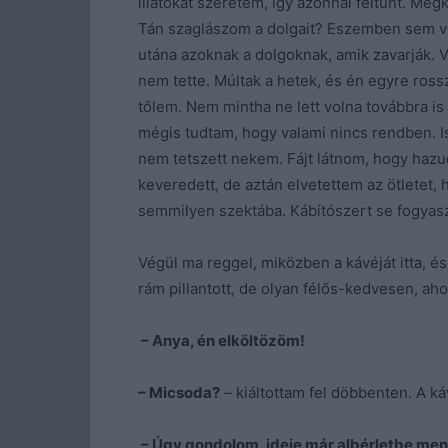
illatokat szeretem, így azonnal feltűnt. Me
Tán szaglászom a dolgait? Eszemben sem vo
utána azoknak a dolgoknak, amik zavarják. Vá
nem tette. Múltak a hetek, és én egyre ro
tőlem. Nem mintha ne lett volna továbbra is
mégis tudtam, hogy valami nincs rendben. I
nem tetszett nekem. Fájt látnom, hogy hazud
keveredett, de aztán elvetettem az ötletet,
semmilyen szektába. Kábítószert se fogyasz
Végül ma reggel, miközben a kávéját itta, és
rám pillantott, de olyan félős-kedvesen, ahog
– Anya, én elköltözöm!
–
Micsoda?
– kiáltottam fel döbbenten. A 
– Úgy gondolom, ideje már albérletbe me