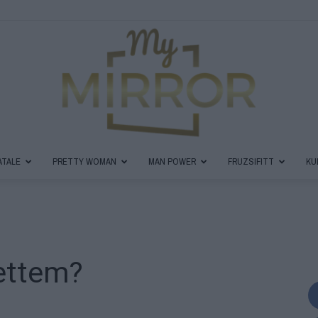
ATALE
PRETTY WOMAN
MAN POWER
FRUZSIFITT
KU
MyMirror
tettem?
Magazin