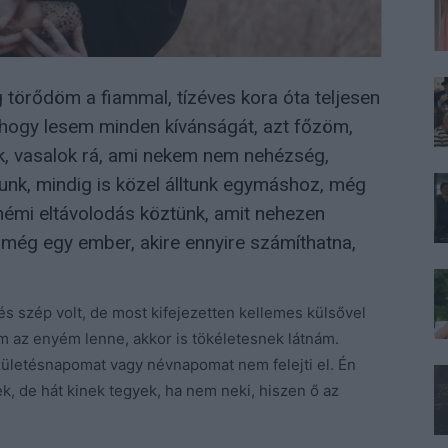
 törődöm a fiammal, tízéves kora óta teljesen
hogy lesem minden kívánságát, azt főzöm,
k, vasalok rá, ami nekem nem nehézség,
unk, mindig is közel álltunk egymáshoz, még
némi eltávolodás köztünk, amit nehezen
s még egy ember, akire ennyire számíthatna,
 és szép volt, de most kifejezetten kellemes külsővel
em az enyém lenne, akkor is tökéletesnek látnám.
zületésnapomat vagy névnapomat nem felejti el. Én
k, de hát kinek tegyek, ha nem neki, hiszen ő az