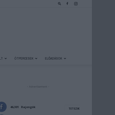
LT
ÖTPERCESEK
ELŐADÁSOK
- Advertisement -
46,301
Rajongók
TETSZIK