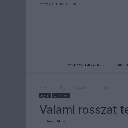
péntek, augusztus 7, 2026
MYMIRROR PÁLYÁZAT
FEMME F
Kezdőlap
Egyéb
Valami rosszat tettem?
Egyéb
Ötpercesek
Valami rosszat 
Írta:
Imre Hilda
-