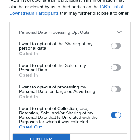
IAB’s list of downstream participants. This information may
also be disclosed by us to third parties on the
IAB’s List of
Downstream Participants
that may further disclose it to other
third parties.
Minka 9. rész
Personal Data Processing Opt Outs
I want to opt-out of the Sharing of my
personal data.
Opted In
Máltai kaland 7.
I want to opt-out of the Sale of my
Personal Data.
Opted In
I want to opt-out of processing my
10 tanács, ha jobban akarod érezni magad
Personal Data for Targeted Advertising.
a hétköznapokban
Opted In
I want to opt-out of Collection, Use,
Retention, Sale, and/or Sharing of my
Personal Data that Is Unrelated with the
Egy ház, amely a tengerre és a fényre
Purposes for which it was collected.
nyílik – Villa...
Opted Out
CONFIRM