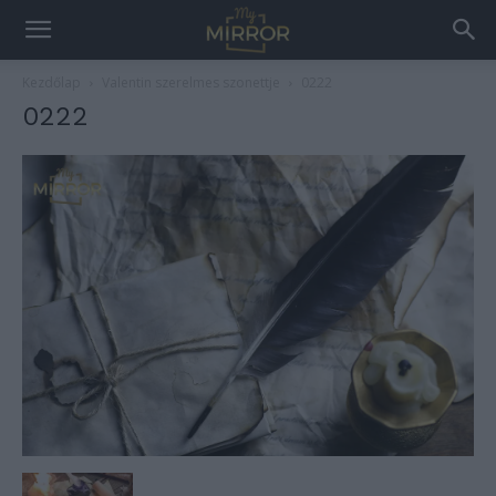
Kezdőlap
Valentin szerelmes szonettje
0222
0222