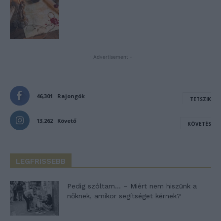
- Advertisement -
46,301
Rajongók
TETSZIK
13,262
Követő
KÖVETÉS
LEGFRISSEBB
Pedig szóltam… – Miért nem hiszünk a
nőknek, amikor segítséget kérnek?