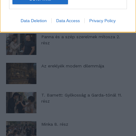
A családok, akik soha nem hagyták abba
várakozást – Ha egy...
Data Deletion
Data Access
Privacy Policy
Panna és a szép szerelmek mítosza 2.
rész
Az ereklyék modern dilemmája
T. Barnett: Gyilkosság a Garda-tónál 11.
rész
Minka 8. rész