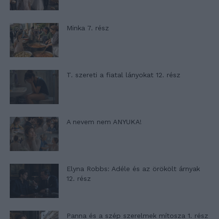
Minka 7. rész
T. szereti a fiatal lányokat 12. rész
A nevem nem ANYUKA!
Elyna Robbs: Adéle és az örökölt árnyak
12. rész
Panna és a szép szerelmek mítosza 1. rész