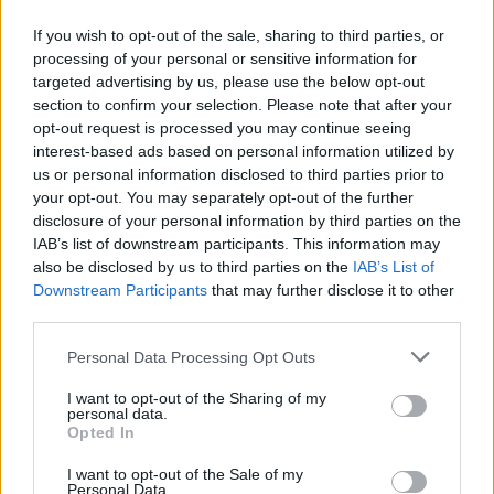
Majdnem az éhezést választja egyik nap a szégyen
If you wish to opt-out of the sale, sharing to third parties, or
helyett, de a gyomra okosabbnak bizonyul. Most is ez
processing of your personal or sensitive information for
lüktet a fejében.
A körte aranysárga, roppanós és
targeted advertising by us, please use the below opt-out
mindegy neki, kinek a gyomrában landol. Valika gyorsan
section to confirm your selection. Please note that after your
opt-out request is processed you may continue seeing
megeszi, mert tudja, hogy otthon kenyéren és
interest-based ads based on personal information utilized by
margarinon kívül nem biztos, hogy lesz más vacsorára.
us or personal information disclosed to third parties prior to
your opt-out. You may separately opt-out of the further
Ha időben hazaér az anyja, és nem felejt el venni.
disclosure of your personal information by third parties on the
IAB’s list of downstream participants. This information may
also be disclosed by us to third parties on the
IAB’s List of
Downstream Participants
that may further disclose it to other
third parties.
Kép forrása: Pinterest
Personal Data Processing Opt Outs
I want to opt-out of the Sharing of my
personal data.
Opted In
I want to opt-out of the Sale of my
Personal Data.