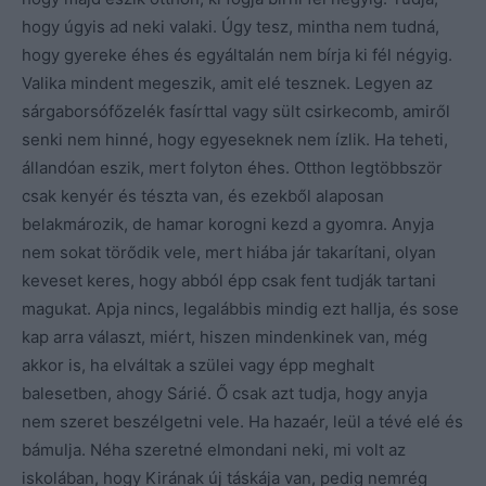
hogy úgyis ad neki valaki. Úgy tesz, mintha nem tudná,
hogy gyereke éhes és egyáltalán nem bírja ki fél négyig.
Valika mindent megeszik, amit elé tesznek. Legyen az
sárgaborsófőzelék fasírttal vagy sült csirkecomb, amiről
senki nem hinné, hogy egyeseknek nem ízlik. Ha teheti,
állandóan eszik, mert folyton éhes. Otthon legtöbbször
csak kenyér és tészta van, és ezekből alaposan
belakmározik, de hamar korogni kezd a gyomra. Anyja
nem sokat törődik vele, mert hiába jár takarítani, olyan
keveset keres, hogy abból épp csak fent tudják tartani
magukat. Apja nincs, legalábbis mindig ezt hallja, és sose
kap arra választ, miért, hiszen mindenkinek van, még
akkor is, ha elváltak a szülei vagy épp meghalt
balesetben, ahogy Sárié. Ő csak azt tudja, hogy anyja
nem szeret beszélgetni vele. Ha hazaér, leül a tévé elé és
bámulja. Néha szeretné elmondani neki, mi volt az
iskolában, hogy Kirának új táskája van, pedig nemrég