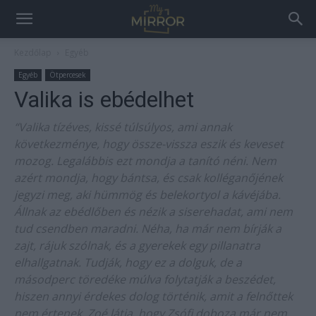
Kezdőlap
Egyéb
Egyéb
Ötpercesek
Valika is ebédelhet
“Valika tízéves, kissé túlsúlyos, ami annak
következménye, hogy össze-vissza eszik és keveset
mozog. Legalábbis ezt mondja a tanító néni. Nem
azért mondja, hogy bántsa, és csak kolléganőjének
jegyzi meg, aki hümmög és belekortyol a kávéjába.
Állnak az ebédlőben és nézik a siserehadat, ami nem
tud csendben maradni. Néha, ha már nem bírják a
zajt, rájuk szólnak, és a gyerekek egy pillanatra
elhallgatnak. Tudják, hogy ez a dolguk, de a
másodperc töredéke múlva folytatják a beszédet,
hiszen annyi érdekes dolog történik, amit a felnőttek
nem értenek. Zoé látja, hogy Zsófi doboza már nem