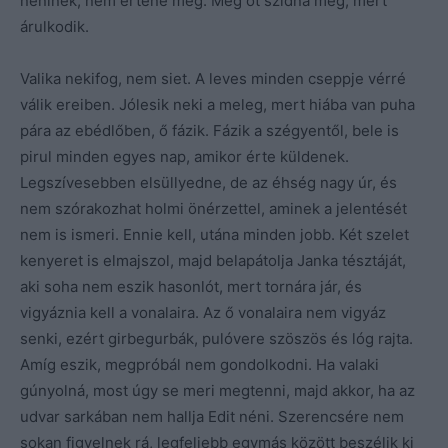
néninek, nem értené meg. Még őt szidná meg, mert
árulkodik.
Valika nekifog, nem siet. A leves minden cseppje vérré
válik ereiben. Jólesik neki a meleg, mert hiába van puha
pára az ebédlőben, ő fázik. Fázik a szégyentől, bele is
pirul minden egyes nap, amikor érte küldenek.
Legszívesebben elsüllyedne, de az éhség nagy úr, és
nem szórakozhat holmi önérzettel, aminek a jelentését
nem is ismeri. Ennie kell, utána minden jobb. Két szelet
kenyeret is elmajszol, majd belapátolja Janka tésztáját,
aki soha nem eszik hasonlót, mert tornára jár, és
vigyáznia kell a vonalaira. Az ő vonalaira nem vigyáz
senki, ezért girbegurbák, pulóvere szöszös és lóg rajta.
Amíg eszik, megpróbál nem gondolkodni. Ha valaki
gúnyolná, most úgy se meri megtenni, majd akkor, ha az
udvar sarkában nem hallja Edit néni. Szerencsére nem
sokan figyelnek rá, legfeljebb egymás között beszélik ki