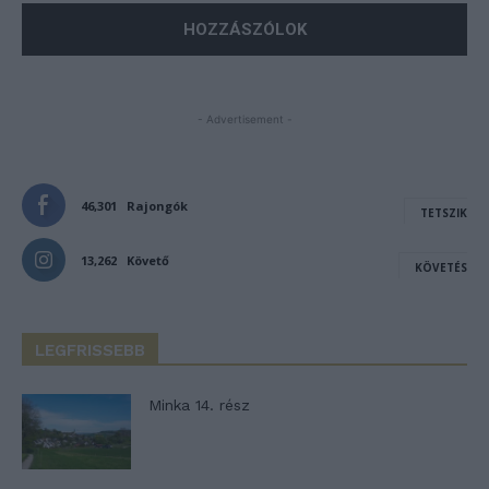
- Advertisement -
46,301
Rajongók
TETSZIK
13,262
Követő
KÖVETÉS
LEGFRISSEBB
Minka 14. rész