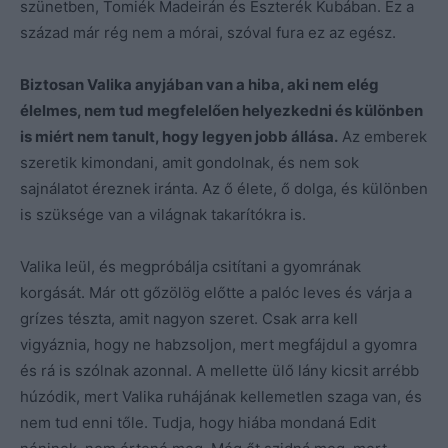
szünetben, Tomiék Madeirán és Eszterék Kubában. Ez a
század már rég nem a mórai, szóval fura ez az egész.
Biztosan Valika anyjában van a hiba, aki nem elég
élelmes, nem tud megfelelően helyezkedni és különben
is miért nem tanult, hogy legyen jobb állása.
Az emberek
szeretik kimondani, amit gondolnak, és nem sok
sajnálatot éreznek iránta. Az ő élete, ő dolga, és különben
is szüksége van a világnak takarítókra is.
Valika leül, és megpróbálja csitítani a gyomrának
korgását. Már ott gőzölög előtte a palóc leves és várja a
grízes tészta, amit nagyon szeret. Csak arra kell
vigyáznia, hogy ne habzsoljon, mert megfájdul a gyomra
és rá is szólnak azonnal. A mellette ülő lány kicsit arrébb
húzódik, mert Valika ruhájának kellemetlen szaga van, és
nem tud enni tőle. Tudja, hogy hiába mondaná Edit