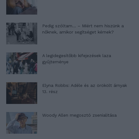
Pedig szóltam… – Miért nem hiszünk a
nőknek, amikor segítséget kérnek?
A legidegesítőbb kifejezések laza
gyűjteménye
Elyna Robbs: Adéle és az örökölt árnyak
13. rész
Woody Allen megosztó zsenialitása