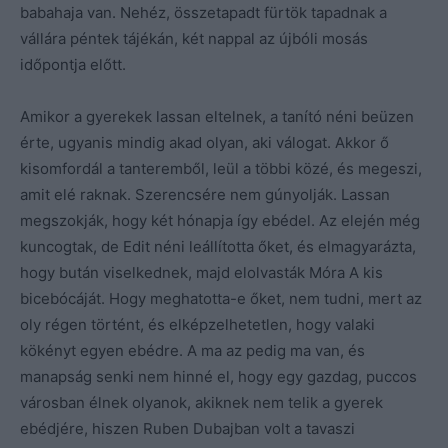
babahaja van. Nehéz, összetapadt fürtök tapadnak a
vállára péntek tájékán, két nappal az újbóli mosás
időpontja előtt.
Amikor a gyerekek lassan eltelnek, a tanító néni beüzen
érte, ugyanis mindig akad olyan, aki válogat. Akkor ő
kisomfordál a tanteremből, leül a többi közé, és megeszi,
amit elé raknak. Szerencsére nem gúnyolják. Lassan
megszokják, hogy két hónapja így ebédel. Az elején még
kuncogtak, de Edit néni leállította őket, és elmagyarázta,
hogy bután viselkednek, majd elolvasták Móra A kis
bicebócáját. Hogy meghatotta-e őket, nem tudni, mert az
oly régen történt, és elképzelhetetlen, hogy valaki
kökényt egyen ebédre. A ma az pedig ma van, és
manapság senki nem hinné el, hogy egy gazdag, puccos
városban élnek olyanok, akiknek nem telik a gyerek
ebédjére, hiszen Ruben Dubajban volt a tavaszi