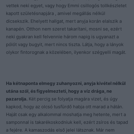
vettek neki egyet, vagy hogy Emmi csillogós tollkészletet
kapott születésnapjára , amivel megállás nélkül
dicsekszik. Ehelyett hallgat, mert anyja korán elalszik a
kanapén. Otthon nem szeret takarítani, mosni se, ezért
neki gyakran kell felvennie három napig is ugyanazt a
pólót vagy bugyit, mert nincs tiszta. Látja, hogy a lányok
olykor fintorognak a közelében, ilyenkor szégyelli magát.
Ha kétnaponta elmegy zuhanyozni, anyja kivétel nélkül
utána szól, és figyelmezteti, hogy a víz drága, ne
pazarolja.
Két percig se folyatja magára vizet, és úgy
kapkod, hogy az olcsó tusfürdő habja ott marad a hátán.
Haját csak egy alkalommal moshatja meg hetente, mert a
samponnal is takarékoskodniuk kell, ezért zsíros és tapad
a fejére. A kamaszodás első jelei látsznak. Már nem