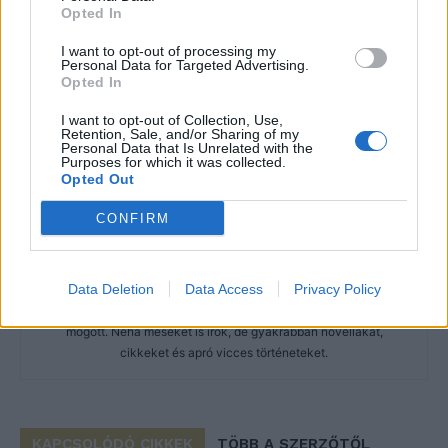
Opted In
I want to opt-out of processing my
Personal Data for Targeted Advertising.
Opted In
I want to opt-out of Collection, Use,
Retention, Sale, and/or Sharing of my
Personal Data that Is Unrelated with the
Purposes for which it was collected.
Opted Out
CONFIRM
Imre Hilda
Oktatás és nevelés területén dolgozom, de minden
Data Deletion
Data Access
Privacy Policy
szabadidőmben írok. Szeretek belesni a hétköznapok függönye
mögé és közben keresem az embert, a nőt a jól legyártott álarcok
mögött. Néha meséket is írok, de gyakrabban novellákat,
cikkeket és apró vicces történeteket.
KAPCSOLÓDÓ CIKKEK
TÖBB A SZERZŐTŐL