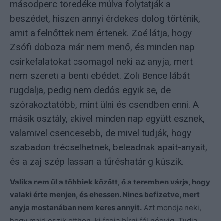
másodperc töredéke múlva folytatják a
beszédet, hiszen annyi érdekes dolog történik,
amit a felnőttek nem értenek. Zoé látja, hogy
Zsófi doboza már nem menő, és minden nap
csirkefalatokat csomagol neki az anyja, mert
nem szereti a benti ebédet. Zoli Bence lábát
rugdalja, pedig nem dedós egyik se, de
szórakoztatóbb, mint ülni és csendben enni. A
másik osztály, akivel minden nap együtt esznek,
valamivel csendesebb, de mivel tudják, hogy
szabadon trécselhetnek, beleadnak apait-anyait,
és a zaj szép lassan a tűréshatárig kúszik.
Valika nem ül a többiek között, ő a teremben várja, hogy
valaki érte menjen, és ehessen. Nincs befizetve, mert
anyja mostanában nem keres annyit.
Azt mondja neki,
hogy majd eszik otthon, ki fogja bírni fél négyig. Tudja,