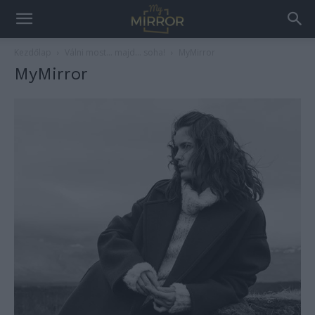
Kezdőlap
Válni most… majd… soha!
MyMirror
MyMirror