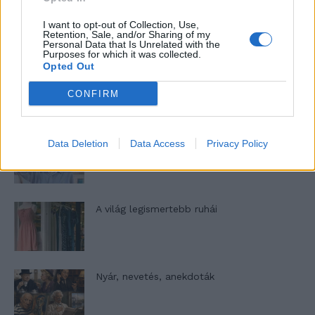
A legidegesítőbb kifejezések laza
gyűjteménye
I want to opt-out of Collection, Use,
Retention, Sale, and/or Sharing of my
Personal Data that Is Unrelated with the
Purposes for which it was collected.
Opted Out
Elyna Robbs: Adéle és az örökölt árnyak
13. rész
CONFIRM
Woody Allen megosztó zsenialitása
Data Deletion
Data Access
Privacy Policy
A világ legismertebb ruhái
Nyár, nevetés, anekdoták