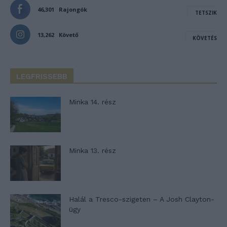
46,301
Rajongók
TETSZIK
13,262
Követő
KÖVETÉS
LEGFRISSEBB
Minka 14. rész
Minka 13. rész
Halál a Tresco-szigeten – A Josh Clayton-
ügy