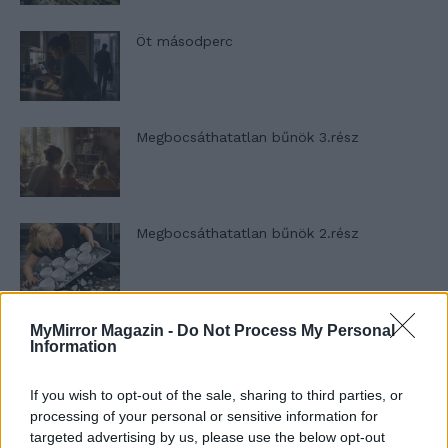
Öt másodperc
Megbocsáthatatlan bűnök 3.rész
Megbocsáthatatlan bűnök 2.rész
Megbocsáthatatlan bűnök 1.rész
MyMirror Magazin -
Do Not Process My Personal
Information
If you wish to opt-out of the sale, sharing to third parties, or
processing of your personal or sensitive information for
Szent Genovéva, a túlélő Franciaország
targeted advertising by us, please use the below opt-out
jelképe