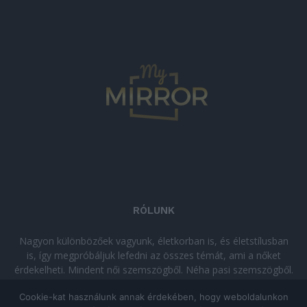
RÓLUNK
Nagyon különbözőek vagyunk, életkorban is, és életstílusban
is, így megpróbáljuk lefedni az összes témát, ami a nőket
érdekelheti. Mindent női szemszögből. Néha pasi szemszögből.
Néha komolyan, néha szórakozva. Olvass minket, ha egy kis
Cookie-kat használunk annak érdekében, hogy weboldalunkon
kikapcsolódásra vágysz!