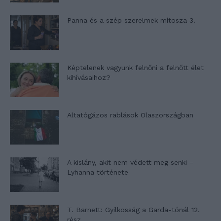
Panna és a szép szerelmek mítosza 3.
Képtelenek vagyunk felnőni a felnőtt élet
kihívásaihoz?
Altatógázos rablások Olaszországban
A kislány, akit nem védett meg senki –
Lyhanna története
T. Barnett: Gyilkosság a Garda-tónál 12.
rész