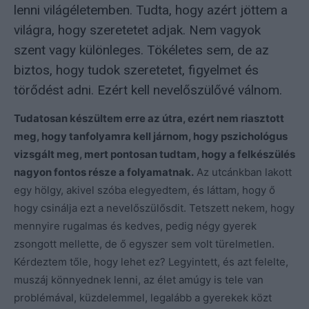
lenni világéletemben. Tudta, hogy azért jöttem a
világra, hogy szeretetet adjak. Nem vagyok
szent vagy különleges. Tökéletes sem, de az
biztos, hogy tudok szeretetet, figyelmet és
törődést adni. Ezért kell nevelőszülővé válnom.
Tudatosan készültem erre az útra, ezért nem riasztott
meg, hogy tanfolyamra kell járnom, hogy pszichológus
vizsgált meg, mert pontosan tudtam, hogy a felkészülés
nagyon fontos része a folyamatnak.
Az utcánkban lakott
egy hölgy, akivel szóba elegyedtem, és láttam, hogy ő
hogy csinálja ezt a nevelőszülősdit. Tetszett nekem, hogy
mennyire rugalmas és kedves, pedig négy gyerek
zsongott mellette, de ő egyszer sem volt türelmetlen.
Kérdeztem tőle, hogy lehet ez? Legyintett, és azt felelte,
muszáj könnyednek lenni, az élet amúgy is tele van
problémával, küzdelemmel, legalább a gyerekek közt