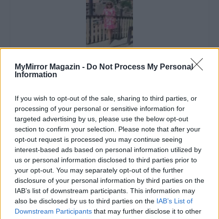
Imre Hilda
MyMirror Magazin -
Do Not Process My Personal
Information
Oktatás és nevelés területén dolgozom, de minden
szabadidőmben írok. Szeretek belesni a hétköznapok függönye
mögé és közben keresem az embert, a nőt a jól legyártott álarcok
If you wish to opt-out of the sale, sharing to third parties, or
mögött. Néha meséket is írok, de gyakrabban novellákat,
processing of your personal or sensitive information for
cikkeket és apró vicces történeteket.
targeted advertising by us, please use the below opt-out
section to confirm your selection. Please note that after your
opt-out request is processed you may continue seeing
interest-based ads based on personal information utilized by
us or personal information disclosed to third parties prior to
KAPCSOLÓDÓ CIKKEK
TÖBB A SZERZŐTŐL
your opt-out. You may separately opt-out of the further
disclosure of your personal information by third parties on the
Minka 14. rész
IAB’s list of downstream participants. This information may
also be disclosed by us to third parties on the
IAB’s List of
Downstream Participants
that may further disclose it to other