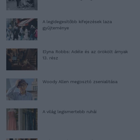
A legidegesítőbb kifejezések laza
gyűjteménye
Elyna Robbs: Adéle és az örökölt árnyak
13. rész
Woody Allen megosztó zsenialitása
A világ legismertebb ruhái