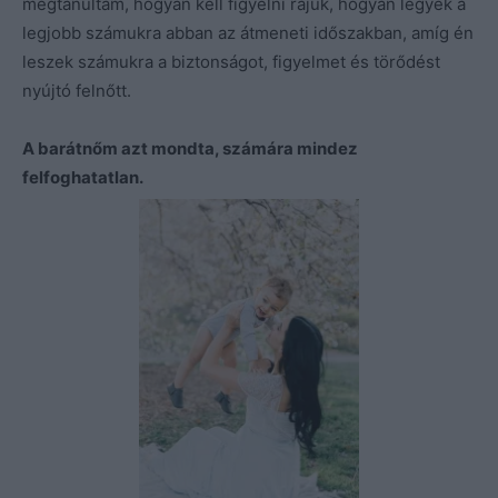
megtanultam, hogyan kell figyelni rájuk, hogyan legyek a
legjobb számukra abban az átmeneti időszakban, amíg én
leszek számukra a biztonságot, figyelmet és törődést
nyújtó felnőtt.
A bar
átn
őm azt mondta, számára mindez
fel
foghatatlan.