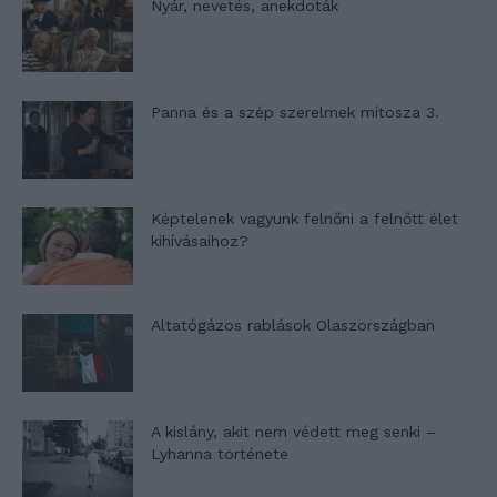
Nyár, nevetés, anekdoták
Panna és a szép szerelmek mítosza 3.
Képtelenek vagyunk felnőni a felnőtt élet
kihívásaihoz?
Altatógázos rablások Olaszországban
A kislány, akit nem védett meg senki –
Lyhanna története