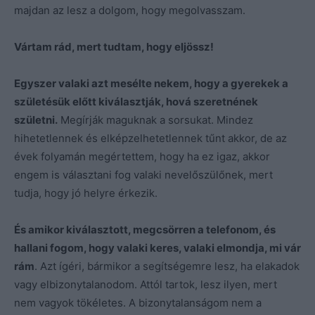
majdan az lesz a dolgom, hogy megolvasszam.
Vártam rád, mert tudtam, hogy eljössz!
Egyszer vala
ki azt mesélte nekem, hogy a gyerekek a
születésük előtt kiválasztják, hová szeretnének
születni.
Megírják maguknak a sorsukat. Mindez
hihetetlennek és elképzelhetetlennek tűnt akkor, de az
évek folyamán megértettem, hogy ha ez igaz, akkor
engem is választani fog valaki nevelőszülőnek, mert
tudja, hogy jó helyre érkezik.
És amikor kiválasztott, megcsörren a telefonom, és
hallani fogom, hogy valaki keres, valaki elmondja, mi vár
rám
. Azt ígéri, bármikor a segítségemre lesz, ha elakadok
vagy elbizonytalanodom. Attól tartok, lesz ilyen, mert
nem vagyok tökéletes. A bizonytalanságom nem a