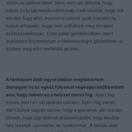
vidám és játékos lehet. Nem, nem azt állította, hogy
habos torta bármelyik hétköznap, csak közölte, hogy sok
minden függ attól, mennyire tudunk lazák maradni és
tudjuk elfogadni, hogy nem oldhatunk meg mindent
százszázalékosan. Ezen sokat gondolkodtam, mert
legtöbben folyamatosan a tökéletességre görcsölnek rá,
közben meg elfut mellettük az élet.
A tanfolyam alatt egyre jobban megismertem
önmagam és az egész folyamat végképp rádöbbentett
arra, hogy nekem ez a helyzet menni fog.
Azért fog
menni, mert én ezt akarom csinálni. Azért fog menni,
mert biztos vagyok benne, hogy a gyerekek, aki hozzám
jönnek, majd úgy találnak örökbefogadót, hogy később
tele lesznek szeretettel és bizalommal. A tanítás alatt