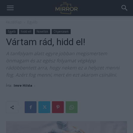
Kezdőlap
Egyéb
Egyéb
hidd el!
Novellák
Ötpercesek
Vártam rád, hidd el!
A tanfolyam alatt egyre jobban megismertem
önmagam és az egész folyamat végképp
rádöbbentett arra, hogy nekem ez a helyzet menni
fog. Azért fog menni, mert én ezt akarom csinálni.
Írta:
Imre Hilda
-