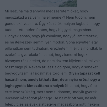
Mi lesz, ha majd annyira megszeretem őket, hogy
megszakad a szívem, ha elmennek? Nem tudom, nem
gondolok ilyesmire. Úgy készülök
mélyen legbelül, hogy
tudom, rettentően fontos, hogy higgyek magamban.
Higgyek abban, hogy jól csinálom, hogy jó, amit teszek,
és ne ítélkezzek semmilyen módon. Soha egyetlen egy
pillanatban sem tudhatom, érezhetem miért is mondtak le
ezekről a gyerekekről. Lehet, hogy ismerni fogok
bizonyos részleteket, de nem tisztem kijelenteni, mi volt
rossz vagy jó. Nekem az lesz a dolgom, hogy a sebeket
begyógyítsam,
a fájdalmat eltöröljem.
Olyan tapaszt kell
használnom, amely láthatatlan, de annyira erős, hogy a
jéghegyet is kimozdítaná a helyéből
. Lehet, hogy épp
erre lesz szükség, mert nem tudhatom, melyik gyerek
lelkében képződött jéghegy. De ha
már ott van, ha már
felépült, és az évek alatt egyre magasabbra nőtt, nekem