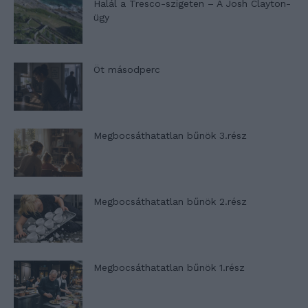
Halál a Tresco-szigeten – A Josh Clayton-
ügy
Öt másodperc
Megbocsáthatatlan bűnök 3.rész
Megbocsáthatatlan bűnök 2.rész
Megbocsáthatatlan bűnök 1.rész