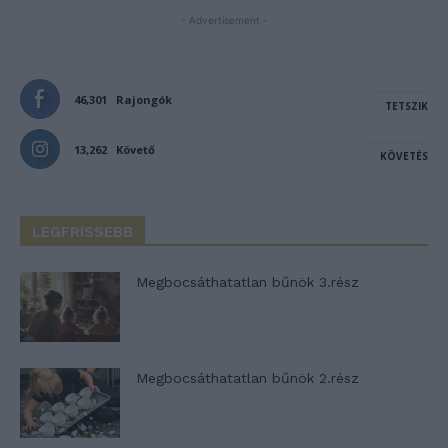
- Advertisement -
46,301
Rajongók
TETSZIK
13,262
Követő
KÖVETÉS
LEGFRISSEBB
Megbocsáthatatlan bűnök 3.rész
Megbocsáthatatlan bűnök 2.rész