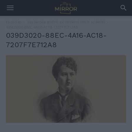
Kezdőlap
Vay Sarolta grófnő, aki férfiként élte le az életét
039D3020-88EC-4A16-AC18-7207F7E712A8
039D3020-88EC-4A16-AC18-
7207F7E712A8