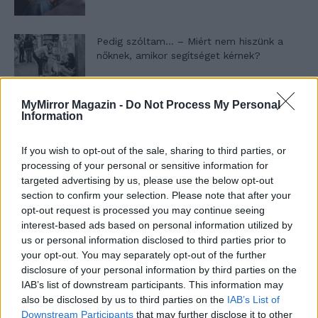
Pedig szóltam… – Miért nem hiszünk a
nőknek, amikor segítséget kérnek?
MyMirror Magazin -
Do Not Process My Personal
A legidegesítőbb kifejezések laza
Information
gyűjteménye
If you wish to opt-out of the sale, sharing to third parties, or
processing of your personal or sensitive information for
Elyna Robbs: Adéle és az örökölt árnyak
targeted advertising by us, please use the below opt-out
13. rész
section to confirm your selection. Please note that after your
opt-out request is processed you may continue seeing
interest-based ads based on personal information utilized by
us or personal information disclosed to third parties prior to
Woody Allen megosztó zsenialitása
your opt-out. You may separately opt-out of the further
disclosure of your personal information by third parties on the
IAB’s list of downstream participants. This information may
also be disclosed by us to third parties on the
IAB’s List of
A világ legismertebb ruhái
Downstream Participants
that may further disclose it to other