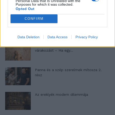
Personal Data that Is Unrelated with the
a hétköznapokban
Purposes for which it was collected.
Opted Out
CONFIRM
Egy ház, amely a tengerre és a fényre
nyílik – Villa...
Data Deletion
Data Access
Privacy Policy
A családok, akik soha nem hagyták abba
várakozást – Ha egy...
Panna és a szép szerelmek mítosza 2.
rész
Az ereklyék modern dilemmája