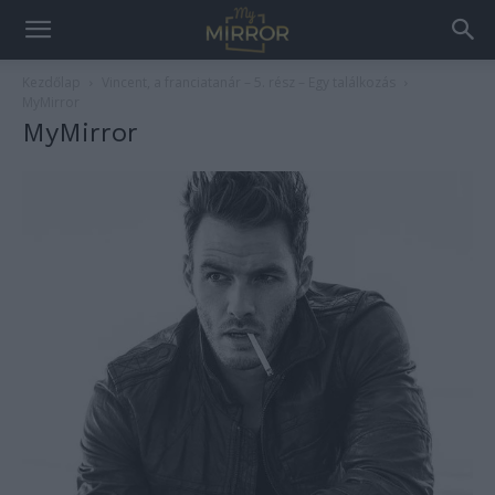
Kezdőlap
Vincent, a franciatanár – 5. rész – Egy találkozás
MyMirror
MyMirror