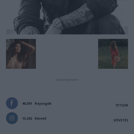
- Advertisement -
46,301
Rajongók
TETSZIK
13,262
Követő
KÖVETÉS