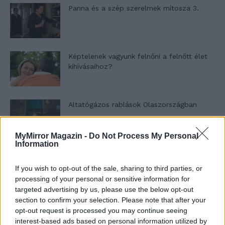
Panna és a szép szerelmek mítosza 3.
Képtelenek vagyunk felnőni a felnőtt élet
kihívásaihoz?
Altatógázos rablások Olaszországban
MyMirror Magazin -
Do Not Process My Personal
Information
A kislány, akit nem védett meg senki –
Lyhanna története
If you wish to opt-out of the sale, sharing to third parties, or
processing of your personal or sensitive information for
targeted advertising by us, please use the below opt-out
section to confirm your selection. Please note that after your
T. Barnett: Gyilkosság a Garda-tónál 12.
opt-out request is processed you may continue seeing
rész
interest-based ads based on personal information utilized by