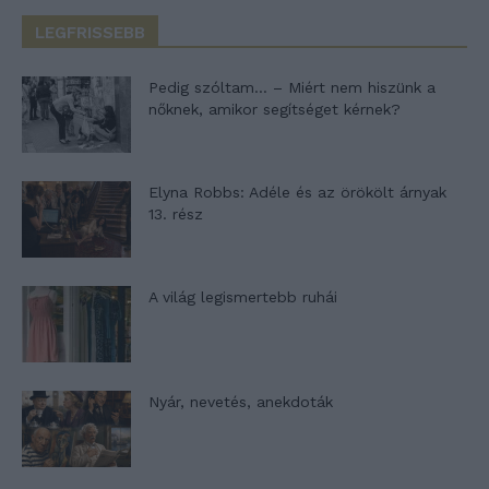
LEGFRISSEBB
Pedig szóltam… – Miért nem hiszünk a
nőknek, amikor segítséget kérnek?
Elyna Robbs: Adéle és az örökölt árnyak
13. rész
A világ legismertebb ruhái
Nyár, nevetés, anekdoták