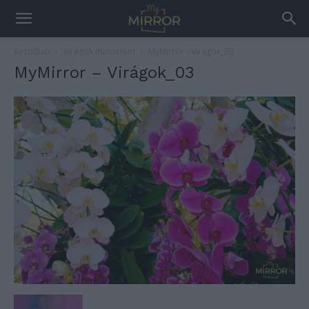
Kezdőlap
Virágok mindenütt
MyMirror - Virágok_03
MyMirror – Virágok_03