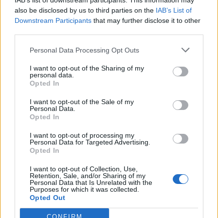
IAB’s list of downstream participants. This information may
also be disclosed by us to third parties on the
IAB’s List of
Downstream Participants
that may further disclose it to other
third parties.
Pedig szóltam… – Miért nem hiszünk a
Personal Data Processing Opt Outs
nőknek, amikor segítséget kérnek?
I want to opt-out of the Sharing of my
personal data.
Opted In
A legidegesítőbb kifejezések laza
gyűjteménye
I want to opt-out of the Sale of my
Personal Data.
Opted In
I want to opt-out of processing my
Elyna Robbs: Adéle és az örökölt árnyak
Personal Data for Targeted Advertising.
13. rész
Opted In
I want to opt-out of Collection, Use,
Retention, Sale, and/or Sharing of my
Personal Data that Is Unrelated with the
Woody Allen megosztó zsenialitása
Purposes for which it was collected.
Opted Out
CONFIRM