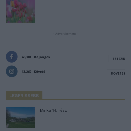
- Advertisement -
46,301
Rajongók
TETSZIK
13,262
Követő
KÖVETÉS
LEGFRISSEBB
Minka 14. rész