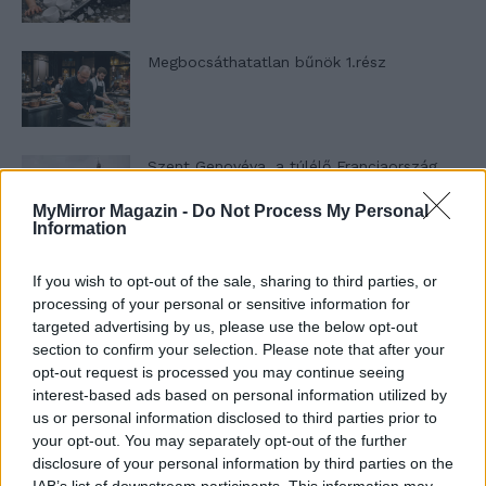
Megbocsáthatatlan bűnök 1.rész
Szent Genovéva, a túlélő Franciaország
jelképe
MyMirror Magazin -
Do Not Process My Personal
Information
Minka 12. rész
If you wish to opt-out of the sale, sharing to third parties, or
processing of your personal or sensitive information for
targeted advertising by us, please use the below opt-out
section to confirm your selection. Please note that after your
opt-out request is processed you may continue seeing
Minka 11. rész
interest-based ads based on personal information utilized by
us or personal information disclosed to third parties prior to
your opt-out. You may separately opt-out of the further
disclosure of your personal information by third parties on the
T. szereti a fiatal lányokat 14. rész