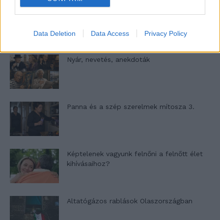
A világ legismertebb ruhái
Data Deletion
Data Access
Privacy Policy
Nyár, nevetés, anekdoták
Panna és a szép szerelmek mítosza 3.
Képtelenek vagyunk felnőni a felnőtt élet
kihívásaihoz?
Altatógázos rablások Olaszországban