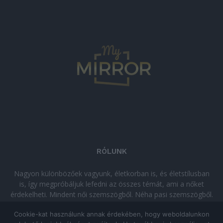
RÓLUNK
Nagyon különbözőek vagyunk, életkorban is, és életstílusban
is, így megpróbáljuk lefedni az összes témát, ami a nőket
érdekelheti. Mindent női szemszögből. Néha pasi szemszögből.
Néha komolyan, néha szórakozva. Olvass minket, ha egy kis
Cookie-kat használunk annak érdekében, hogy weboldalunkon
kikapcsolódásra vágysz!