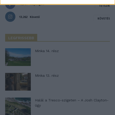
46,301
Rajongók
TETSZIK
13,262
Követő
KÖVETÉS
LEGFRISSEBB
Minka 14. rész
Minka 13. rész
Halál a Tresco-szigeten – A Josh Clayton-
ügy