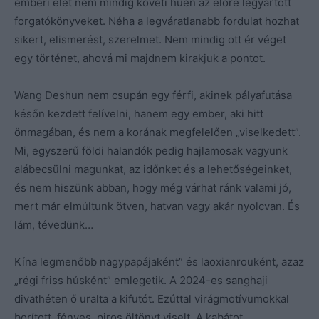
emberi élet nem mindig követi hűen az előre legyártott
forgatókönyveket. Néha a legváratlanabb fordulat hozhat
sikert, elismerést, szerelmet. Nem mindig ott ér véget
egy történet, ahová mi majdnem kirakjuk a pontot.
Wang Deshun nem csupán egy férfi, akinek pályafutása
későn kezdett felívelni, hanem egy ember, aki hitt
önmagában, és nem a korának megfelelően „viselkedett”.
Mi, egyszerű földi halandók pedig hajlamosak vagyunk
alábecsülni magunkat, az időnket és a lehetőségeinket,
és nem hiszünk abban, hogy még várhat ránk valami jó,
mert már elmúltunk ötven, hatvan vagy akár nyolcvan. És
lám, tévedünk…
Kína legmenőbb nagypapájaként” és laoxianrouként, azaz
„régi friss húsként” emlegetik. A 2024-es sanghaji
divathéten ő uralta a kifutót. Ezúttal virágmotívumokkal
borított, fényes, piros öltönyt viselt. A kabátot