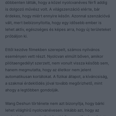
döbbenten látták, hogy a közel nyolcvanéves férfi addig
is dolgozó művész volt. A világszenzáció elérte, bár
érdekes, hogy miért ennyire későn. Azonnal szenzációvá
vált, mert bebizonyította, hogy egy idősebb ember is
lehet aktív, egészséges és képes arra, hogy új területeket
próbáljon ki.
Ettől kezdve filmekben szerepelt, számos nyilvános
eseményen vett részt. Nyolcvan elmúlt bőven, amikor
pilótaengedélyt szerzett, nem vonult vissza később sem,
hanem megmutatta, hogy az életkor nem jelent
automatikusan korlátokat. A fizikai állapot, a kíváncsiság,
a szakmai érdeklődés jóval tovább megőrizhető, mint
ahogy a legtöbben gondolják.
Wang Deshun története nem azt bizonyítja, hogy bárki
lehet világhírű nyolcvanévesen. Inkább azt, hogy az