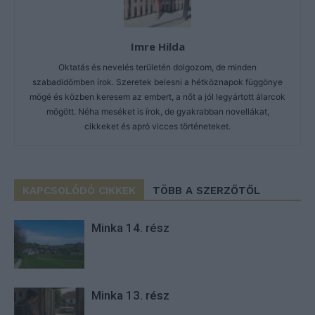
Imre Hilda
Oktatás és nevelés területén dolgozom, de minden
szabadidőmben írok. Szeretek belesni a hétköznapok függönye
mögé és közben keresem az embert, a nőt a jól legyártott álarcok
mögött. Néha meséket is írok, de gyakrabban novellákat,
cikkeket és apró vicces történeteket.
KAPCSOLÓDÓ CIKKEK
TÖBB A SZERZŐTŐL
Minka 14. rész
Minka 13. rész