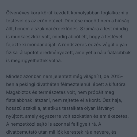
Ötvenéves kora körül kezdett komolyabban foglalkozni a
testével és az erőnlétével. Döntése mögött nem a hiúság
állt, hanem a szakmai érdeklődés. Számára a test mindig
is munkaeszköz volt, mindig abból élt, hogy a testével
fejezte ki mondandóját. A rendszeres edzés végül olyan
fizikai állapotot eredményezett, amelyet a nála fiatalabbak
is megirigyelhettek volna.
Mindez azonban nem jelentett még világhírt, de 2015-
ben a pekingi divathéten félmeztelenül lépett a kifutóra.
Magabiztos és természetes volt, nem próbált meg
fiatalabbnak látszani, nem rejtette el a korát. Ősz haja,
hosszú szakálla, atletikus testalkata olyan látványt
nyújtott, amely egyszerre volt szokatlan és emlékezetes.
A nemzetközi sajtó is azonnal felfigyelt rá. A
divatbemutató után milliók kerestek rá a nevére, és