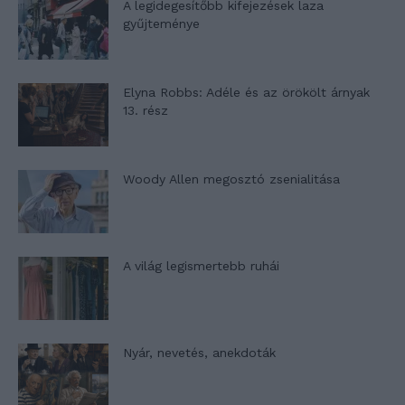
A legidegesítőbb kifejezések laza
gyűjteménye
Elyna Robbs: Adéle és az örökölt árnyak
13. rész
Woody Allen megosztó zsenialitása
A világ legismertebb ruhái
Nyár, nevetés, anekdoták