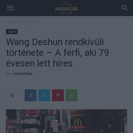
Kezdőlap
Egyéb
Egyéb
Wang Deshun rendkívüli
története – A férfi, aki 79
évesen lett híres
Írta:
Imre Hilda
-