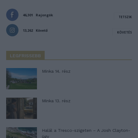
46,301
Rajongók
TETSZIK
13,262
Követő
KÖVETÉS
LEGFRISSEBB
Minka 14. rész
Minka 13. rész
Halál a Tresco-szigeten – A Josh Clayton-
ügy