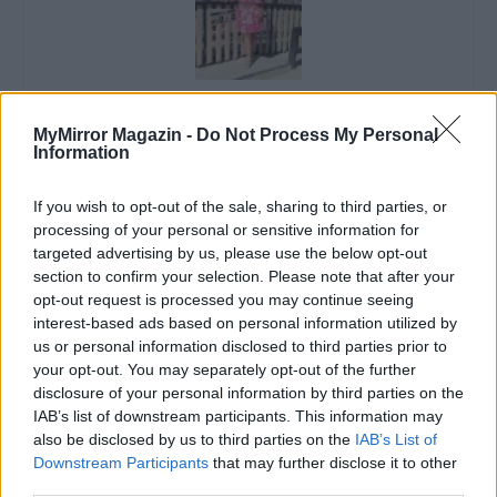
Imre Hilda
MyMirror Magazin -
Do Not Process My Personal
Oktatás és nevelés területén dolgozom, de minden
Information
szabadidőmben írok. Szeretek belesni a hétköznapok függönye
mögé és közben keresem az embert, a nőt a jól legyártott álarcok
If you wish to opt-out of the sale, sharing to third parties, or
mögött. Néha meséket is írok, de gyakrabban novellákat,
processing of your personal or sensitive information for
cikkeket és apró vicces történeteket.
targeted advertising by us, please use the below opt-out
section to confirm your selection. Please note that after your
opt-out request is processed you may continue seeing
interest-based ads based on personal information utilized by
KAPCSOLÓDÓ CIKKEK
TÖBB A SZERZŐTŐL
us or personal information disclosed to third parties prior to
your opt-out. You may separately opt-out of the further
disclosure of your personal information by third parties on the
Minka 14. rész
IAB’s list of downstream participants. This information may
also be disclosed by us to third parties on the
IAB’s List of
Downstream Participants
that may further disclose it to other
third parties.