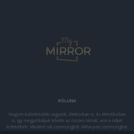
RÓLUNK
Nagyon különbözőek vagyunk, életkorban is, és életstílusban
is, így megpróbáljuk lefedni az összes témát, ami a nőket
érdekelheti. Mindent női szemszögből. Néha pasi szemszögből.
Néha komolyan, néha szórakozva. Olvass minket, ha egy kis