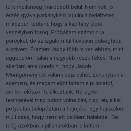
türelmetlenség mardosott belül. Nem volt jó
érzés gyáva patkányként lapulni a fedélzeten,
miközben tudtam, hogy a kapitány élete
veszélyben forog. Próbáltam számolni a
perceket, de az izgalom túl hevesen dobogtatta
a szívem. Éreztem, hogy több is van ebben, mint
aggodalom, talán a nagyobb része féltés. Nem
akartam arra gondolni, hogy Jacob
Montgomerynek valami baja eshet. Lehunytam a
szemem, és magam előtt láttam a pillanatot,
amikor először találkoztunk. Haragos
tekintetével meg tudott volna ölni, hisz, én, a kis
potyautas belopóztam a hajójára. Egy hajszálon
múlt csak, hogy nem lett belőlem haleledel. De
még azokban a pillanatokban is láttam