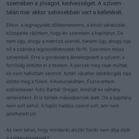
szemében a jóságot, kedvességet. A szívem
talán már akkor sebesebben vert a kelleténél.
Ekkor, a legnagyobb döbbenetemre, a kínzó várakozás
közepette rájöttem, hogy én szeretem a kapitányt. De
nem úgy, ahogy a matróza szereti, hanem úgy, ahogy egy
nő a számára legcsodálatosabb férfit. Szeretem teljes
szívemből. Erre a gondolatra átmelegedett a szívem, s
forróság öntötte el a testem. A percek meg csak múltak,
és nem hallottam semmit. Aztán váratlan lábdobogás zaja
ütötte meg a fülem. Kikukucskáltam. Észrevettem
szélsebesen futni Barbár Greget, Améliát és néhány
ismeretlent. El is tűntek másodpercek alatt. De a kapitány
nem volt sehol. A hajón halálos csend volt, ami nem
jelethetett jót.
Az nem lehet, hogy mindenki alszik! Senki nem állja útját
a szökevényeknek?