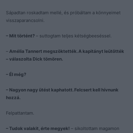
Sápadtan roskadtam mellé, és próbáltam a könnyeimet
visszaparancsolni.
– Mit történt?
– suttogtam teljes kétségbeeséssel.
–
Amélia Tannert megszöktették. A kapitányt leütötték
– válaszolta Dick tömören.
– Él még?
– Nagyon nagy ütést kaphatott. Felcsert kell hívnunk
hozzá.
Felpattantam.
– Tudok valakit, érte megyek!
– sikoltottam magamon