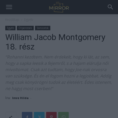
Kezdőlap
Egyéb
Egyéb
Ötpercesek
Sorozatok
William Jacob Montgomery
18. rész
“Rohanni kezdtem. Nem érdekelt, hogy ki lát, az sem,
hogy a sapka leesik a fejemről, s a hajam elárulja női
mivoltomat. Csak azt tudtam, hogy Joe-nak orvosra
van szüksége. És én el fogom hozni a legjobbat. Addig
meg csak könyörögni tudok az életéért. Édes istenem,
ne hagyj most cserben!”
Írta:
Imre Hilda
-