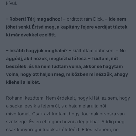
kívül.
– Robert! Térj magadhoz!
– ordított rám Dick. –
Ide nem
jöhet senki. Értsd meg, a kapitány fejére vérdíjat tűztek
ki már évekkel ezelőtt.
– Inkább hagyjuk meghalni
? – kiáltottam dühösen. –
Ne
aggódj, akit hozok, megbízható lesz. – Tudtam, mit
beszélek, és ha nem tudtam volna, akkor se hagytam
volna, hogy ott haljon meg, miközben mi nézzük, ahogy
kileheli a lelkét.
Rohanni kezdtem. Nem érdekelt, hogy ki lát, az sem, hogy
a sapka leesik a fejemről, s a hajam elárulja női
mivoltomat. Csak azt tudtam, hogy Joe-nak orvosra van
szüksége. És én el fogom hozni a legjobbat. Addig meg
csak könyörögni tudok az életéért. Édes istenem, ne