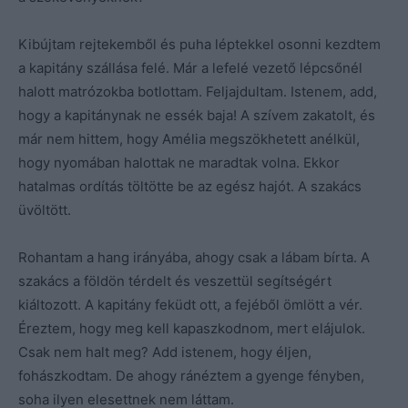
Kibújtam rejtekemből és puha léptekkel osonni kezdtem
a kapitány szállása felé. Már a lefelé vezető lépcsőnél
halott matrózokba botlottam. Feljajdultam. Istenem, add,
hogy a kapitánynak ne essék baja! A szívem zakatolt, és
már nem hittem, hogy Amélia megszökhetett anélkül,
hogy nyomában halottak ne maradtak volna. Ekkor
hatalmas ordítás töltötte be az egész hajót. A szakács
üvöltött.
Rohantam a hang irányába, ahogy csak a lábam bírta. A
szakács a földön térdelt és veszettül segítségért
kiáltozott. A kapitány feküdt ott, a fejéből ömlött a vér.
Éreztem, hogy meg kell kapaszkodnom, mert elájulok.
Csak nem halt meg? Add istenem, hogy éljen,
fohászkodtam. De ahogy ránéztem a gyenge fényben,
soha ilyen elesettnek nem láttam.