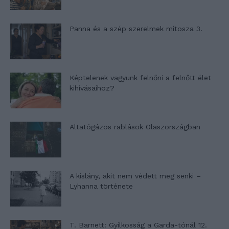
Panna és a szép szerelmek mítosza 3.
Képtelenek vagyunk felnőni a felnőtt élet
kihívásaihoz?
Altatógázos rablások Olaszországban
A kislány, akit nem védett meg senki –
Lyhanna története
T. Barnett: Gyilkosság a Garda-tónál 12.