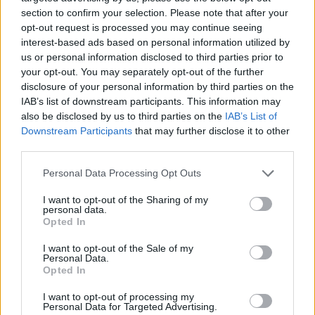
jelképe
section to confirm your selection. Please note that after your
opt-out request is processed you may continue seeing
interest-based ads based on personal information utilized by
us or personal information disclosed to third parties prior to
Minka 12. rész
your opt-out. You may separately opt-out of the further
disclosure of your personal information by third parties on the
IAB’s list of downstream participants. This information may
also be disclosed by us to third parties on the
IAB’s List of
Minka 11. rész
Downstream Participants
that may further disclose it to other
third parties.
Personal Data Processing Opt Outs
T. szereti a fiatal lányokat 14. rész
I want to opt-out of the Sharing of my
personal data.
Opted In
I want to opt-out of the Sale of my
Personal Data.
Pedig szóltam… – Miért nem hiszünk a
Opted In
nőknek, amikor segítséget kérnek?
I want to opt-out of processing my
Personal Data for Targeted Advertising.