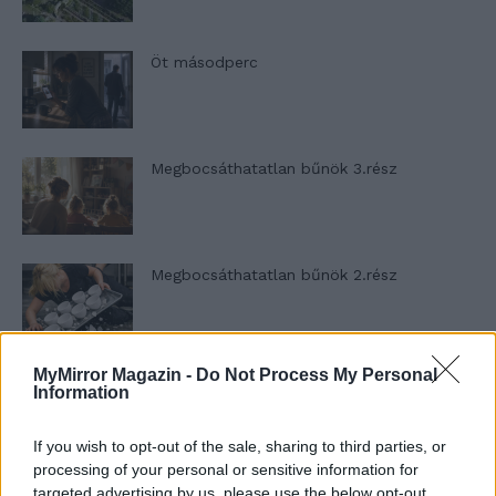
Öt másodperc
Megbocsáthatatlan bűnök 3.rész
Megbocsáthatatlan bűnök 2.rész
MyMirror Magazin -
Do Not Process My Personal
Megbocsáthatatlan bűnök 1.rész
Information
If you wish to opt-out of the sale, sharing to third parties, or
processing of your personal or sensitive information for
Szent Genovéva, a túlélő Franciaország
targeted advertising by us, please use the below opt-out