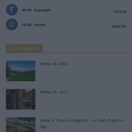
46,301
Rajongók
TETSZIK
13,262
Követő
KÖVETÉS
LEGFRISSEBB
Minka 14. rész
Minka 13. rész
Halál a Tresco-szigeten – A Josh Clayton-
ügy