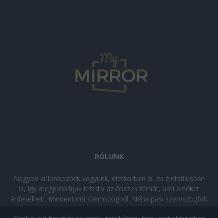
RÓLUNK
Nagyon különbözőek vagyunk, életkorban is, és életstílusban
is, így megpróbáljuk lefedni az összes témát, ami a nőket
érdekelheti. Mindent női szemszögből. Néha pasi szemszögből.
Néha komolyan, néha szórakozva. Olvass minket, ha egy kis