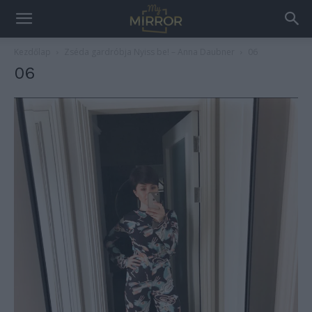
Kezdőlap
Zséda gardróbja Nyiss be! – Anna Daubner
06
06