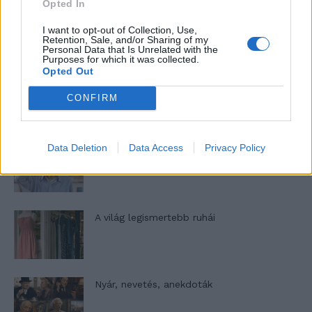
Opted In
A legidegesítőbb kifejezések laza
I want to opt-out of Collection, Use,
gyűjteménye
Retention, Sale, and/or Sharing of my
Personal Data that Is Unrelated with the
Purposes for which it was collected.
Opted Out
Elyna Robbs: Adéle és az örökölt árnyak
13. rész
CONFIRM
Data Deletion
Data Access
Privacy Policy
Woody Allen megosztó zsenialitása
A világ legismertebb ruhái
Nyár, nevetés, anekdoták