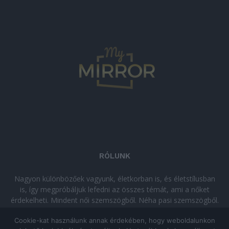
RÓLUNK
Nagyon különbözőek vagyunk, életkorban is, és életstílusban
is, így megpróbáljuk lefedni az összes témát, ami a nőket
érdekelheti. Mindent női szemszögből. Néha pasi szemszögből.
Néha komolyan, néha szórakozva. Olvass minket, ha egy kis
Cookie-kat használunk annak érdekében, hogy weboldalunkon
kikapcsolódásra vágysz!