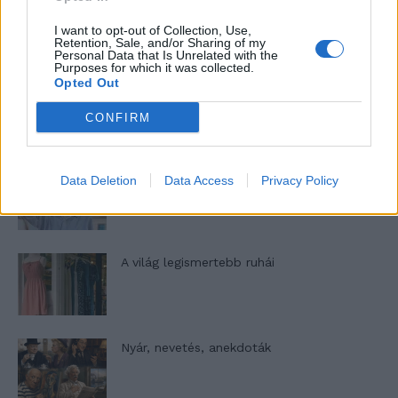
A legidegesítőbb kifejezések laza
gyűjteménye
I want to opt-out of Collection, Use,
Retention, Sale, and/or Sharing of my
Personal Data that Is Unrelated with the
Purposes for which it was collected.
Opted Out
Elyna Robbs: Adéle és az örökölt árnyak
13. rész
CONFIRM
Woody Allen megosztó zsenialitása
Data Deletion
Data Access
Privacy Policy
A világ legismertebb ruhái
Nyár, nevetés, anekdoták