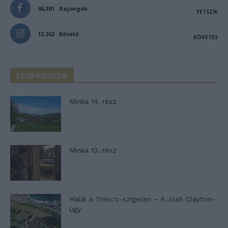
46,301
Rajongók
TETSZIK
13,262
Követő
KÖVETÉS
LEGFRISSEBB
Minka 14. rész
Minka 13. rész
Halál a Tresco-szigeten – A Josh Clayton-
ügy