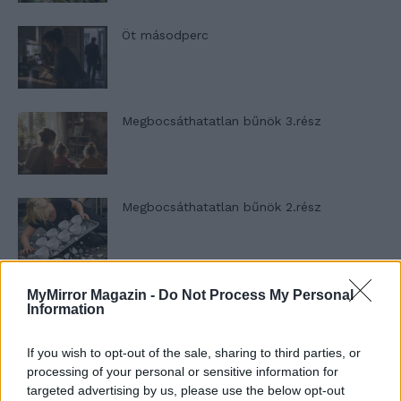
Öt másodperc
Megbocsáthatatlan bűnök 3.rész
Megbocsáthatatlan bűnök 2.rész
Megbocsáthatatlan bűnök 1.rész
MyMirror Magazin -
Do Not Process My Personal
Information
If you wish to opt-out of the sale, sharing to third parties, or
processing of your personal or sensitive information for
Szent Genovéva, a túlélő Franciaország
targeted advertising by us, please use the below opt-out
jelképe