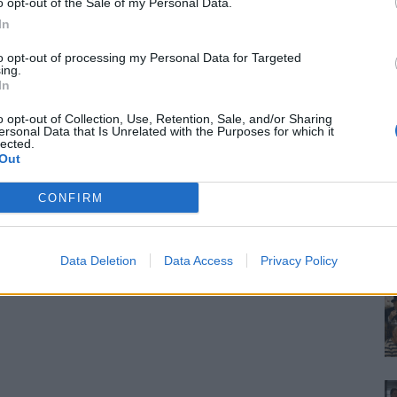
o opt-out of the Sale of my Personal Data.
In
to opt-out of processing my Personal Data for Targeted
ing.
In
o opt-out of Collection, Use, Retention, Sale, and/or Sharing
ersonal Data that Is Unrelated with the Purposes for which it
lected.
Out
CONFIRM
Data Deletion
Data Access
Privacy Policy