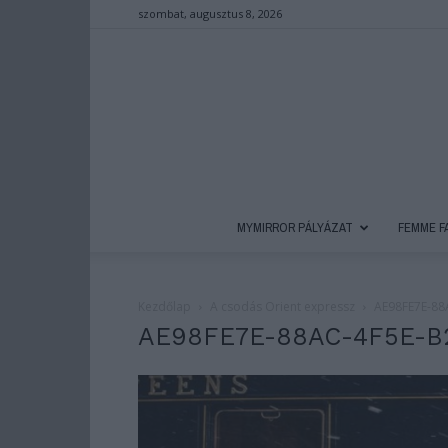
szombat, augusztus 8, 2026
MYMIRROR PÁLYÁZAT
FEMME F
Kezdőlap
A csodás Orient expressz
AE98FE7E-88
AE98FE7E-88AC-4F5E-B