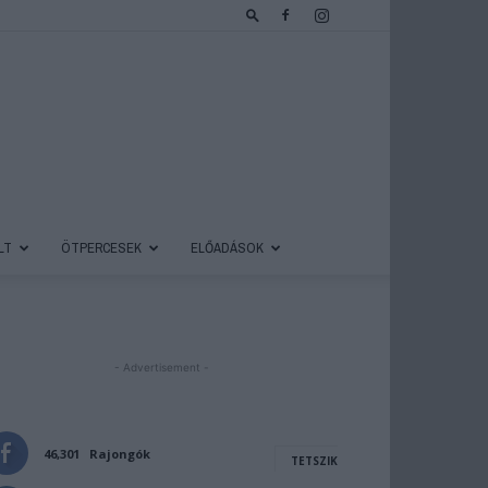
LT
ÖTPERCESEK
ELŐADÁSOK
- Advertisement -
46,301
Rajongók
TETSZIK