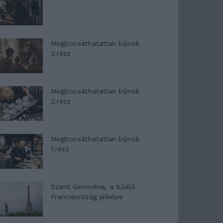
Megbocsáthatatlan bűnök
3.rész
Megbocsáthatatlan bűnök
2.rész
Megbocsáthatatlan bűnök
1.rész
Szent Genovéva, a túlélő
Franciaország jelképe