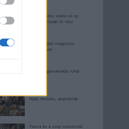
Elyna Robbs: Adéle és az
örökölt árnyak 13. rész
Woody Allen megosztó
zsenialitása
A világ legismertebb ruhái
Nyár, nevetés, anekdoták
Panna és a szép szerelmek