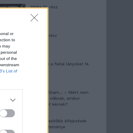
Minka 12. rész
sonal or
Minka 11. rész
ection to
ou may
 personal
out of the
T. szereti a fiatal lányokat 14.
 downstream
rész
B’s List of
Pedig szóltam… – Miért nem
hiszünk a nőknek, amikor
segítséget kérnek?
A legidegesítőbb kifejezések
laza gyűjteménye