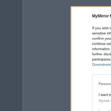
MyMirror 
If you wish 
sensitive in
confirm you
continue se
information 
further disc
participants
Downstream 
Persona
I want t
Opted 