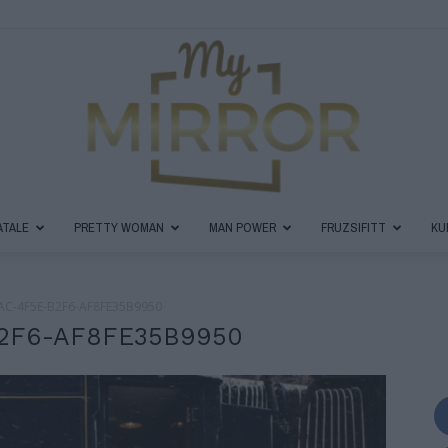
ATALE
PRETTY WOMAN
MAN POWER
FRUZSIFITT
KU
MyMirror
AC-4F5E-B2F6-AF8FE35B9950
2F6-AF8FE35B9950
Magazin