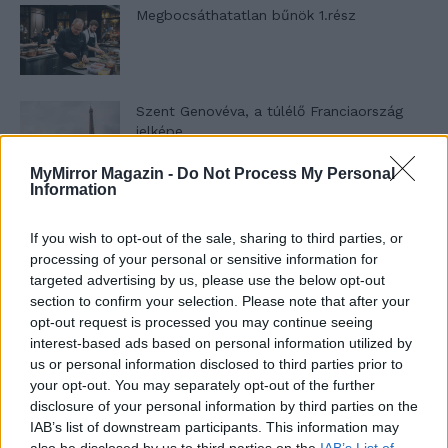
Megbocsáthatatlan bűnök 1.rész
Szent Genovéva, a túlélő Franciaország
jelképe
MyMirror Magazin -
Do Not Process My Personal
Information
Minka 12. rész
If you wish to opt-out of the sale, sharing to third parties, or
processing of your personal or sensitive information for
targeted advertising by us, please use the below opt-out
section to confirm your selection. Please note that after your
Minka 11. rész
opt-out request is processed you may continue seeing
interest-based ads based on personal information utilized by
us or personal information disclosed to third parties prior to
your opt-out. You may separately opt-out of the further
T. szereti a fiatal lányokat 14. rész
disclosure of your personal information by third parties on the
IAB’s list of downstream participants. This information may