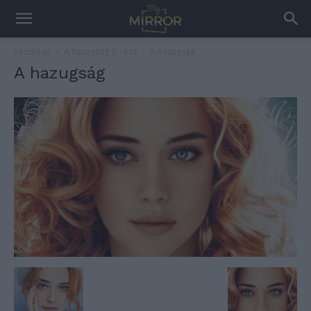
Kezdőlap
A hazugság 3. rész
A hazugság
A hazugság