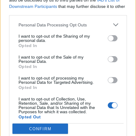
also be disclosed by us to third parties on the
IAB’s List of
Downstream Participants
that may further disclose it to other
third parties.
Pedig szóltam… – Miért nem hiszünk a
nőknek, amikor segítséget kérnek?
Personal Data Processing Opt Outs
I want to opt-out of the Sharing of my
personal data.
A legidegesítőbb kifejezések laza
Opted In
gyűjteménye
I want to opt-out of the Sale of my
Personal Data.
Opted In
Elyna Robbs: Adéle és az örökölt árnyak
I want to opt-out of processing my
13. rész
Personal Data for Targeted Advertising.
Opted In
I want to opt-out of Collection, Use,
Woody Allen megosztó zsenialitása
Retention, Sale, and/or Sharing of my
Personal Data that Is Unrelated with the
Purposes for which it was collected.
Opted Out
CONFIRM
A világ legismertebb ruhái