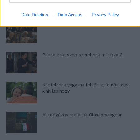
Data Deletion
Data Access
Privacy Policy
Nyár, nevetés, anekdoták
Panna és a szép szerelmek mítosza 3.
Képtelenek vagyunk felnőni a felnőtt élet
kihívásaihoz?
Altatógázos rablások Olaszországban