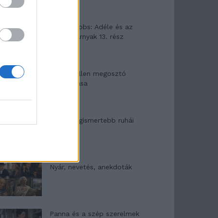
Elyna Robbs: Adéle és az
örökölt árnyak 13. rész
Woody Allen megosztó
zsenialitása
A világ legismertebb ruhái
Nyár, nevetés, anekdoták
Panna és a szép szerelmek