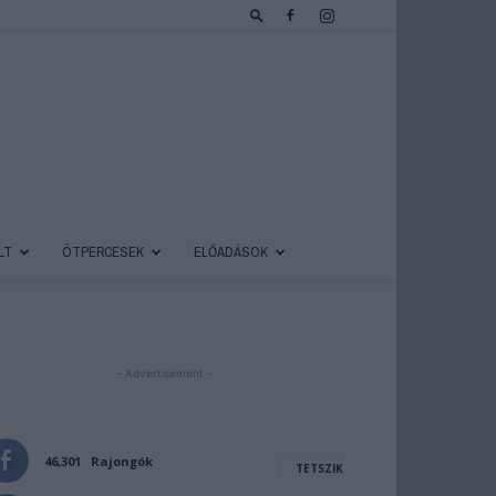
LT
ÖTPERCESEK
ELŐADÁSOK
- Advertisement -
46,301
Rajongók
TETSZIK