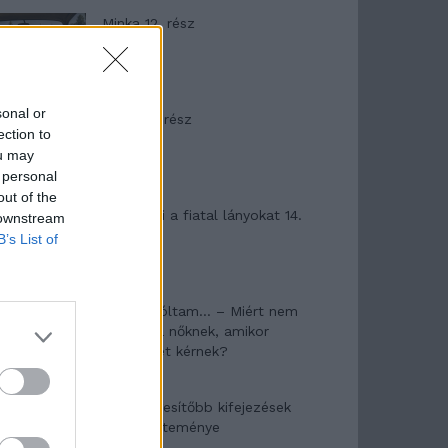
Minka 12. rész
sonal or
Minka 11. rész
ection to
ou may
 personal
out of the
T. szereti a fiatal lányokat 14.
 downstream
rész
B’s List of
Pedig szóltam… – Miért nem
hiszünk a nőknek, amikor
segítséget kérnek?
A legidegesítőbb kifejezések
laza gyűjteménye