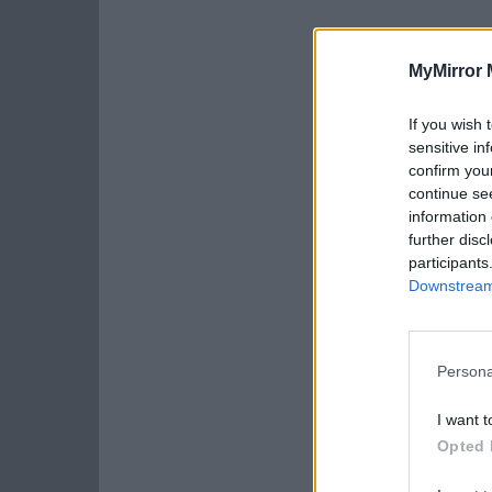
MyMirror 
If you wish 
sensitive in
confirm you
continue se
information 
further disc
participants
Downstream 
Persona
I want t
Opted 