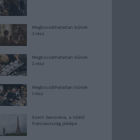
Megbocsáthatatlan bűnök
3.rész
Megbocsáthatatlan bűnök
2.rész
Megbocsáthatatlan bűnök
1.rész
Szent Genovéva, a túlélő
Franciaország jelképe