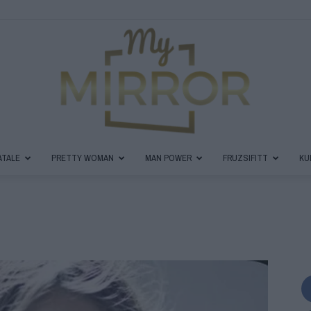
ATALE
PRETTY WOMAN
MAN POWER
FRUZSIFITT
KU
MyMirror
Magazin