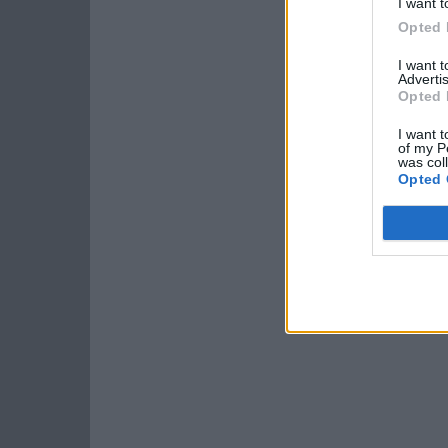
I want t
Opted 
I want 
Advertis
Opted 
I want t
of my P
was col
Opted 