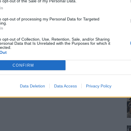
o opt-out of the Sale of my Personal Data.
In
to opt-out of processing my Personal Data for Targeted
ing.
In
o opt-out of Collection, Use, Retention, Sale, and/or Sharing
ersonal Data that Is Unrelated with the Purposes for which it
lected.
Out
CONFIRM
Data Deletion
Data Access
Privacy Policy