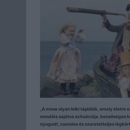
„A mese olyan lelki táplálék, amely életr
mesélés sajátos szituációja, bensőséges h
nyugodt, csendes és szeretetteljes légkört,