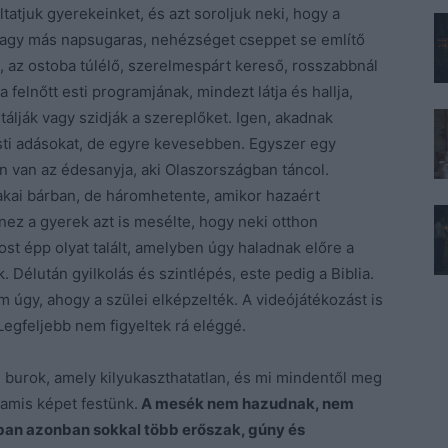
ltatjuk gyerekeinket, és azt soroljuk neki, hogy a
 vagy más napsugaras, nehézséget cseppet se említő
t, az ostoba túlélő, szerelmespárt kereső, rosszabbnál
 felnőtt esti programjának, mindezt látja és hallja,
álják vagy szidják a szereplőket. Igen, akadnak
esti adásokat, de egyre kevesebben. Egyszer egy
 van az édesanyja, aki Olaszországban táncol.
kai bárban, de háromhetente, amikor hazaért
anez a gyerek azt is mesélte, hogy neki otthon
ost épp olyat talált, amelyben úgy haladnak előre a
. Délután gyilkolás és szintlépés, este pedig a Biblia.
em úgy, ahogy a szülei elképzelték. A videójátékozást is
Legfeljebb nem figyeltek rá eléggé.
 burok, amely kilyukaszthatatlan, és mi mindentől meg
hamis képet festünk.
A mesék nem hazudnak, nem
gban azonban sokkal több erőszak, gúny és