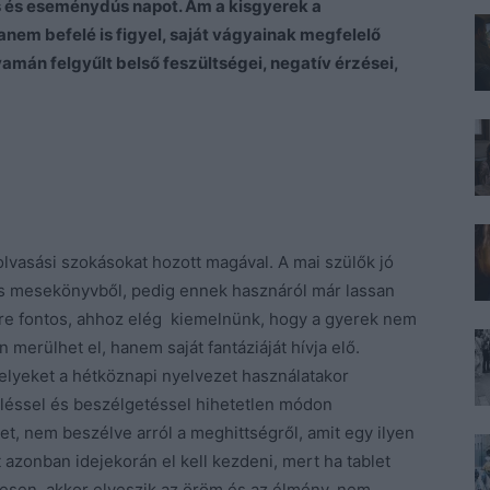
as és eseménydús napot. Ám a kisgyerek a
nem befelé is figyel, saját vágyainak megfelelő
lyamán felgyűlt belső feszültségei, negatív érzései,
olvasási szokásokat hozott magával. A mai szülők jó
as mesekönyvből, pedig ennek hasznáról már lassan
ire fontos, ahhoz elég kiemelnünk, hogy a gyerek nem
n merülhet el, hanem saját fantáziáját hívja elő.
elyeket a hétköznapi nyelvezet használatakor
üléssel és beszélgetéssel hihetetlen módon
et, nem beszélve arról a meghittségről, amit egy ilyen
 azonban idejekorán el kell kezdeni, mert ha tablet
eresen, akkor elveszik az öröm és az élmény, nem