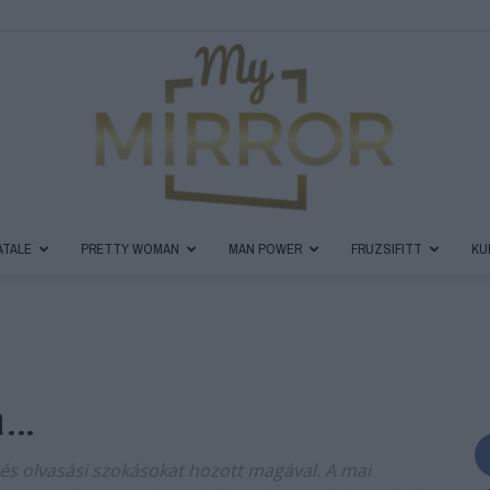
ATALE
PRETTY WOMAN
MAN POWER
FRUZSIFITT
KU
MyMirror
a…
Magazin
 és olvasási szokásokat hozott magával. A mai