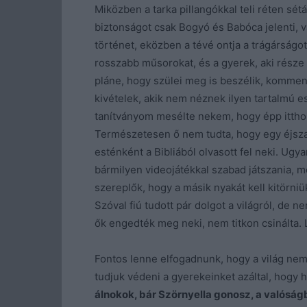
Miközben a tarka pillangókkal teli réten sétá
biztonságot csak Bogyó és Babóca jelenti,
történet, eközben a tévé ontja a trágárságo
rosszabb műsorokat, és a gyerek, aki része a
pláne, hogy szülei meg is beszélik, komment
kivételek, akik nem néznek ilyen tartalmú 
tanítványom mesélte nekem, hogy épp itthon
Természetesen ő nem tudta, hogy egy éjsza
esténként a Bibliából olvasott fel neki. Ugy
bármilyen videojátékkal szabad játszania, m
szereplők, hogy a másik nyakát kell kitörniük
Szóval fiú tudott pár dolgot a világról, de n
ők engedték meg neki, nem titkon csinálta. 
Fontos lenne elfogadnunk, hogy a világ nem
tudjuk védeni a gyerekeinket azáltal, hogy 
álnokok, bár Szörnyella gonosz, a valósá