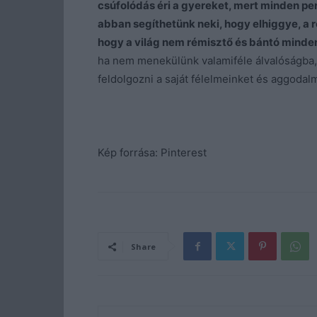
csúfolódás éri a gyereket, mert minden pe
abban segíthetünk neki, hogy elhiggye, a r
hogy a világ nem rémisztő és bántó minde
ha nem menekülünk valamiféle álvalóságba, 
feldolgozni a saját félelmeinket és aggodal
Kép forrása: Pinterest
Share