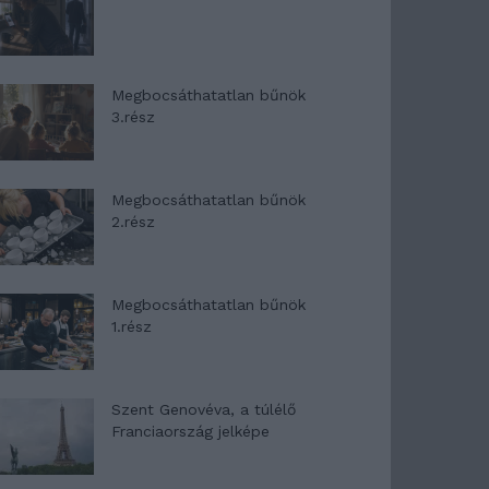
Megbocsáthatatlan bűnök
3.rész
Megbocsáthatatlan bűnök
2.rész
Megbocsáthatatlan bűnök
1.rész
Szent Genovéva, a túlélő
Franciaország jelképe