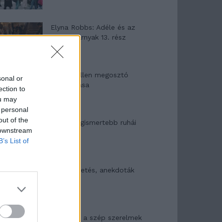
Elyna Robbs: Adéle és az
örökölt árnyak 13. rész
Woody Allen megosztó
sonal or
zsenialitása
ection to
ou may
 personal
out of the
A világ legismertebb ruhái
 downstream
B’s List of
Nyár, nevetés, anekdoták
Panna és a szép szerelmek