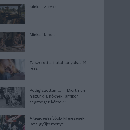
Minka 12. rész
Minka 11. rész
T. szereti a fiatal lányokat 14.
rész
Pedig szóltam… – Miért nem
hiszünk a nőknek, amikor
segítséget kérnek?
A legidegesítőbb kifejezések
laza gyűjteménye