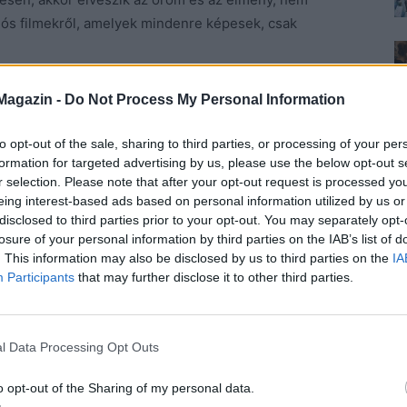
iós filmekről, amelyek mindenre képesek, csak
k nem bírják el a régi meséket, mert szörnyűség,
Magazin -
Do Not Process My Personal Information
Piroskát, és Jancsit és Juliskát is elhagyják szüleik,
 és nem tiltakozik, amikor ki kell vinni őket az erdőbe.
to opt-out of the sale, sharing to third parties, or processing of your per
formation for targeted advertising by us, please use the below opt-out s
 vágják a legényeket, aztán gyógyítófüvekkel életre
r selection. Please note that after your opt-out request is processed y
nt ahogy sok felnőtt gondolja.
Azt kellene
eing interest-based ads based on personal information utilized by us or
szik észre a mesében, amit mi gondolunk, vagy
disclosed to third parties prior to your opt-out. You may separately opt-
ől sorozatgyilkos vagy terrorista, azért, mert olyan
losure of your personal information by third parties on the IAB’s list of
. This information may also be disclosed by us to third parties on the
IA
edöfnek valakiket. Ha ezeket nem úgy tálaljuk, hogy
Participants
that may further disclose it to other third parties.
 észre se veszi. Amióta világ a világ, az állatok mindig
úgy adódott, de ez nem jelenti, hogy mesénk közben
rekek sokkal több halállal találkoznak a képernyőn,
l Data Processing Opt Outs
s azt hisszük, hogy puhábbak, gyengébbek náluk. Az
ból és cukimuki pillangókból áll. Miközben a gyerek a
o opt-out of the Sharing of my personal data.
 királyfi fejét, nem képzeli el a valóságot, mert