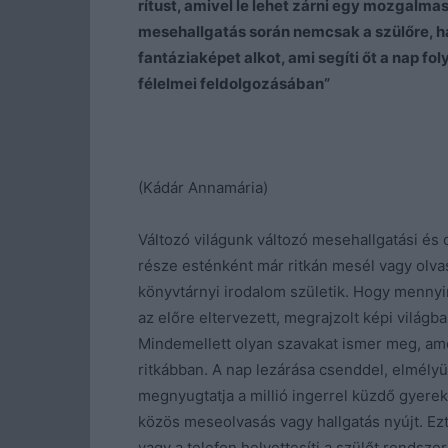
rítust, amivel le lehet zárni egy mozgalm
mesehallgatás során nemcsak a szülőre, ha
fantáziaképet alkot, ami segíti őt a nap fo
félelmei feldolgozásában”
(Kádár Annamária)
Változó világunk változó mesehallgatási és 
része esténként már ritkán mesél vagy olv
könyvtárnyi irodalom születik. Hogy menny
az előre eltervezett, megrajzolt képi világba
Mindemellett olyan szavakat ismer meg, am
ritkábban. A nap lezárása csenddel, elmély
megnyugtatja a millió ingerrel küzdő gyerek
közös meseolvasás vagy hallgatás nyújt. Ezt
vagy a telefon helyettesíti a szülőt rendsz