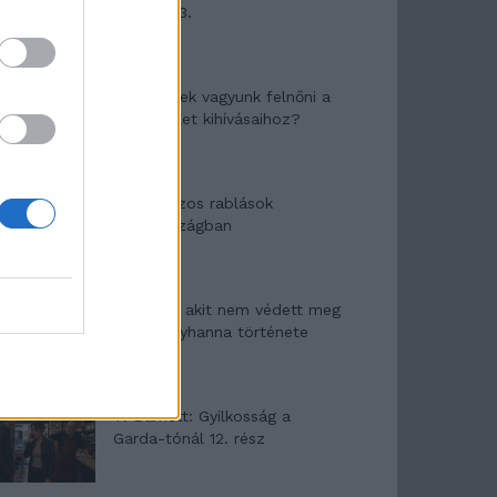
mítosza 3.
Képtelenek vagyunk felnőni a
felnőtt élet kihívásaihoz?
Altatógázos rablások
Olaszországban
A kislány, akit nem védett meg
senki – Lyhanna története
T. Barnett: Gyilkosság a
Garda-tónál 12. rész