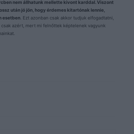
rcben nem állhatunk mellette kivont karddal. Viszont
ossz után jó jön, hogy érdemes kitartónak lennie,
n esetben
. Ezt azonban csak akkor tudjuk elfogadtatni,
csak azért, mert mi felnőttek képtelenek vagyunk
mainkat.