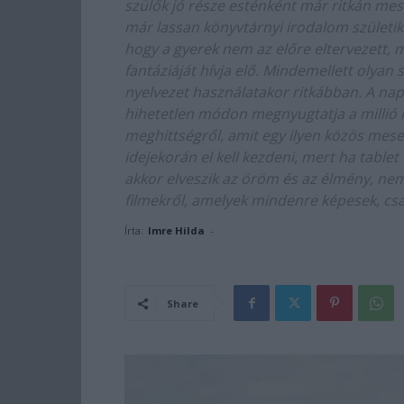
szülők jó része esténként már ritkán me
már lassan könyvtárnyi irodalom születi
hogy a gyerek nem az előre eltervezett, 
fantáziáját hívja elő. Mindemellett olya
nyelvezet használatakor ritkábban. A nap
hihetetlen módon megnyugtatja a millió i
meghittségről, amit egy ilyen közös mese
idejekorán el kell kezdeni, mert ha tablet
akkor elveszik az öröm és az élmény, ne
filmekről, amelyek mindenre képesek, c
Írta:
Imre Hilda
-
Share