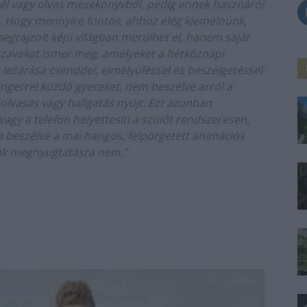
sél vagy olvas mesekönyvből, pedig ennek hasznáról
k. Hogy mennyire fontos, ahhoz elég kiemelnünk,
megrajzolt képi világban merülhet el, hanem saját
n szavakat ismer meg, amelyeket a hétköznapi
 lezárása csenddel, elmélyüléssel és beszélgetéssel
ngerrel küzdő gyereket, nem beszélve arról a
olvasás vagy hallgatás nyújt. Ezt azonban
 vagy a telefon helyettesíti a szülőt rendszeresen,
m beszélve a mai hangos, felpörgetett animációs
sak megnyugtatásra nem.”