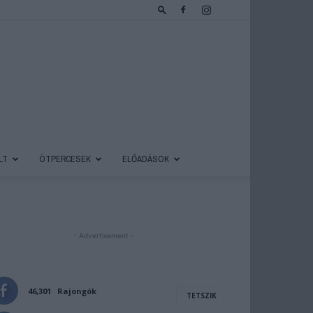
LT
ÖTPERCESEK
ELŐADÁSOK
- Advertisement -
46,301
Rajongók
TETSZIK