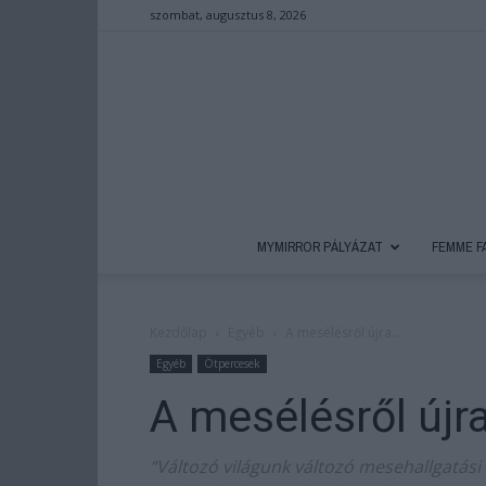
szombat, augusztus 8, 2026
MYMIRROR PÁLYÁZAT
FEMME F
Kezdőlap
Egyéb
A mesélésről újra…
Egyéb
Ötpercesek
A mesélésről újr
“Változó világunk változó mesehallgatási