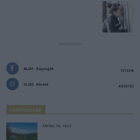
- Advertisement -
46,301
Rajongók
TETSZIK
13,262
Követő
KÖVETÉS
LEGFRISSEBB
Minka 14. rész