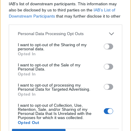
IAB’s list of downstream participants. This information may
T. szereti a fiatal lányokat 14. rész
also be disclosed by us to third parties on the
IAB’s List of
Downstream Participants
that may further disclose it to other
third parties.
Pedig szóltam… – Miért nem hiszünk a
Personal Data Processing Opt Outs
nőknek, amikor segítséget kérnek?
I want to opt-out of the Sharing of my
personal data.
Opted In
A legidegesítőbb kifejezések laza
I want to opt-out of the Sale of my
gyűjteménye
Personal Data.
Opted In
I want to opt-out of processing my
Personal Data for Targeted Advertising.
Elyna Robbs: Adéle és az örökölt árnyak
Opted In
13. rész
I want to opt-out of Collection, Use,
Retention, Sale, and/or Sharing of my
Personal Data that Is Unrelated with the
Purposes for which it was collected.
Woody Allen megosztó zsenialitása
Opted Out