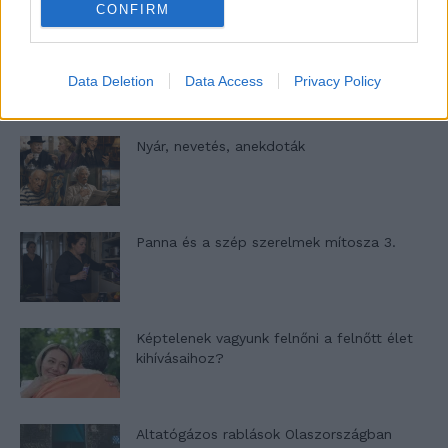
CONFIRM
A világ legismertebb ruhái
Data Deletion
Data Access
Privacy Policy
Nyár, nevetés, anekdoták
Panna és a szép szerelmek mítosza 3.
Képtelenek vagyunk felnőni a felnőtt élet
kihívásaihoz?
Altatógázos rablások Olaszországban