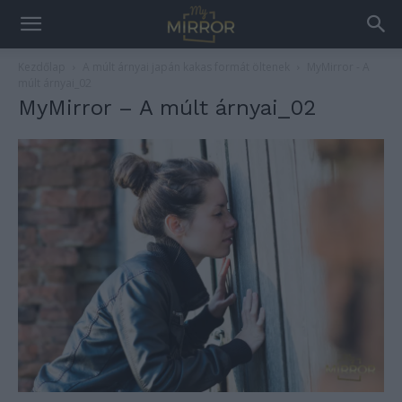
Kezdőlap
A múlt árnyai japán kakas formát öltenek
MyMirror - A
múlt árnyai_02
MyMirror – A múlt árnyai_02