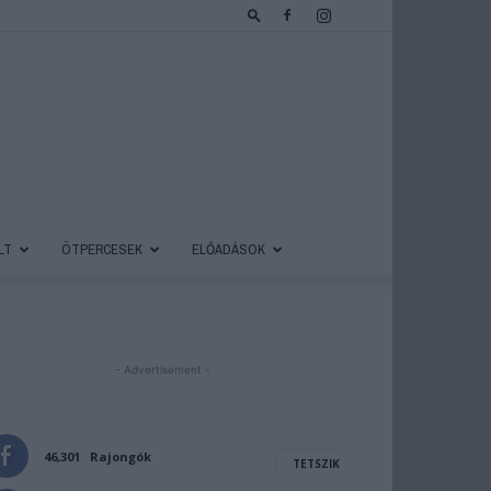
LT
ÖTPERCESEK
ELŐADÁSOK
- Advertisement -
46,301
Rajongók
TETSZIK