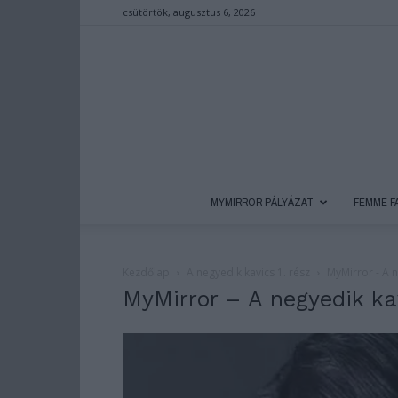
csütörtök, augusztus 6, 2026
MYMIRROR PÁLYÁZAT
FEMME F
Kezdőlap
A negyedik kavics 1. rész
MyMirror - A 
MyMirror – A negyedik ka