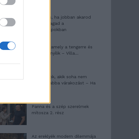
10 tanács, ha jobban akarod
érezni magad a
hétköznapokban
Egy ház, amely a tengerre és
a fényre nyílik – Villa...
A családok, akik soha nem
hagyták abba várakozást – Ha
egy...
Panna és a szép szerelmek
mítosza 2. rész
Az ereklyék modern dilemmája