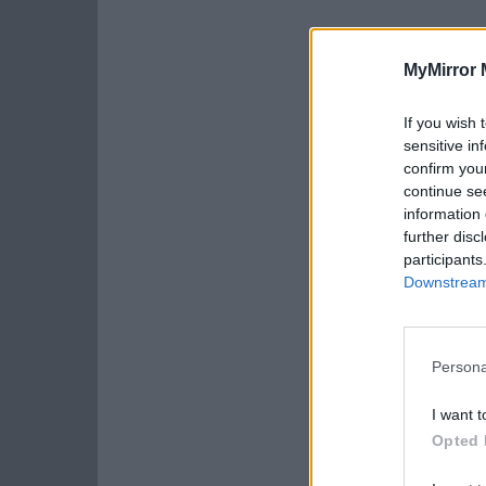
MyMirror 
If you wish 
sensitive in
confirm you
continue se
information 
further disc
participants
Downstream 
Persona
I want t
Opted 