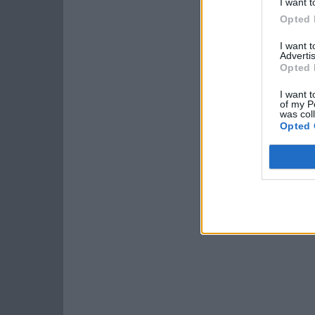
I want t
Opted 
I want 
Advertis
Opted 
I want t
of my P
was col
Opted 