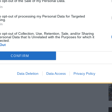
o opt-out of the Sale of my Personal Data.
In
to opt-out of processing my Personal Data for Targeted
ing.
In
o opt-out of Collection, Use, Retention, Sale, and/or Sharing
ersonal Data that Is Unrelated with the Purposes for which it
lected.
Out
CONFIRM
Data Deletion
Data Access
Privacy Policy