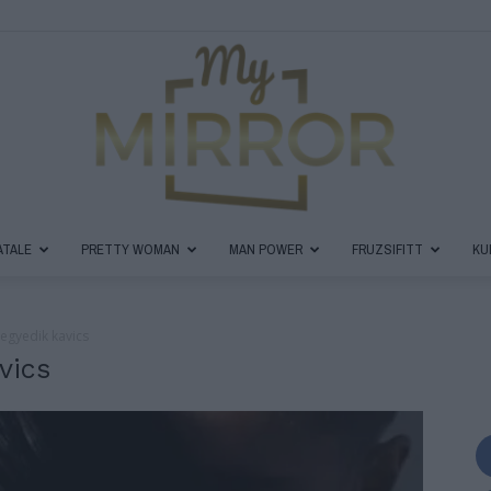
ATALE
PRETTY WOMAN
MAN POWER
FRUZSIFITT
KU
MyMirror
negyedik kavics
vics
Magazin