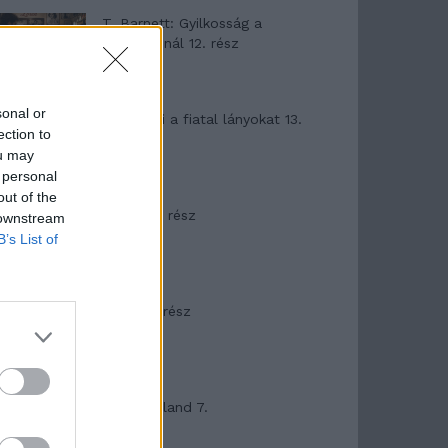
T. Barnett: Gyilkosság a
Garda-tónál 12. rész
sonal or
T. szereti a fiatal lányokat 13.
ection to
rész
ou may
 personal
out of the
Minka 10. rész
 downstream
B’s List of
Minka 9. rész
Máltai kaland 7.