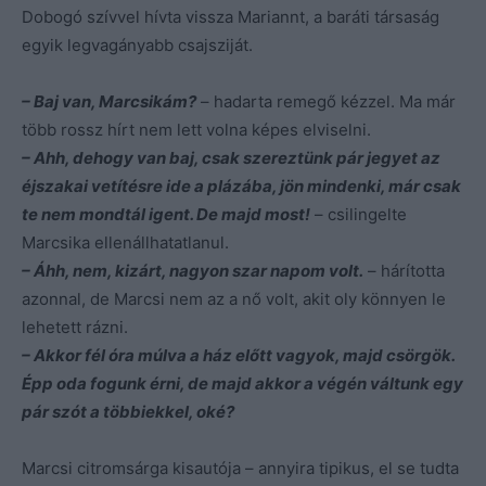
Dobogó szívvel hívta vissza Mariannt, a baráti társaság
egyik legvagányabb csajsziját.
– Baj van, Marcsikám?
– hadarta remegő kézzel. Ma már
több rossz hírt nem lett volna képes elviselni.
– Ahh, dehogy van baj, csak szereztünk pár jegyet az
éjszakai vetítésre ide a plázába, jön mindenki, már csak
te nem mondtál igent. De majd most!
– csilingelte
Marcsika ellenállhatatlanul.
– Áhh, nem, kizárt, nagyon szar napom volt.
– hárította
azonnal, de Marcsi nem az a nő volt, akit oly könnyen le
lehetett rázni.
– Akkor fél óra múlva a ház előtt vagyok, majd csörgök.
Épp oda fogunk érni, de majd akkor a végén váltunk egy
pár szót a többiekkel, oké?
Marcsi citromsárga kisautója – annyira tipikus, el se tudta