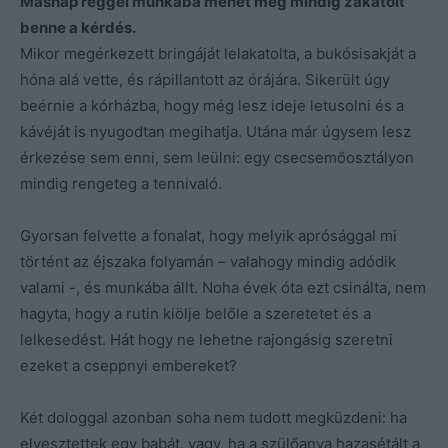
Másnap reggel munkába menet még mindig zakatolt
benne a kérdés.
Mikor megérkezett bringáját lelakatolta, a bukósisakját a
hóna alá vette, és rápillantott az órájára. Sikerült úgy
beérnie a kórházba, hogy még lesz ideje letusolni és a
kávéját is nyugodtan megihatja. Utána már úgysem lesz
érkezése sem enni, sem leülni: egy csecsemőosztályon
mindig rengeteg a tennivaló.
Gyorsan felvette a fonalat, hogy melyik aprósággal mi
történt az éjszaka folyamán – valahogy mindig adódik
valami -, és munkába állt. Noha évek óta ezt csinálta, nem
hagyta, hogy a rutin kiölje belőle a szeretetet és a
lelkesedést. Hát hogy ne lehetne rajongásig szeretni
ezeket a cseppnyi embereket?
Két dologgal azonban soha nem tudott megküzdeni: ha
elvesztettek egy babát, vagy, ha a szülőanya hazasétált a