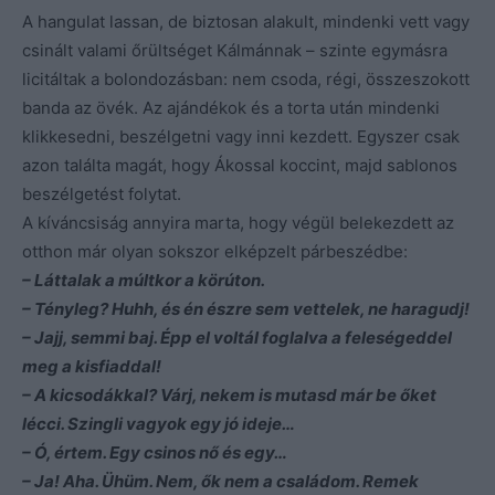
A hangulat lassan, de biztosan alakult, mindenki vett vagy
csinált valami őrültséget Kálmánnak – szinte egymásra
licitáltak a bolondozásban: nem csoda, régi, összeszokott
banda az övék. Az ajándékok és a torta után mindenki
klikkesedni, beszélgetni vagy inni kezdett. Egyszer csak
azon találta magát, hogy Ákossal koccint, majd sablonos
beszélgetést folytat.
A kíváncsiság annyira marta, hogy végül belekezdett az
otthon már olyan sokszor elképzelt párbeszédbe:
– Láttalak a múltkor a körúton.
– Tényleg? Huhh, és én észre sem vettelek, ne haragudj!
– Jajj, semmi baj. Épp el voltál foglalva a feleségeddel
meg a kisfiaddal!
– A kicsodákkal? Várj, nekem is mutasd már be őket
lécci. Szingli vagyok egy jó ideje…
– Ó, értem. Egy csinos nő és egy…
– Ja! Aha. Ühüm. Nem, ők nem a családom. Remek