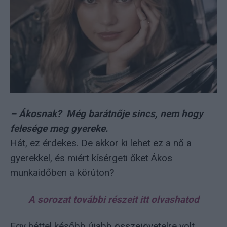
– Ákosnak? Még barátnője sincs, nem hogy
felesége meg gyereke.
Hát, ez érdekes. De akkor ki lehet ez a nő a
gyerekkel, és miért kísérgeti őket Ákos
munkaidőben a körúton?
A sorozat további részeit itt olvashatod
Egy héttel később újabb összejövetelre volt