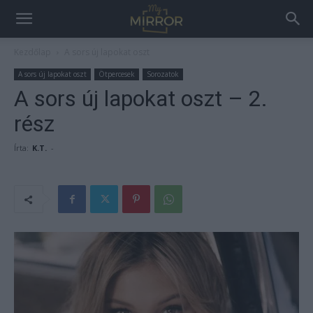
Kezdőlap
A sors új lapokat oszt
A sors új lapokat oszt
Ötpercesek
Sorozatok
A sors új lapokat oszt – 2.
rész
Írta:
K.T.
-