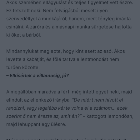
Ákos szemében ellágyulást és teljes figyelmet vett észre.
Ez tetszett neki. Nem felvágásból mesélt ilyen
szenvedéllyel a munkájáról, hanem, mert tényleg imádta
csinálni. A záróra és a másnapi munka sürgetése hajtotta
ki őket a bárból.
Mindannyiukat meglepte, hogy kint esett az eső. Ákos
levette a kabátját, és fölé tartva ellentmondást nem
tűrően közölte:
– Elkísérlek a villamosig, jó?
A megállóban maradva a férfi még intett egyet neki, majd
elindult az ellenkező irányba.
“De miért nem hívott el
randizni, vagy legalább kérte volna el a számom… ezek
szerint ő nem érezte az, amit én?”
– kattogott lemondóan,
majd lehuppant egy ülésre.