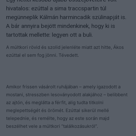
hivatalos: ezúttal a sima traccspartin túl
megünneplik Kálmán harmincadik szülinapját is.
A bár annyira bejött mindenkinek, hogy ki is
tartottak mellette: legyen ott a buli.
A múltkori rövid és szolid jelenléte miatt azt hitte, Ákos
ezúttal el sem fog jönni. Tévedett.
Amikor frissen vásárolt ruhájában – amely igazodott a
mostani, stresszben lesoványodott alakjához – belibbent
az ajtón, és meglátta a férfit, alig tudta titkolni
meglepettségét és örömét. Ezúttal sikerül mellé
telepednie, és remélte, hogy az este során majd
beszélhet vele a múltkori “találkozásukról”.