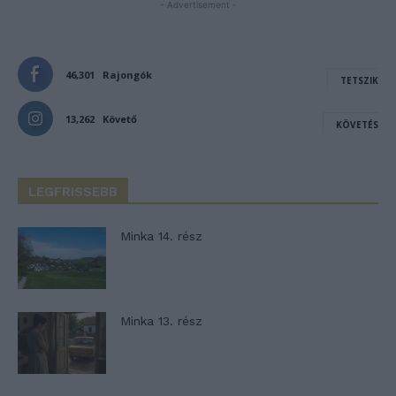
- Advertisement -
46,301
Rajongók
TETSZIK
13,262
Követő
KÖVETÉS
LEGFRISSEBB
Minka 14. rész
Minka 13. rész