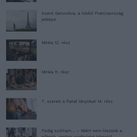
Szent Genovéva, a túlélő Franciaország
jelképe
Minka 12. rész
Minka 11. rész
T. szereti a fiatal lányokat 14. rész
Pedig szóltam… – Miért nem hiszünk a
nőknek, amikor segítséget kérnek?