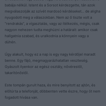
babája nélkül. Istent és a Sorsot kérdezgette, tán azok
megválaszolják az szívét mardosó kérdéseket… de aligha
nyugodott meg a válaszokban. Nem az ő tiszte volt a
“rendrakás”, a vígasztalás, vagy az ítélkezés, mégis, csak
nagyon nehezen tudta meghúzni a határait: amikor csak
hallgatnia szabad, és uralkodnia a könnyein vagy a
dühén.
Úgy alakult, hogy ez a nap is egy nagy kérdőjel maradt
benne. Egy fájó, megmagyarázhatatlan veszteség.
Gyászolt ilyenkor az egész osztály, nővérestől,
takarítónőstől.
Este tompán gurult haza, és mire benyitott az ajtón, és
előtúrta a telefonját, döbbenten vette észre, hogy öt nem
fogadott hívása van.