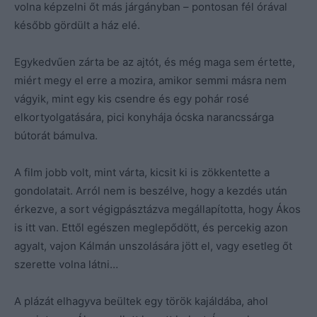
volna képzelni őt más járgányban – pontosan fél órával
később gördült a ház elé.
Egykedvűen zárta be az ajtót, és még maga sem értette,
miért megy el erre a mozira, amikor semmi másra nem
vágyik, mint egy kis csendre és egy pohár rosé
elkortyolgatására, pici konyhája ócska narancssárga
bútorát bámulva.
A film jobb volt, mint várta, kicsit ki is zökkentette a
gondolatait. Arról nem is beszélve, hogy a kezdés után
érkezve, a sort végigpásztázva megállapította, hogy Ákos
is itt van. Ettől egészen meglepődött, és percekig azon
agyalt, vajon Kálmán unszolására jött el, vagy esetleg őt
szerette volna látni…
A plázát elhagyva beültek egy török kajáldába, ahol