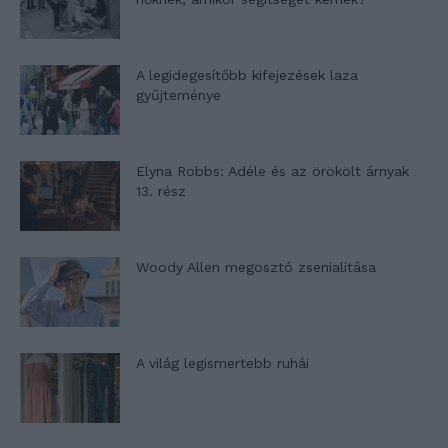
A legidegesítőbb kifejezések laza
gyűjteménye
Elyna Robbs: Adéle és az örökölt árnyak
13. rész
Woody Allen megosztó zsenialitása
A világ legismertebb ruhái