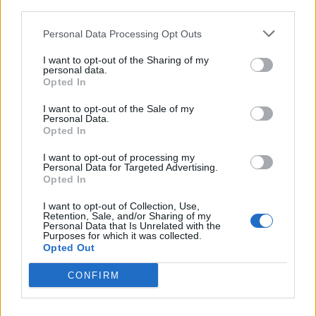
third parties.
– Nem tudod, mi lett vele? Elvesztett valakit? Vagy csak
Personal Data Processing Opt Outs
simán nem bírja a sok érzelmet?
– Hát… de. Éppenséggel megtudtam, hogy mi történt
I want to opt-out of the Sharing of my
personal data.
vele…
– hebegte riadt szemmel Zita.
Opted In
– De nem tudom, hogy szabad-e elmondanom
.
I want to opt-out of the Sale of my
Personal Data.
Előző rész
Opted In
Következő rész
I want to opt-out of processing my
Personal Data for Targeted Advertising.
Opted In
fotó: Pinterest
I want to opt-out of Collection, Use,
Retention, Sale, and/or Sharing of my
Personal Data that Is Unrelated with the
Purposes for which it was collected.
Opted Out
CONFIRM