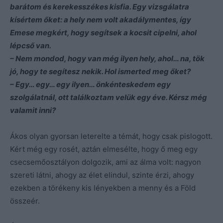
barátom és kerekesszékes kisfia. Egy vizsgálatra
kísértem őket: a hely nem volt akadálymentes, így
Emese megkért, hogy segítsek a kocsit cipelni, ahol
lépcső van.
– Nem mondod, hogy van még ilyen hely, ahol… na, tök
jó, hogy te segítesz nekik. Hol ismerted meg őket?
– Egy… egy… egy ilyen… önkénteskedem egy
szolgálatnál, ott találkoztam velük egy éve. Kérsz még
valamit inni?
Ákos olyan gyorsan leterelte a témát, hogy csak pislogott.
Kért még egy rosét, aztán elmesélte, hogy ő meg egy
csecsemőosztályon dolgozik, ami az álma volt: nagyon
szereti látni, ahogy az élet elindul, szinte érzi, ahogy
ezekben a törékeny kis lényekben a menny és a Föld
összeér.