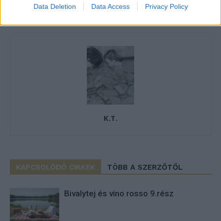
Data Deletion
Data Access
Privacy Policy
K.T.
KAPCSOLÓDÓ CIKKEK
TÖBB A SZERZŐTŐL
Bivalytej és vino rosso 9.rész