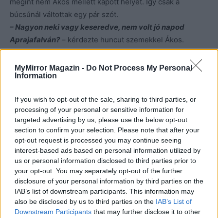
megint nem Ákos mellett kapott helyet. Így csak a
búcsúnál váltottak egy pár szót.
– Nagyon neki vagy keseredve, nem volt jó napod
Aprajafalván?
– kérdezte huncut szemekkel Ákos.
– Hogy ho…? Hehehe, de vicces, ezt még sosem
hallottam, de nagyon jó! Igazad is van, nálnuk mindenki
MyMirror Magazin -
Do Not Process My Personal
Information
olyan icike-picike… Sajnos, néha túl pici is…
– sajdult
bele a nap emlékébe a szíve.
If you wish to opt-out of the sale, sharing to third parties, or
– Ó, mi történt, lehet tudni?
– faggatta tovább Ákos, de
processing of your personal or sensitive information for
hirtelen megbánta, hogy megszólalt… megsejtette, mi
targeted advertising by us, please use the below opt-out
lehet az a kis célzás.
section to confirm your selection. Please note that after your
– Igen. Elment. Előforult. Csak kegyetlen nehéz szembe
opt-out request is processed you may continue seeing
interest-based ads based on personal information utilized by
nézni vele…
– halkult el egészen.
us or personal information disclosed to third parties prior to
– A halállal mindig…
– komorodott el Ákos arca is, aztán
your opt-out. You may separately opt-out of the further
gyorsan elköszönt, és kisietett az ajtón.
disclosure of your personal information by third parties on the
IAB’s list of downstream participants. This information may
also be disclosed by us to third parties on the
IAB’s List of
– Hm, olyan fura ez a srác, igazad volt.
– mondta végül
Downstream Participants
that may further disclose it to other
Zitának, bár sokkal inkább magának.