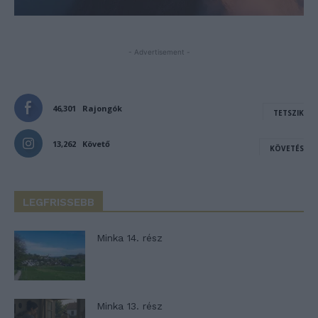
- Advertisement -
46,301
Rajongók
TETSZIK
13,262
Követő
KÖVETÉS
LEGFRISSEBB
Minka 14. rész
Minka 13. rész