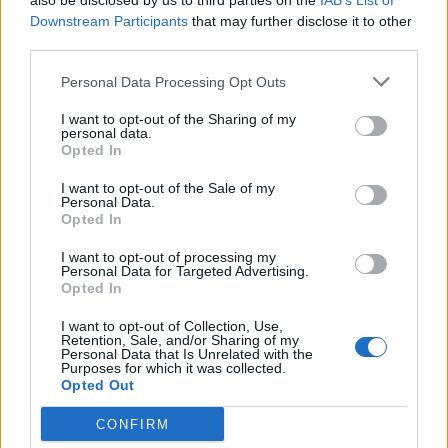
also be disclosed by us to third parties on the
IAB’s List of
Downstream Participants
that may further disclose it to other
third parties.
Pedig szóltam… – Miért nem hiszünk a
nőknek, amikor segítséget kérnek?
Personal Data Processing Opt Outs
I want to opt-out of the Sharing of my
personal data.
A legidegesítőbb kifejezések laza
Opted In
gyűjteménye
I want to opt-out of the Sale of my
Personal Data.
Opted In
Elyna Robbs: Adéle és az örökölt árnyak
I want to opt-out of processing my
13. rész
Personal Data for Targeted Advertising.
Opted In
I want to opt-out of Collection, Use,
Woody Allen megosztó zsenialitása
Retention, Sale, and/or Sharing of my
Personal Data that Is Unrelated with the
Purposes for which it was collected.
Opted Out
CONFIRM
A világ legismertebb ruhái