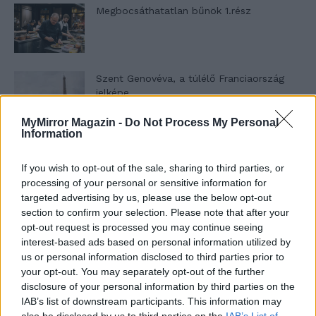
Megbocsáthatatlan bűnök 1.rész
Szent Genovéva, a túlélő Franciaország
jelképe
MyMirror Magazin -
Do Not Process My Personal
Information
Minka 12. rész
If you wish to opt-out of the sale, sharing to third parties, or
processing of your personal or sensitive information for
targeted advertising by us, please use the below opt-out
section to confirm your selection. Please note that after your
Minka 11. rész
opt-out request is processed you may continue seeing
interest-based ads based on personal information utilized by
us or personal information disclosed to third parties prior to
your opt-out. You may separately opt-out of the further
T. szereti a fiatal lányokat 14. rész
disclosure of your personal information by third parties on the
IAB’s list of downstream participants. This information may