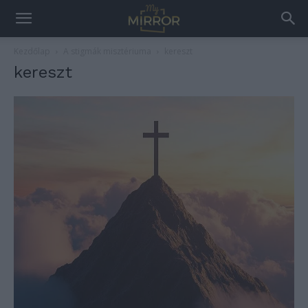
Kezdőlap
A stigmák misztériuma
kereszt
kereszt