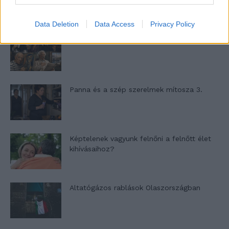
Data Deletion
Data Access
Privacy Policy
Nyár, nevetés, anekdoták
Panna és a szép szerelmek mítosza 3.
Képtelenek vagyunk felnőni a felnőtt élet
kihívásaihoz?
Altatógázos rablások Olaszországban