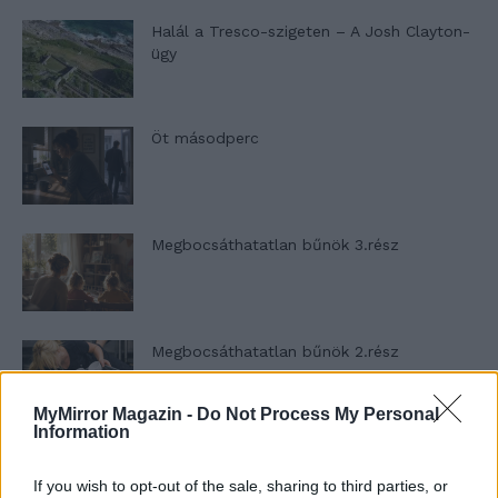
Halál a Tresco-szigeten – A Josh Clayton-
ügy
Öt másodperc
Megbocsáthatatlan bűnök 3.rész
Megbocsáthatatlan bűnök 2.rész
MyMirror Magazin -
Do Not Process My Personal
Information
Megbocsáthatatlan bűnök 1.rész
If you wish to opt-out of the sale, sharing to third parties, or