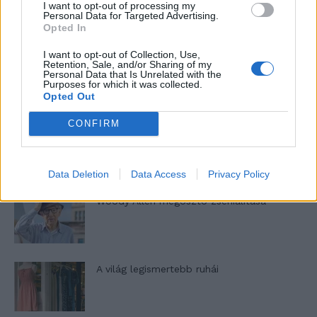
I want to opt-out of processing my
nőknek, amikor segítséget kérnek?
Personal Data for Targeted Advertising.
Opted In
I want to opt-out of Collection, Use,
Retention, Sale, and/or Sharing of my
A legidegesítőbb kifejezések laza
Personal Data that Is Unrelated with the
gyűjteménye
Purposes for which it was collected.
Opted Out
CONFIRM
Elyna Robbs: Adéle és az örökölt árnyak
13. rész
Data Deletion
Data Access
Privacy Policy
Woody Allen megosztó zsenialitása
A világ legismertebb ruhái