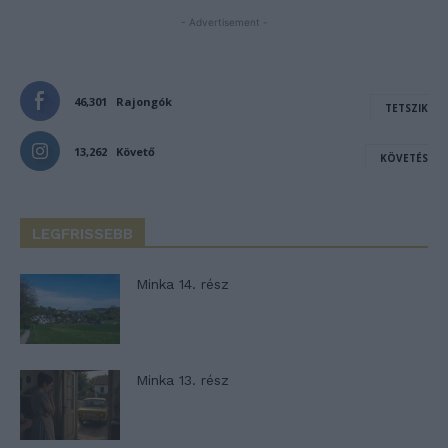
- Advertisement -
46,301
Rajongók
TETSZIK
13,262
Követő
KÖVETÉS
LEGFRISSEBB
Minka 14. rész
Minka 13. rész