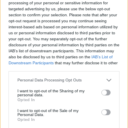
processing of your personal or sensitive information for
targeted advertising by us, please use the below opt-out
section to confirm your selection. Please note that after your
Szent Genovéva, a túlélő Franciaország
opt-out request is processed you may continue seeing
jelképe
interest-based ads based on personal information utilized by
us or personal information disclosed to third parties prior to
your opt-out. You may separately opt-out of the further
Minka 12. rész
disclosure of your personal information by third parties on the
IAB’s list of downstream participants. This information may
also be disclosed by us to third parties on the
IAB’s List of
Downstream Participants
that may further disclose it to other
third parties.
Minka 11. rész
Personal Data Processing Opt Outs
I want to opt-out of the Sharing of my
personal data.
T. szereti a fiatal lányokat 14. rész
Opted In
I want to opt-out of the Sale of my
Personal Data.
Opted In
Pedig szóltam… – Miért nem hiszünk a