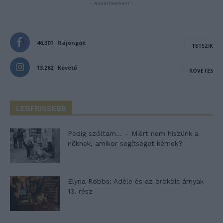
- Advertisement -
46,301
Rajongók
TETSZIK
13,262
Követő
KÖVETÉS
LEGFRISSEBB
Pedig szóltam… – Miért nem hiszünk a
nőknek, amikor segítséget kérnek?
Elyna Robbs: Adéle és az örökölt árnyak
13. rész