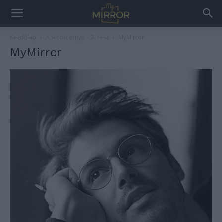
Kezdőlap
A törött ernyő – 2. rész
MyMirror
MyMirror