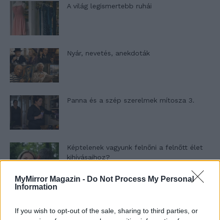
A világ legismertebb ruhái
Nyár, nevetés, anekdoták
Panna és a szép szerelmek mítosza 3.
Képtelenek vagyunk felnőni a felnőtt élet
kihívásaihoz?
MyMirror Magazin -
Do Not Process My Personal
Information
Altatógázos rablások Olaszországban
If you wish to opt-out of the sale, sharing to third parties, or