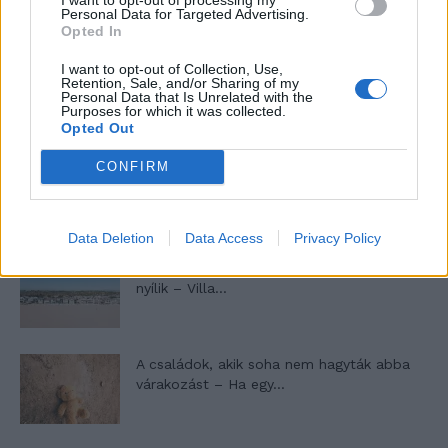
Personal Data for Targeted Advertising.
Opted In
I want to opt-out of Collection, Use,
Máltai kaland 7.
Retention, Sale, and/or Sharing of my
Personal Data that Is Unrelated with the
Purposes for which it was collected.
Opted Out
CONFIRM
10 tanács, ha jobban akarod érezni magad
a hétköznapokban
Data Deletion
Data Access
Privacy Policy
Egy ház, amely a tengerre és a fényre
nyílik – Villa...
A családok, akik soha nem hagyták abba
várakozást – Ha egy...