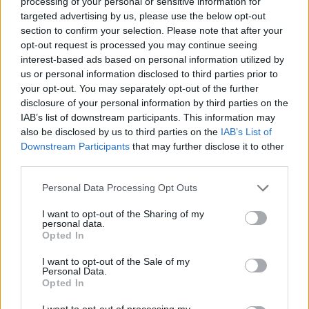
processing of your personal or sensitive information for
targeted advertising by us, please use the below opt-out
section to confirm your selection. Please note that after your
A kislány, akit nem védett meg senki –
Lyhanna története
opt-out request is processed you may continue seeing
interest-based ads based on personal information utilized by
us or personal information disclosed to third parties prior to
your opt-out. You may separately opt-out of the further
T. Barnett: Gyilkosság a Garda-tónál 12.
disclosure of your personal information by third parties on the
rész
IAB’s list of downstream participants. This information may
also be disclosed by us to third parties on the
IAB’s List of
Downstream Participants
that may further disclose it to other
third parties.
T. szereti a fiatal lányokat 13. rész
Personal Data Processing Opt Outs
I want to opt-out of the Sharing of my
personal data.
Minka 10. rész
Opted In
I want to opt-out of the Sale of my
Personal Data.
Opted In
Minka 9. rész
I want to opt-out of processing my