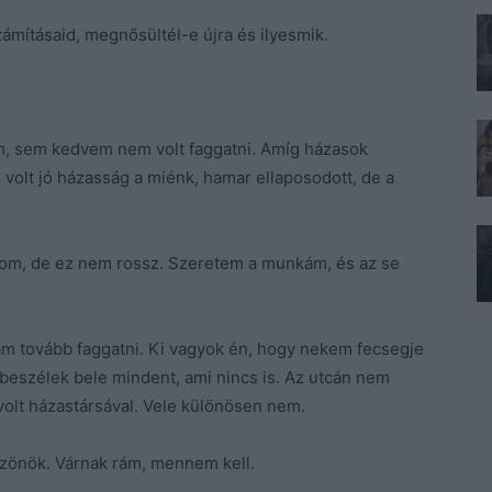
zámításaid, megnősültél-e újra és ilyesmik.
őm, sem kedvem nem volt faggatni. Amíg házasok
 volt jó házasság a miénk, hamar ellaposodott, de a
zom, de ez nem rossz. Szeretem a munkám, és az se
am tovább faggatni. Ki vagyok én, hogy nekem fecsegje
n beszélek bele mindent, ami nincs is. Az utcán nem
olt házastársával. Vele különösen nem.
zönök. Várnak rám, mennem kell.