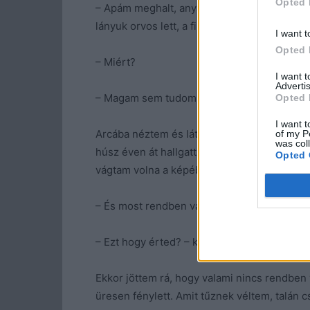
Opted 
– Apám meghalt, anyám él és virul. A nővér
lányuk orvos lett, a fiúk meg szociológus.
I want t
Opted 
– Miért?
I want 
Advertis
– Magam sem tudom. Főleg gyávaságból. Úg
Opted 
I want t
Arcába néztem és láttam, hogy nem mond ig
of my P
was col
húsz éven át hallgattam a terveit, figyelte
Opted 
vágtam volna a képébe? Semmi közöm hozzá
– És most rendben vagy?
– Ezt hogy érted? – kapta fel a fejét és el is p
Ekkor jöttem rá, hogy valami nincs rendben
üresen fénylett. Amit tűznek véltem, talán c