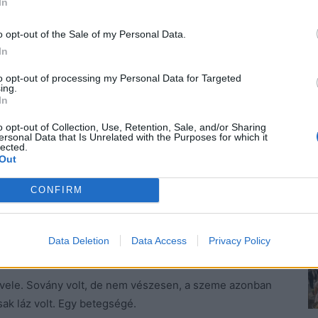
In
emék kiköltöztek Hollandiába és most végre boldog. A
 Gondoltam, utánuk megyek, aztán nem tettem.
o opt-out of the Sale of my Personal Data.
In
to opt-out of processing my Personal Data for Targeted
ing.
y gondoltam, nem tudnék gyökeret ereszteni máshol.
In
o opt-out of Collection, Use, Retention, Sale, and/or Sharing
azat. Ismertem, engem nem tudott félrevezetni. Közel
ersonal Data that Is Unrelated with the Purposes for which it
lected.
m minden rezdülését, szóval a kamu, az kamu. De minek
Out
, ha nem akart menni, nem akart. Hazudjon másnak.
CONFIRM
Data Deletion
Data Access
Privacy Policy
irult.
 vele. Sovány volt, de nem vészesen, a szeme azonban
sak láz volt. Egy betegségé.