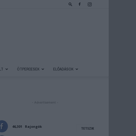
LT
ÖTPERCESEK
ELŐADÁSOK
- Advertisement -
46,301
Rajongók
TETSZIK