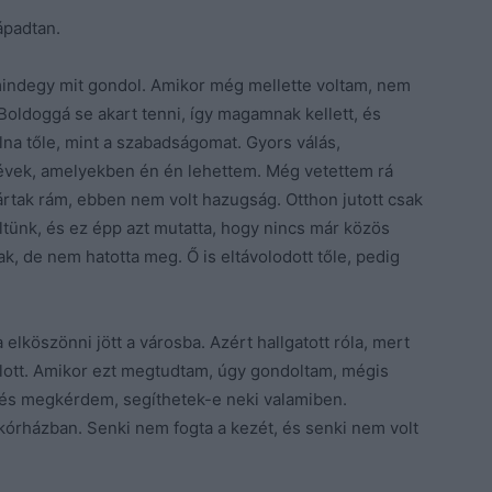
ápadtan.
 mindegy mit gondol. Amikor még mellette voltam, nem
Boldoggá se akart tenni, így magamnak kellett, és
a tőle, mint a szabadságomat. Gyors válás,
z évek, amelyekben én én lehettem. Még vetettem rá
vártak rám, ebben nem volt hazugság. Otthon jutott csak
ünk, és ez épp azt mutatta, hogy nincs már közös
k, de nem hatotta meg. Ő is eltávolodott tőle, pedig
elköszönni jött a városba. Azért hallgatott róla, mert
doklott. Amikor ezt megtudtam, úgy gondoltam, mégis
 és megkérdem, segíthetek-e neki valamiben.
kórházban. Senki nem fogta a kezét, és senki nem volt