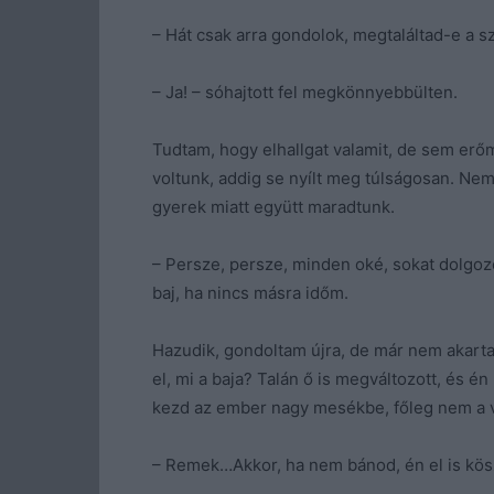
– Hát csak arra gondolok, megtaláltad-e a s
– Ja! – sóhajtott fel megkönnyebbülten.
Tudtam, hogy elhallgat valamit, de sem er
voltunk, addig se nyílt meg túlságosan. Nem
gyerek miatt együtt maradtunk.
– Persze, persze, minden oké, sokat dolgo
baj, ha nincs másra időm.
Hazudik, gondoltam újra, de már nem akart
el, mi a baja? Talán ő is megváltozott, és é
kezd az ember nagy mesékbe, főleg nem a v
– Remek…Akkor, ha nem bánod, én el is kös