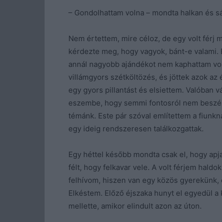
– Gondolhattam volna – mondta halkan és s
Nem értettem, mire céloz, de egy volt férj
kérdezte meg, hogy vagyok, bánt-e valami. 
annál nagyobb ajándékot nem kaphattam voln
villámgyors szétköltözés, és jöttek azok a
egy gyors pillantást és elsiettem. Valóban 
eszembe, hogy semmi fontosról nem beszélt
témánk. Este pár szóval említettem a fiunkna
egy ideig rendszeresen találkozgattak.
Egy héttel később mondta csak el, hogy apja 
félt, hogy felkavar vele. A volt férjem hal
felhívom, hiszen van egy közös gyerekünk,
Elkéstem. Előző éjszaka hunyt el egyedül a 
mellette, amikor elindult azon az úton.