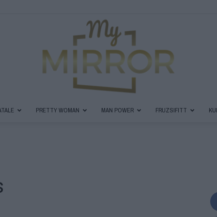
ATALE
PRETTY WOMAN
MAN POWER
FRUZSIFITT
KU
MyMirror
s
Magazin