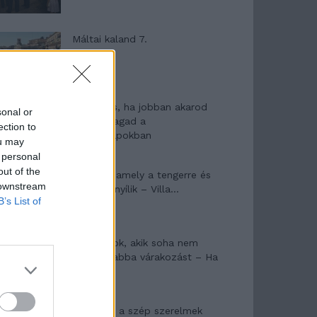
Máltai kaland 7.
10 tanács, ha jobban akarod
sonal or
érezni magad a
ection to
hétköznapokban
ou may
 personal
out of the
Egy ház, amely a tengerre és
 downstream
a fényre nyílik – Villa...
B’s List of
A családok, akik soha nem
hagyták abba várakozást – Ha
egy...
Panna és a szép szerelmek