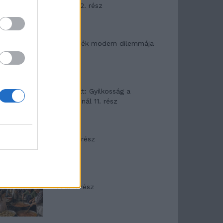
mítosza 2. rész
Az ereklyék modern dilemmája
T. Barnett: Gyilkosság a
Garda-tónál 11. rész
Minka 8. rész
Minka 7. rész