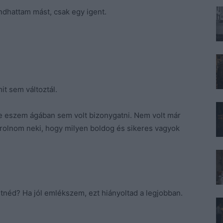
ndhattam mást, csak egy igent.
t sem változtál.
 eszem ágában sem volt bizonygatni. Nem volt már
sorolnom neki, hogy milyen boldog és sikeres vagyok
retnéd? Ha jól emlékszem, ezt hiányoltad a legjobban.