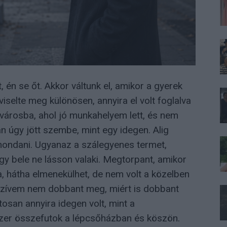
 én se őt. Akkor váltunk el, amikor a gyerek
selte meg különösen, annyira el volt foglalva
k városba, ahol jó munkahelyem lett, és nem
n úgy jött szembe, mint egy idegen. Alig
lmondani. Ugyanaz a szálegyenes termet,
gy bele ne lásson valaki. Megtorpant, amikor
ra, hátha elmenekülhet, de nem volt a közelben
szívem nem dobbant meg, miért is dobbant
ntosan annyira idegen volt, mint a
zer összefutok a lépcsőházban és köszön.