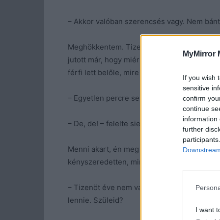
– Akkor valóban szerencsés vagy. Nem bánt
Meghökkentem. Tizenöt év után én nem akar
MyMirror 
jutott már, hogy miért mentünk külön, de va
férfi lett belőle, mire a fiunk felnőtt.
If you wish 
sensitive in
– Egyetlen percre sem. Úgy gondolom, ez vol
confirm you
continue se
information 
– De, de! – felelte sietve és megint oldalra pi
further disc
participants
Menni akart, én meg nem tartóztattam volna,
Downstream 
kényszeredetten, mintha még kérdezni akar
– Tizenöt éve nem vagyunk egymás életeinek
Persona
lennie. Szüleid?
I want t