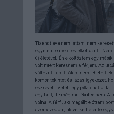
Tizenöt éve nem láttam, nem keresett,
egyetemre ment és elköltözött. Nem vi
új életével. Én elköltöztem egy mási
volt miért keresnem a férjem. Az utcá
változott, amit rólam nem lehetett e
komor tekintet és lázas igyekezet, ho
észrevett. Vetett egy pillantást oldal
egy bolt, de még mellékutca sem. A 
volna. A férfi, aki megállt előttem po
szomszédom, akivel kéthetente egys