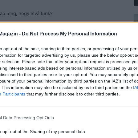
ad meg, hogy elváltunk?
tam se lelkizni, se a múltat elemezni. Eszembe se
Magazin -
Do Not Process My Personal Information
lóban benne volt a pakliban, hogy rideg és számító
to opt-out of the sale, sharing to third parties, or processing of your per
formation for targeted advertising by us, please use the below opt-out s
t a jó döntés. Te nem így látod?
r selection. Please note that after your opt-out request is processed y
eing interest-based ads based on personal information utilized by us or
disclosed to third parties prior to your opt-out. You may separately opt-
llantott.
losure of your personal information by third parties on the IAB’s list of
. This information may also be disclosed by us to third parties on the
IA
 ha elindul. Mégse tette, csak toporgott
Participants
that may further disclose it to other third parties.
na valamit. Vártam.
 a része és kibírtuk. Úgy gondolom, ennek így kellett
l Data Processing Opt Outs
o opt-out of the Sharing of my personal data.