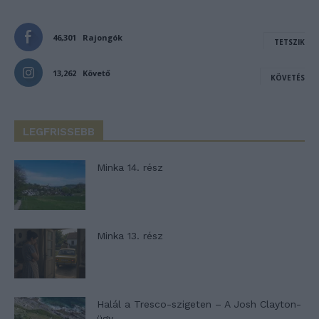
46,301
Rajongók
TETSZIK
13,262
Követő
KÖVETÉS
LEGFRISSEBB
Minka 14. rész
Minka 13. rész
Halál a Tresco-szigeten – A Josh Clayton-
ügy