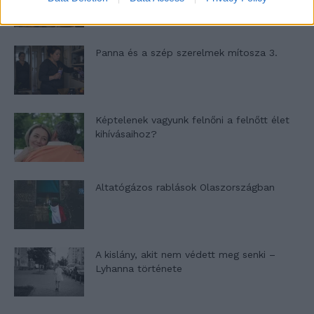
Panna és a szép szerelmek mítosza 3.
Képtelenek vagyunk felnőni a felnőtt élet
kihívásaihoz?
Altatógázos rablások Olaszországban
A kislány, akit nem védett meg senki –
Lyhanna története