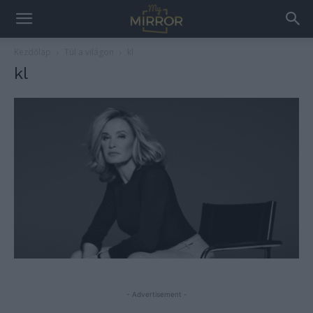
Kezdőlap
Túl a világon
kl
kl
- Advertisement -