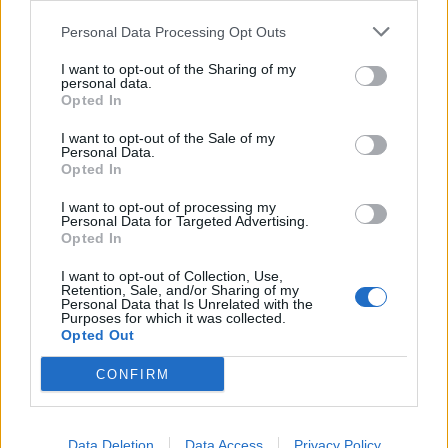
Personal Data Processing Opt Outs
A legidegesítőbb kifejezések laza
gyűjteménye
I want to opt-out of the Sharing of my
personal data.
Opted In
I want to opt-out of the Sale of my
Elyna Robbs: Adéle és az örökölt árnyak
Personal Data.
13. rész
Opted In
I want to opt-out of processing my
Personal Data for Targeted Advertising.
Woody Allen megosztó zsenialitása
Opted In
I want to opt-out of Collection, Use,
Retention, Sale, and/or Sharing of my
Personal Data that Is Unrelated with the
Purposes for which it was collected.
A világ legismertebb ruhái
Opted Out
CONFIRM
Nyár, nevetés, anekdoták
Data Deletion
Data Access
Privacy Policy