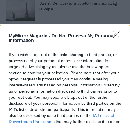
Szent Genovéva, a túlélő Franciaország
jelképe
Minka 12. rész
MyMirror Magazin -
Do Not Process My Personal
Information
If you wish to opt-out of the sale, sharing to third parties, or
Minka 11. rész
processing of your personal or sensitive information for
targeted advertising by us, please use the below opt-out
section to confirm your selection. Please note that after your
opt-out request is processed you may continue seeing
interest-based ads based on personal information utilized by
T. szereti a fiatal lányokat 14. rész
us or personal information disclosed to third parties prior to
your opt-out. You may separately opt-out of the further
disclosure of your personal information by third parties on the
IAB’s list of downstream participants. This information may
Pedig szóltam… – Miért nem hiszünk a
also be disclosed by us to third parties on the
IAB’s List of
nőknek, amikor segítséget kérnek?
Downstream Participants
that may further disclose it to other
third parties.