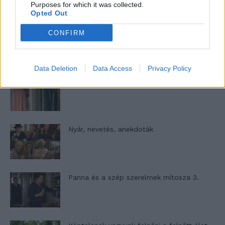
Purposes for which it was collected.
Opted Out
Woody Allen megosztó zsenialitása
CONFIRM
Data Deletion
Data Access
Privacy Policy
A világ legismertebb ruhái
Nyár, nevetés, anekdoták
Panna és a szép szerelmek mítosza 3.