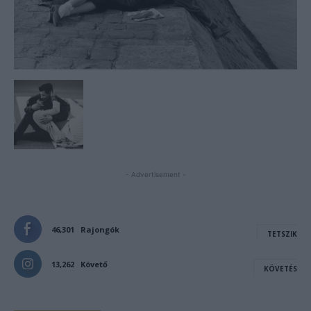
- Advertisement -
46,301
Rajongók
TETSZIK
13,262
Követő
KÖVETÉS