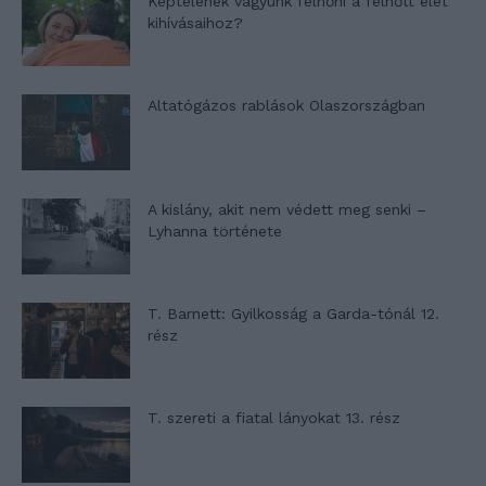
Képtelenek vagyunk felnőni a felnőtt élet
kihívásaihoz?
Altatógázos rablások Olaszországban
A kislány, akit nem védett meg senki –
Lyhanna története
T. Barnett: Gyilkosság a Garda-tónál 12.
rész
T. szereti a fiatal lányokat 13. rész