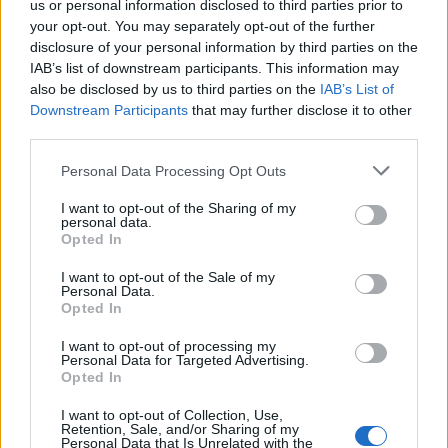
us or personal information disclosed to third parties prior to
your opt-out. You may separately opt-out of the further
Minka 11. rész
disclosure of your personal information by third parties on the
IAB’s list of downstream participants. This information may
also be disclosed by us to third parties on the
IAB’s List of
Downstream Participants
that may further disclose it to other
T. szereti a fiatal lányokat 14. rész
third parties.
Personal Data Processing Opt Outs
I want to opt-out of the Sharing of my
personal data.
Pedig szóltam… – Miért nem hiszünk a
Opted In
nőknek, amikor segítséget kérnek?
I want to opt-out of the Sale of my
Personal Data.
Opted In
A legidegesítőbb kifejezések laza
gyűjteménye
I want to opt-out of processing my
Personal Data for Targeted Advertising.
Opted In
I want to opt-out of Collection, Use,
Elyna Robbs: Adéle és az örökölt árnyak
Retention, Sale, and/or Sharing of my
13. rész
Personal Data that Is Unrelated with the