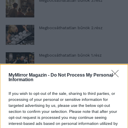
Megbocsáthatatlan bűnök 3.rész
Megbocsáthatatlan bűnök 2.rész
Megbocsáthatatlan bűnök 1.rész
MyMirror Magazin -
Do Not Process My Personal
Information
Szent Genovéva, a túlélő Franciaország
jelképe
If you wish to opt-out of the sale, sharing to third parties, or
processing of your personal or sensitive information for
targeted advertising by us, please use the below opt-out
Minka 12. rész
section to confirm your selection. Please note that after your
opt-out request is processed you may continue seeing
interest-based ads based on personal information utilized by