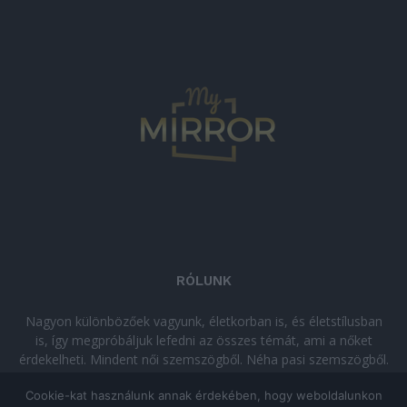
RÓLUNK
Nagyon különbözőek vagyunk, életkorban is, és életstílusban
is, így megpróbáljuk lefedni az összes témát, ami a nőket
érdekelheti. Mindent női szemszögből. Néha pasi szemszögből.
Néha komolyan, néha szórakozva. Olvass minket, ha egy kis
Cookie-kat használunk annak érdekében, hogy weboldalunkon
kikapcsolódásra vágysz!