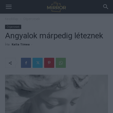
Kezdőlap
Ötpercesek
Ötpercesek
Angyalok márpedig léteznek
Írta:
Kalla Tímea
-