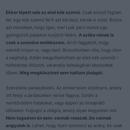
Ekkor lépett oda az első kék szemű.
Csak ennyit fogtam
fel: egy kék szemű férfi azt kérdezi, kérek-e vizet. Biztos
azt mondtam, hogy igen, mert pár perc múlva egy
gyöngyöző palackot nyújtott felém.
A szőke nőnek is
csak a szemére emlékszem.
Arról faggatott, hogy
mentőt hívjon-e, vagy taxit. Biztosítottam róla, hogy úton
a segítség. Aztán megpillantottam az első kék szeműt –
hófehérbe öltözött, várandós feleségével távolodtak
tőlem.
Még megköszönni sem tudtam jóságát.
Szeretünk panaszkodni. Az embertelen közönyre, amely
ott felejt a járdaszélen vérbe fagyva. Szidni a
nemtörődöm fiatalokat, vagy éppen az önsajnáló
időseket. Fujjogni a világra, amely olyan kegyetlen lett.
Nem tagadom én sem: vannak rosszak. De vannak
angyalok is.
Lehet, hogy ilyen szomorú az arány, és csak