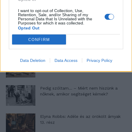
46,301
Rajongók
TETSZIK
I want to opt-out of Collection, Use,
Retention, Sale, and/or Sharing of my
Personal Data that Is Unrelated with the
13,262
Követő
KÖVETÉS
Purposes for which it was collected.
Opted Out
CONFIRM
LEGFRISSEBB
Minka 11. rész
Data Deletion
Data Access
Privacy Policy
Pedig szóltam… – Miért nem hiszünk a
nőknek, amikor segítséget kérnek?
Elyna Robbs: Adéle és az örökölt árnyak
13. rész