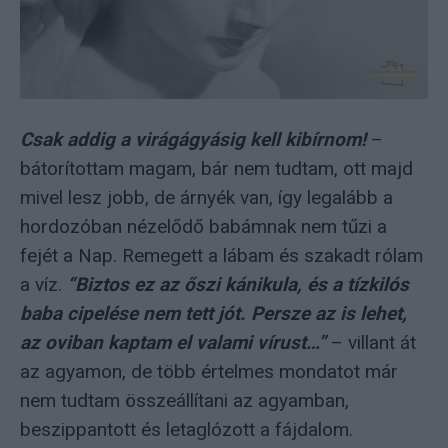
Csak addig a virágágyásig kell kibírnom!
–
bátorítottam magam, bár nem tudtam, ott majd
mivel lesz jobb, de árnyék van, így legalább a
hordozóban nézelődő babámnak nem tűzi a
fejét a Nap. Remegett a lábam és szakadt rólam
a víz.
“Biztos ez az őszi kánikula, és a tízkilós
baba cipelése nem tett jót. Persze az is lehet,
az oviban kaptam el valami vírust…”
– villant át
az agyamon, de több értelmes mondatot már
nem tudtam összeállítani az agyamban,
beszippantott és letaglózott a fájdalom.