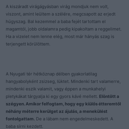
A kiszáradt virágágyásban virág mondjuk nem volt,
viszont, amint leültem a szélére, megcsapott az erjedt
húgyszag. Bal kezemmel a baba fejét tartottam el
magamtól, jobb oldalamra pedig kipakoltam a reggelimet.
Ha a vizelet nem lenne elég, most már hányás szag is
terjengett körülöttem.
A Nyugati tér hétköznap délben gyakorlatilag
hangyabolyként zsizseg, lüktet. Mindenki tart valamerre,
mindenki eszik valamit, vagy éppen a munkahelyi
pletykákat tárgyalja ki egy gyors kávé mellett.
Elöntött a
szégyen. Amikor felfogtam, hogy egy kiülős étteremtől
néhány méterre kerülget az ájulás, a menekülést
fontolgattam.
De a lábam nem engedelmeskedett. A
baba sírni kezdett.