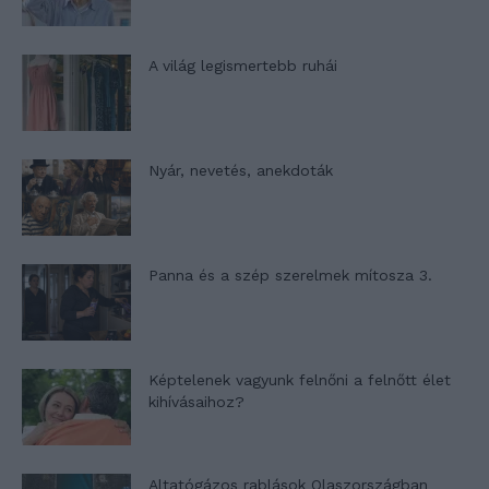
A világ legismertebb ruhái
Nyár, nevetés, anekdoták
Panna és a szép szerelmek mítosza 3.
Képtelenek vagyunk felnőni a felnőtt élet
kihívásaihoz?
Altatógázos rablások Olaszországban