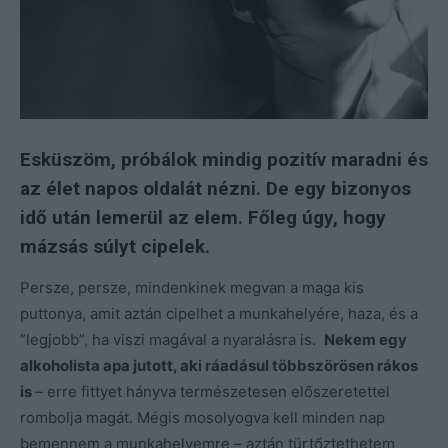
Esküszöm, próbálok mindig pozitív maradni és
az élet napos oldalát nézni. De egy bizonyos
idő után lemerül az elem. Főleg úgy, hogy
mázsás súlyt cipelek.
Persze, persze, mindenkinek megvan a maga kis
puttonya, amit aztán cipelhet a munkahelyére, haza, és a
”legjobb”, ha viszi magával a nyaralásra is.
Nekem egy
alkoholista apa jutott, aki ráadásul többszörösen rákos
is
– erre fittyet hányva természetesen előszeretettel
rombolja magát. Mégis mosolyogva kell minden nap
bemennem a munkahelyemre – aztán türtőztethetem