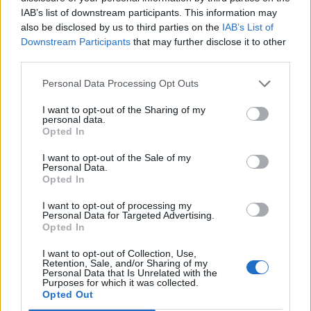
IAB’s list of downstream participants. This information may
KAPCSOLÓDÓ CIKKEK
TÖBB A SZERZŐTŐL
also be disclosed by us to third parties on the
IAB’s List of
Downstream Participants
that may further disclose it to other
third parties.
Bivalytej és vino rosso 9.rész
Personal Data Processing Opt Outs
I want to opt-out of the Sharing of my
personal data.
Heti horoszkóp december 15-21-ig
Opted In
I want to opt-out of the Sale of my
Personal Data.
Opted In
Trollok árnyékában
I want to opt-out of processing my
Personal Data for Targeted Advertising.
Opted In
I want to opt-out of Collection, Use,
Retention, Sale, and/or Sharing of my
Personal Data that Is Unrelated with the
Purposes for which it was collected.
Opted Out