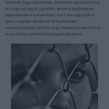
’istennek, hogy rég elváltak. Valamelyik nap azzal hívott
fel, hogy tud egy jó ügyvédet, akinek a segítségével
beperelhetem a testvéreimet, mert nem egészítik ki
apám nyugdíját. Miután ezt érthető módon
visszautasítottam, közölte, hogy márpedig ő perelni fog –
sírva, üvöltve elküldtem melegebb éghajlatra.