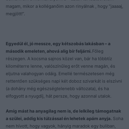
magam, mikor a kolléganőim azon rinyálnak , hogy ”jaaaaj,
megjött!”.
Egyedül él, jó messze, egy kétszobás lakásban – a
második emeleten, ahová alig bír feljárni.
Főleg
részegen. A kocsma sajnos közel van, bár ha többtíz
kilométerre lenne, valószínűleg erőt venne magán, és
eljutna valahogyan odáig. Emellé természetesen még
rettentően szükséges napi két doboz szivarkát is elszívni
(a dohány még egészségtelenebb változata), és ha
elfogyott a nyugdíj, hát persze, hogy azonnal utalok.
Amíg mást ha anyagilag nem is, de lelkileg támogatnak
a szülei, addig kis túlzással én lehetek apám anyja.
Soha
nem hívott, hogy vagyok, hányig maradok egy buliban,