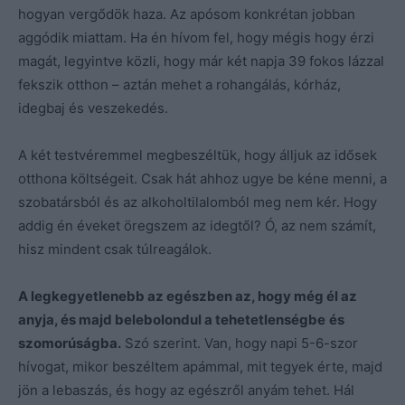
hogyan vergődök haza. Az apósom konkrétan jobban
aggódik miattam. Ha én hívom fel, hogy mégis hogy érzi
magát, legyintve közli, hogy már két napja 39 fokos lázzal
fekszik otthon – aztán mehet a rohangálás, kórház,
idegbaj és veszekedés.
A két testvéremmel megbeszéltük, hogy álljuk az idősek
otthona költségeit. Csak hát ahhoz ugye be kéne menni, a
szobatársból és az alkoholtilalomból meg nem kér. Hogy
addig én éveket öregszem az idegtől? Ó, az nem számít,
hisz mindent csak túlreagálok.
A legkegyetlenebb az egészben az, hogy még él az
anyja, és majd belebolondul a tehetetlenségbe
és
szomorúságba.
Szó szerint. Van, hogy napi 5-6-szor
hívogat, mikor beszéltem apámmal, mit tegyek érte, majd
jön a lebaszás, és hogy az egészről anyám tehet. Hál