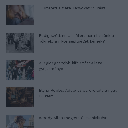
T. szereti a fiatal lányokat 14. rész
Pedig szóltam… – Miért nem hiszünk a
nőknek, amikor segítséget kérnek?
A legidegesítőbb kifejezések laza
gyűjteménye
Elyna Robbs: Adéle és az örökölt árnyak
13. rész
Woody Allen megosztó zsenialitása