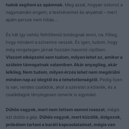
tudok segíteni az apámnak.
Meg azzal, hogyan ostoroz a
nagymamám engem, a testvéreimet és anyámat – mert
apám persze nem hibás…
És hát így nehéz felhőtlenül boldognak lenni, na. Főleg,
hogy mindent a szívemre veszek. És igen, tudom, hogy
még rengetegen járnak hozzám hasonló cipőben.
Viszont elképzelni sem tudom, milyen lehet az, amikor a
szüleim támogatnak valamiben. Akár anyagilag, akár
lelkileg. Nem tudom, milyen érzés lehet nem megőrülni
minden nap az idegtől és a tehetetlenségtől.
Pedig ilyen
is van, rendes családok, ahol a szeretet a kötelék, és a
családtagok ténylegesen ismerik is egymást.
Dühös vagyok, mert nem tettem semmi rosszat
, mégis
ezt dobta a gép.
Dühös vagyok, mert küzdök, dolgozok,
próbálom tartani a baráti kapcsolataimat, mégis van