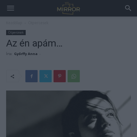
Kezdőlap
Ötpercesek
Ötpercesek
Az én apám…
Írta:
Győrffy Anna
-