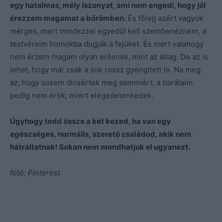
egy hatalmas, mély iszonyat, ami nem engedi, hogy jól
érezzem magamat a bőrömben.
És főleg azért vagyok
mérges, mert mindezzel egyedül kell szembenéznem, a
testvéreim homokba dugják a fejüket. És mert valahogy
nem érzem magam olyan erősnek, mint az átlag. De az is
lehet, hogy már csak a sok rossz gyengített le. Na meg
az, hogy sosem dicsértek meg semmiért, a barátaim
pedig nem értik, miért elégedetenkedek.
Úgyhogy tedd össze a két kezed, ha van egy
egészséges, normális, szerető családod, akik nem
hátráltatnak! Sokan nem mondhatjuk el ugyanezt.
fotó: Pinterest