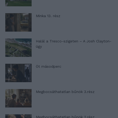
Minka 13. rész
Halál a Tresco-szigeten – A Josh Clayton-
ügy
Öt másodperc
Megbocsáthatatlan bűnök 3.rész
Megbocsáthatatlan bűnök 2.rész