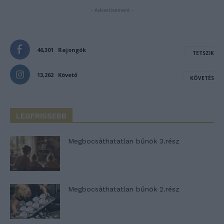
- Advertisement -
46,301
Rajongók
TETSZIK
13,262
Követő
KÖVETÉS
LEGFRISSEBB
Megbocsáthatatlan bűnök 3.rész
Megbocsáthatatlan bűnök 2.rész