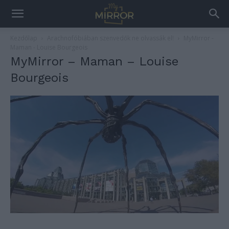
Kezdőlap
Arachnofóbiában szenvedők ne olvassák el!
MyMirror -
Maman - Louise Bourgeois
MyMirror – Maman – Louise
Bourgeois