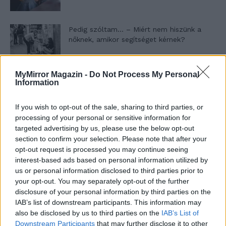
Pedig szóltam… – Miért nem hiszünk a
nőknek, amikor segítséget kérnek?
MyMirror Magazin -
Do Not Process My Personal
A legidegesítőbb kifejezések laza
Information
gyűjteménye
If you wish to opt-out of the sale, sharing to third parties, or
processing of your personal or sensitive information for
Elyna Robbs: Adéle és az örökölt árnyak
targeted advertising by us, please use the below opt-out
13. rész
section to confirm your selection. Please note that after your
opt-out request is processed you may continue seeing
interest-based ads based on personal information utilized by
us or personal information disclosed to third parties prior to
Woody Allen megosztó zsenialitása
your opt-out. You may separately opt-out of the further
disclosure of your personal information by third parties on the
IAB’s list of downstream participants. This information may
also be disclosed by us to third parties on the
IAB’s List of
A világ legismertebb ruhái
Downstream Participants
that may further disclose it to other