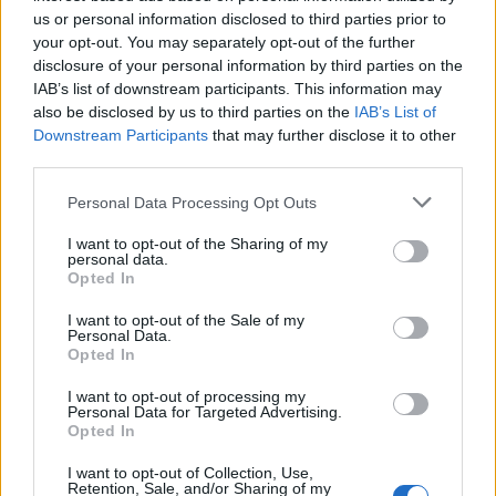
us or personal information disclosed to third parties prior to
your opt-out. You may separately opt-out of the further
disclosure of your personal information by third parties on the
IAB’s list of downstream participants. This information may
Bivalytej és vino rosso 10.rész
also be disclosed by us to third parties on the
IAB’s List of
Downstream Participants
that may further disclose it to other
Huszár Zsuzsa
third parties.
Personal Data Processing Opt Outs
1
2
I want to opt-out of the Sharing of my
personal data.
Opted In
- Advertisement -
I want to opt-out of the Sale of my
Personal Data.
Opted In
46,301
Rajongók
I want to opt-out of processing my
TETSZIK
Personal Data for Targeted Advertising.
Opted In
13,262
Követő
KÖVETÉS
I want to opt-out of Collection, Use,
Retention, Sale, and/or Sharing of my