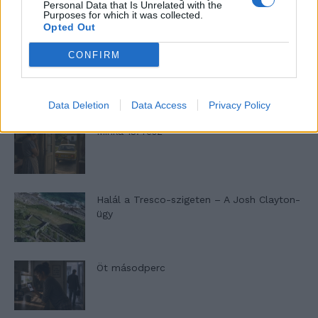
Personal Data that Is Unrelated with the
Purposes for which it was collected.
LEGFRISSEBB
Opted Out
CONFIRM
Minka 14. rész
Data Deletion
Data Access
Privacy Policy
Minka 13. rész
Halál a Tresco-szigeten – A Josh Clayton-
ügy
Öt másodperc