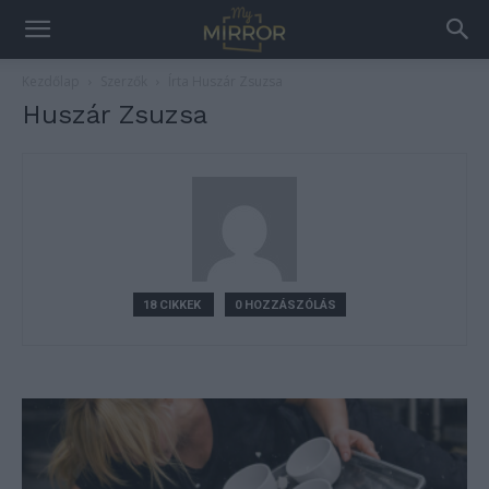
Kezdőlap
Szerzők
Írta Huszár Zsuzsa
Huszár Zsuzsa
18 CIKKEK
0 HOZZÁSZÓLÁS