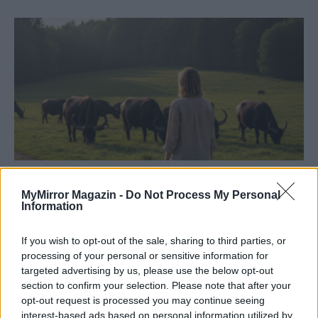
Bivalytej és vino rosso 11. rész
MyMirror Magazin -
Do Not Process My Personal
Huszár Zsuzsa
Information
If you wish to opt-out of the sale, sharing to third parties, or
processing of your personal or sensitive information for
targeted advertising by us, please use the below opt-out
section to confirm your selection. Please note that after your
opt-out request is processed you may continue seeing
interest-based ads based on personal information utilized by