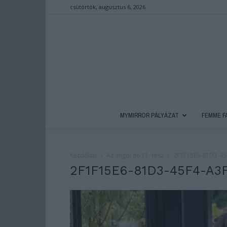
csütörtök, augusztus 6, 2026
MYMIRROR PÁLYÁZAT
FEMME F
Kezdőlap
Az angol nő 11. rész
2F1F15E6-81D3-45
2F1F15E6-81D3-45F4-A3