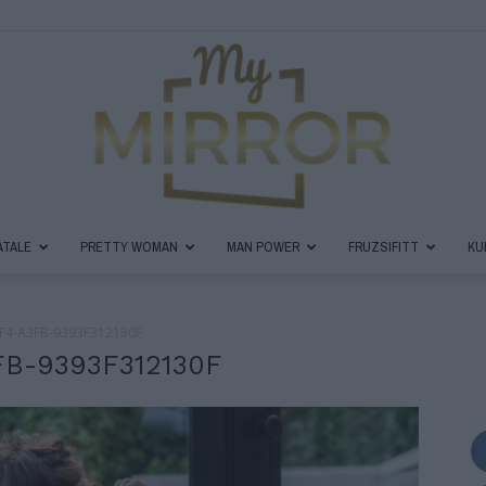
ATALE
PRETTY WOMAN
MAN POWER
FRUZSIFITT
KU
MyMirror
F4-A3FB-9393F312130F
FB-9393F312130F
Magazin