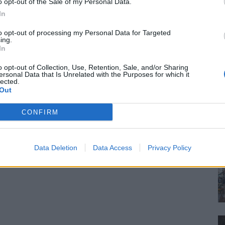
o opt-out of the Sale of my Personal Data.
In
to opt-out of processing my Personal Data for Targeted
ing.
In
o opt-out of Collection, Use, Retention, Sale, and/or Sharing
ersonal Data that Is Unrelated with the Purposes for which it
lected.
Out
CONFIRM
Data Deletion
Data Access
Privacy Policy