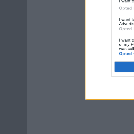
I want t
Opted 
I want 
Advertis
Opted 
I want t
of my P
was col
Opted 