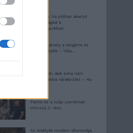
10 tanács, ha jobban akarod
érezni magad a
hétköznapokban
Egy ház, amely a tengerre és
a fényre nyílik – Villa...
A családok, akik soha nem
hagyták abba várakozást – Ha
egy...
Panna és a szép szerelmek
mítosza 2. rész
Az ereklyék modern dilemmája