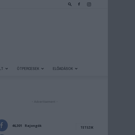
LT
ÖTPERCESEK
ELŐADÁSOK
- Advertisement -
46,301
Rajongók
TETSZIK