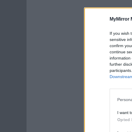
MyMirror 
If you wish 
sensitive in
confirm you
continue se
information 
further disc
participants
Downstream 
Persona
I want t
Opted 