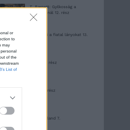
T. Barnett: Gyilkosság a
Garda-tónál 12. rész
sonal or
T. szereti a fiatal lányokat 13.
ection to
rész
ou may
 personal
out of the
Minka 10. rész
 downstream
B’s List of
Minka 9. rész
Máltai kaland 7.