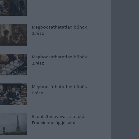
Megbocsáthatatlan bűnök
3.rész
Megbocsáthatatlan bűnök
2.rész
Megbocsáthatatlan bűnök
1.rész
Szent Genovéva, a túlélő
Franciaország jelképe