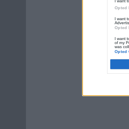
I want t
Opted 
I want 
Advertis
Opted 
I want t
of my P
was col
Opted 