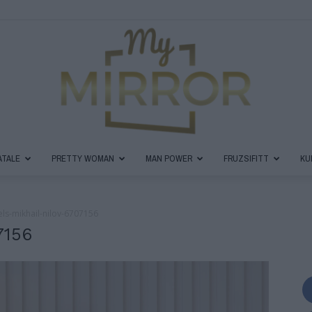
ATALE
PRETTY WOMAN
MAN POWER
FRUZSIFITT
KU
MyMirror
ls-mikhail-nilov-6707156
7156
Magazin