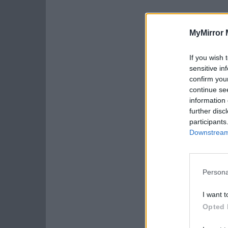
MyMirror 
If you wish 
sensitive in
confirm you
continue se
information 
further disc
participants
Downstream 
Persona
I want t
Opted 