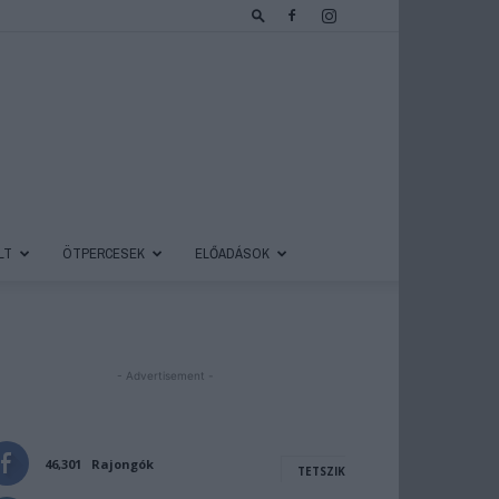
LT
ÖTPERCESEK
ELŐADÁSOK
- Advertisement -
46,301
Rajongók
TETSZIK