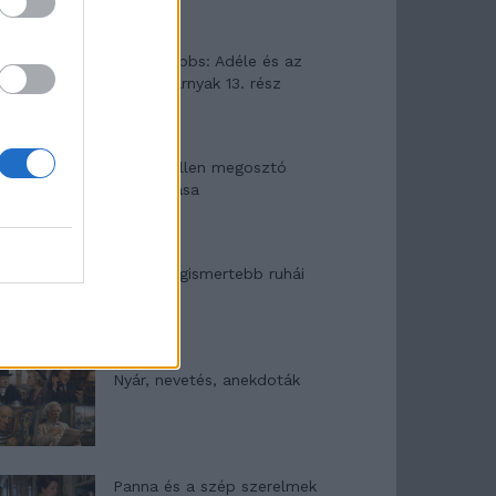
Elyna Robbs: Adéle és az
örökölt árnyak 13. rész
Woody Allen megosztó
zsenialitása
A világ legismertebb ruhái
Nyár, nevetés, anekdoták
Panna és a szép szerelmek