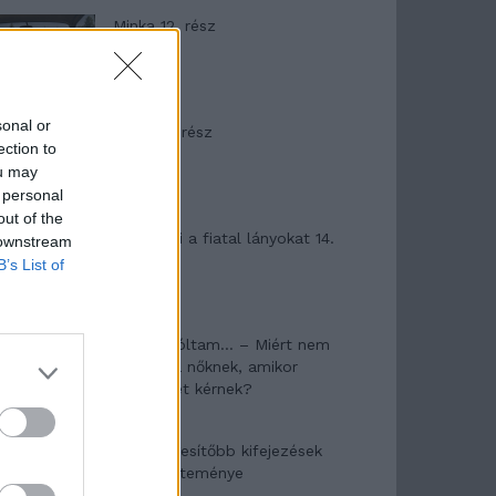
Minka 12. rész
sonal or
Minka 11. rész
ection to
ou may
 personal
out of the
T. szereti a fiatal lányokat 14.
 downstream
rész
B’s List of
Pedig szóltam… – Miért nem
hiszünk a nőknek, amikor
segítséget kérnek?
A legidegesítőbb kifejezések
laza gyűjteménye