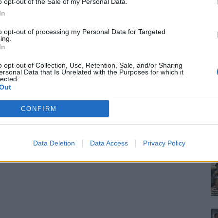
o opt-out of the Sale of my Personal Data.
In
to opt-out of processing my Personal Data for Targeted
ing.
In
o opt-out of Collection, Use, Retention, Sale, and/or Sharing
ersonal Data that Is Unrelated with the Purposes for which it
lected.
Out
CONFIRM
Data Deletion
Data Access
Privacy Policy