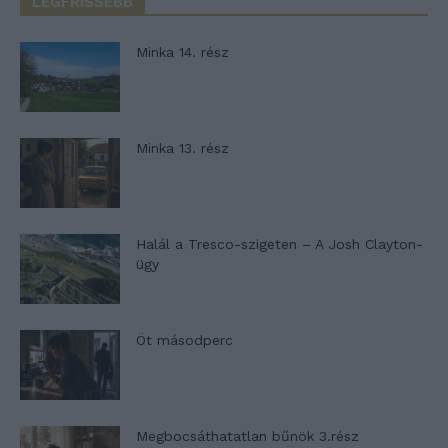
LEGFRISSEBB
Minka 14. rész
Minka 13. rész
Halál a Tresco-szigeten – A Josh Clayton-
ügy
Öt másodperc
Megbocsáthatatlan bűnök 3.rész