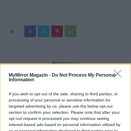
MyMirror Magazin -
Do Not Process My Personal
Information
If you wish to opt-out of the sale, sharing to third parties, or
processing of your personal or sensitive information for
targeted advertising by us, please use the below opt-out
Imre Hilda
section to confirm your selection. Please note that after your
Oktatás és nevelés területén dolgozom, de minden
opt-out request is processed you may continue seeing
szabadidőmben írok. Szeretek belesni a hétköznapok függönye
interest-based ads based on personal information utilized by
mögé és közben keresem az embert, a nőt a jól legyártott álarcok
us or personal information disclosed to third parties prior to