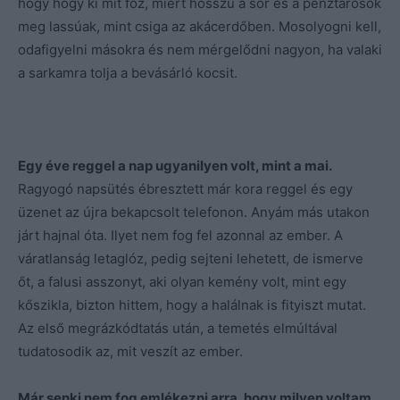
hogy hogy ki mit főz, miért hosszú a sor és a pénztárosok
meg lassúak, mint csiga az akácerdőben. Mosolyogni kell,
odafigyelni másokra és nem mérgelődni nagyon, ha valaki
a sarkamra tolja a bevásárló kocsit.
Egy éve reggel a nap ugyanilyen volt, mint a mai.
Ragyogó napsütés ébresztett már kora reggel és egy
üzenet az újra bekapcsolt telefonon. Anyám más utakon
járt hajnal óta. Ilyet nem fog fel azonnal az ember. A
váratlanság letaglóz, pedig sejteni lehetett, de ismerve
őt, a falusi asszonyt, aki olyan kemény volt, mint egy
kőszikla, bizton hittem, hogy a halálnak is fityiszt mutat.
Az első megrázkódtatás után, a temetés elmúltával
tudatosodik az, mit veszít az ember.
Már senki nem fog emlékezni arra, hogy milyen voltam