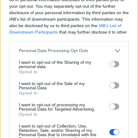
mögött. Néha meséket is írok, de gyakrabban novellákat,
your opt-out. You may separately opt-out of the further
cikkeket és apró vicces történeteket.
disclosure of your personal information by third parties on the
IAB’s list of downstream participants. This information may
also be disclosed by us to third parties on the
IAB’s List of
Downstream Participants
that may further disclose it to other
KAPCSOLÓDÓ CIKKEK
TÖBB A SZERZŐTŐL
third parties.
Personal Data Processing Opt Outs
Bivalytej és vino rosso 9.rész
I want to opt-out of the Sharing of my
personal data.
Opted In
I want to opt-out of the Sale of my
Heti horoszkóp december 15-21-ig
Personal Data.
Opted In
I want to opt-out of processing my
Personal Data for Targeted Advertising.
Trollok árnyékában
Opted In
I want to opt-out of Collection, Use,
Retention, Sale, and/or Sharing of my
Personal Data that Is Unrelated with the