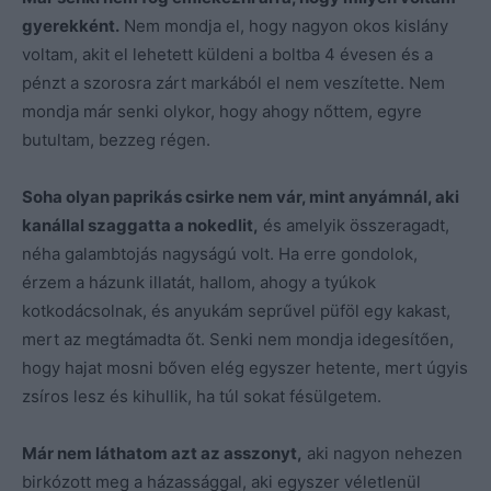
gyerekként.
Nem mondja el, hogy nagyon okos kislány
voltam, akit el lehetett küldeni a boltba 4 évesen és a
pénzt a szorosra zárt markából el nem veszítette. Nem
mondja már senki olykor, hogy ahogy nőttem, egyre
butultam, bezzeg régen.
Soha olyan paprikás csirke nem vár, mint anyámnál, aki
kanállal szaggatta a nokedlit,
és amelyik összeragadt,
néha galambtojás nagyságú volt. Ha erre gondolok,
érzem a házunk illatát, hallom, ahogy a tyúkok
kotkodácsolnak, és anyukám seprűvel püföl egy kakast,
mert az megtámadta őt. Senki nem mondja idegesítően,
hogy hajat mosni bőven elég egyszer hetente, mert úgyis
zsíros lesz és kihullik, ha túl sokat fésülgetem.
Már nem láthatom azt az asszonyt,
aki nagyon nehezen
birkózott meg a házassággal, aki egyszer véletlenül