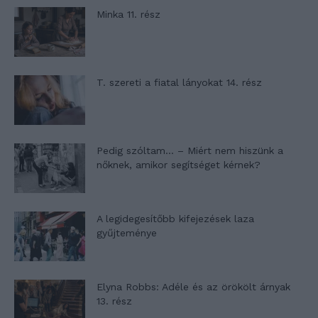
Minka 11. rész
T. szereti a fiatal lányokat 14. rész
Pedig szóltam… – Miért nem hiszünk a
nőknek, amikor segítséget kérnek?
A legidegesítőbb kifejezések laza
gyűjteménye
Elyna Robbs: Adéle és az örökölt árnyak
13. rész