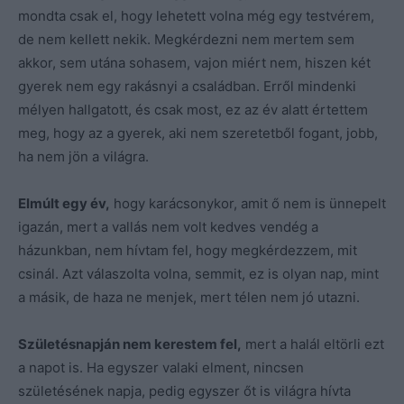
mondta csak el, hogy lehetett volna még egy testvérem,
de nem kellett nekik. Megkérdezni nem mertem sem
akkor, sem utána sohasem, vajon miért nem, hiszen két
gyerek nem egy rakásnyi a családban. Erről mindenki
mélyen hallgatott, és csak most, ez az év alatt értettem
meg, hogy az a gyerek, aki nem szeretetből fogant, jobb,
ha nem jön a világra.
Elmúlt egy év,
hogy karácsonykor, amit ő nem is ünnepelt
igazán, mert a vallás nem volt kedves vendég a
házunkban, nem hívtam fel, hogy megkérdezzem, mit
csinál. Azt válaszolta volna, semmit, ez is olyan nap, mint
a másik, de haza ne menjek, mert télen nem jó utazni.
Születésnapján nem kerestem fel,
mert a halál eltörli ezt
a napot is. Ha egyszer valaki elment, nincsen
születésének napja, pedig egyszer őt is világra hívta