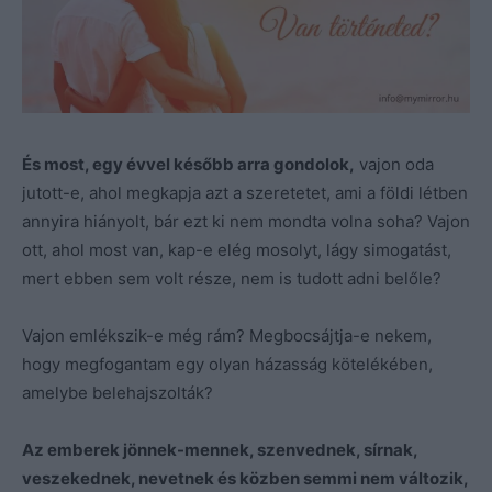
És most, egy évvel később arra gondolok,
vajon oda
jutott-e, ahol megkapja azt a szeretetet, ami a földi létben
annyira hiányolt, bár ezt ki nem mondta volna soha? Vajon
ott, ahol most van, kap-e elég mosolyt, lágy simogatást,
mert ebben sem volt része, nem is tudott adni belőle?
Vajon emlékszik-e még rám? Megbocsájtja-e nekem,
hogy megfogantam egy olyan házasság kötelékében,
amelybe belehajszolták?
Az emberek jönnek-mennek, szenvednek, sírnak,
veszekednek, nevetnek és közben semmi nem változik,