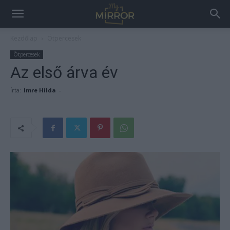
Kezdőlap
Ötpercesek
Ötpercesek
Az első árva év
Írta:
Imre Hilda
-