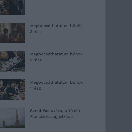
Megbocsáthatatlan bűnök
3.rész
Megbocsáthatatlan bűnök
2.rész
Megbocsáthatatlan bűnök
1.rész
Szent Genovéva, a túlélő
Franciaország jelképe