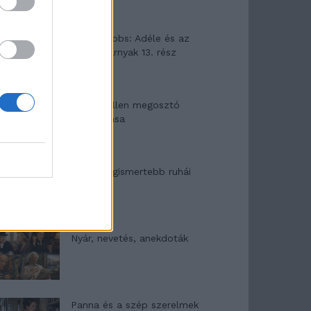
Elyna Robbs: Adéle és az
örökölt árnyak 13. rész
Woody Allen megosztó
zsenialitása
A világ legismertebb ruhái
Nyár, nevetés, anekdoták
Panna és a szép szerelmek