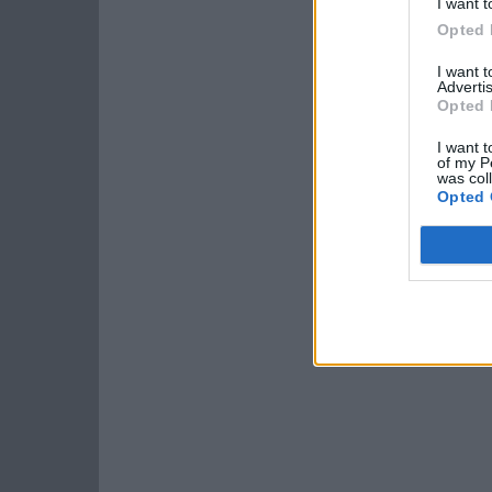
I want t
Opted 
I want 
Advertis
Opted 
I want t
of my P
was col
Opted 