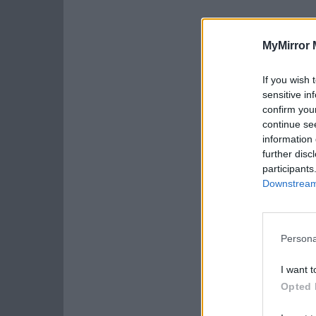
MyMirror 
If you wish 
sensitive in
confirm you
continue se
information 
further disc
participants
Downstream 
Persona
I want t
Opted 