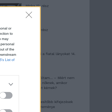
Minka 12. rész
sonal or
Minka 11. rész
ection to
ou may
 personal
out of the
T. szereti a fiatal lányokat 14.
 downstream
rész
B’s List of
Pedig szóltam… – Miért nem
hiszünk a nőknek, amikor
segítséget kérnek?
A legidegesítőbb kifejezések
laza gyűjteménye