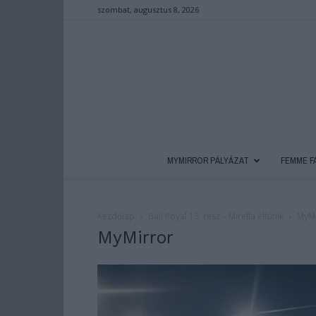
szombat, augusztus 8, 2026
MYMIRROR PÁLYÁZAT
FEMME F
Kezdőlap
Bali Royal 13. rész – Mirella eltűnik
MyMi
MyMirror