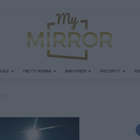
ATALE
PRETTY WOMAN
MAN POWER
FRUZSIFITT
KU
MyMirror
rror
Magazin