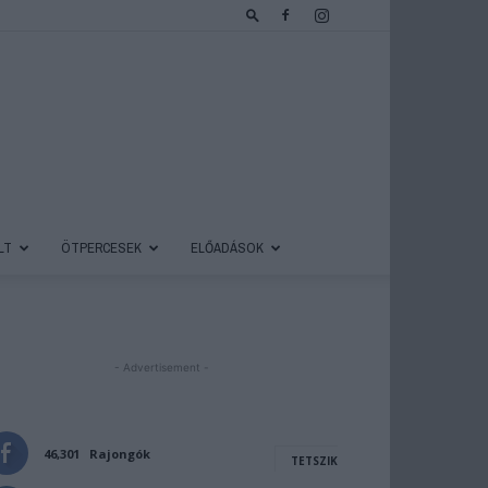
LT
ÖTPERCESEK
ELŐADÁSOK
- Advertisement -
46,301
Rajongók
TETSZIK